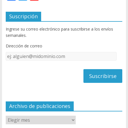
ac
w
o
e
itt
u
Suscripción
b
er
T
Ingrese su correo electrónico para suscribirse a los envíos
o
u
semanales.
o
b
Dirección de correo
k
e
Dirección
C
de
h
correo
a
n
n
el
Archivo de publicaciones