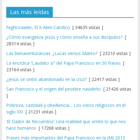
Las más leídas
Nightcrawler, El X-Men Católico
[ 34635 vistas ]
¿Cómo evangeliza Jesús y cómo enseña a sus discípulos?
[
28314 vistas ]
Las bienaventuranzas: ¿Lucas versus Mateo?
[ 23210 vistas ]
La encíclica “Laudato si” del Papa Francisco en 50 frases
[
23164 vistas ]
¿Jesús se sintió abandonado en la cruz?
[ 22417 vistas ]
San Francisco y el origen del pesebre navideño
[ 21426 vistas
]
Pobreza, castidad y obediencia… Los votos religiosos en el
siglo XXI
[ 21231 vistas ]
‘El Dador de Recuerdos’: Una realidad que omite lo que nos
hace humanos
[ 17268 vistas ]
Frases más importantes del Papa Francisco en la JMJ 2013