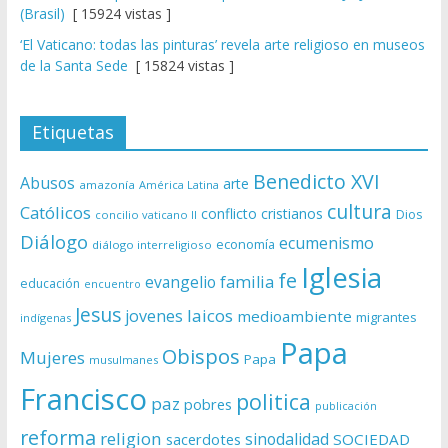
(Brasil)
[ 15924 vistas ]
‘El Vaticano: todas las pinturas’ revela arte religioso en museos
de la Santa Sede
[ 15824 vistas ]
Etiquetas
Benedicto XVI
Abusos
arte
amazonía
América Latina
cultura
Católicos
conflicto
cristianos
Dios
concilio vaticano II
Diálogo
ecumenismo
economía
diálogo interreligioso
Iglesia
fe
evangelio
familia
educación
encuentro
Jesus
laicos
jovenes
medioambiente
migrantes
indígenas
Papa
Obispos
Mujeres
Papa
musulmanes
Francisco
politica
paz
pobres
publicación
reforma
religion
sinodalidad
sacerdotes
SOCIEDAD