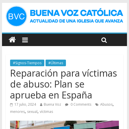
#Signos-Tiempos
#Últimas
Reparación para víctimas
de abuso: Plan se
aprueba en España
,
17 julio, 2024
Buena Voz
0 Comments
Abusos
,
,
menores
sexual
víctimas