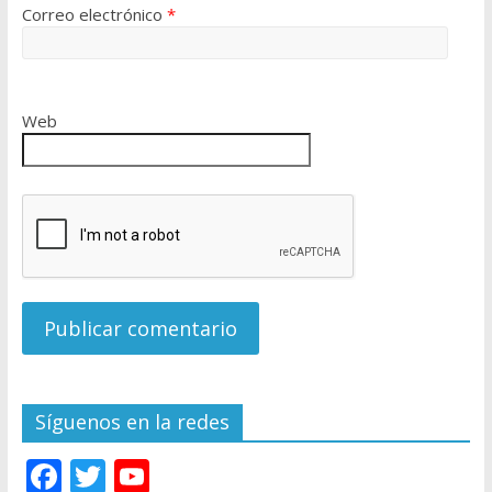
Correo electrónico
*
Web
Síguenos en la redes
F
T
Y