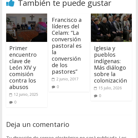
También te puede gustar
Francisco a
líderes del
Celam: “La
conversión
pastoral es
Primer
Iglesia y
la
encuentro
pueblos
conversión
clave de
indígenas:
de los
León XIV y
Más diálogo
pastores”
comisión
sobre la
2 junio, 2017
contra los
colonización
abusos
0
15 julio, 2026
12 junio, 2025
0
0
Deja un comentario
Tu dirección de correo electrónico no será publicada.
Los