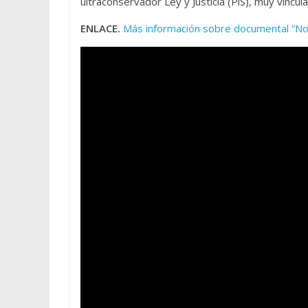
ultraconservador Ley y Justicia (PiS), muy vinculad
ENLACE.
Más información sobre documental “No s