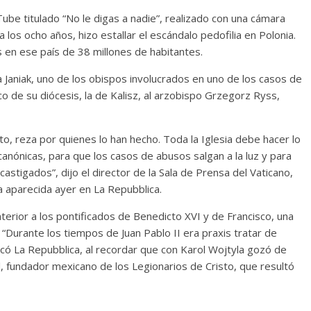
be titulado “No le digas a nadie”, realizado con una cámara
 los ocho años, hizo estallar el escándalo pedofilia en Polonia.
s en ese país de 38 millones de habitantes.
 Janiak, uno de los obispos involucrados en uno de los casos de
 de su diócesis, la de Kalisz, al arzobispo Grzegorz Ryss,
o, reza por quienes lo han hecho. Toda la Iglesia debe hacer lo
anónicas, para que los casos de abusos salgan a la luz y para
stigados”, dijo el director de la Sala de Prensa del Vaticano,
a aparecida ayer en La Repubblica.
terior a los pontificados de Benedicto XVI y de Francisco, una
“Durante los tiempos de Juan Pablo II era praxis tratar de
evocó La Repubblica, al recordar que con Karol Wojtyla gozó de
l, fundador mexicano de los Legionarios de Cristo, que resultó