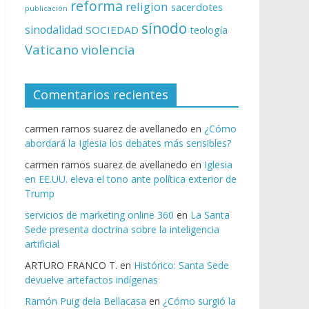
reforma
religion
sacerdotes
publicación
sínodo
sinodalidad
SOCIEDAD
teología
Vaticano
violencia
Comentarios recientes
carmen ramos suarez de avellanedo
en
¿Cómo
abordará la Iglesia los debates más sensibles?
carmen ramos suarez de avellanedo
en
Iglesia
en EE.UU. eleva el tono ante política exterior de
Trump
servicios de marketing online 360
en
La Santa
Sede presenta doctrina sobre la inteligencia
artificial
ARTURO FRANCO T.
en
Histórico: Santa Sede
devuelve artefactos indígenas
Ramón Puig dela Bellacasa
en
¿Cómo surgió la