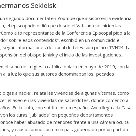
hermanos Sekielski
e un segundo documental en Youtube que insistió en la evidencia
ca, el episcopado pidió que desde el Vaticano se inicien las
“Como alto representante de la Conferencia Episcopal pido a la
dor sobre esos contenidos”, escribió en un comunicado el
, según informaciones del canal de televisión polaco TVN24. La
ensión del obispo Janiak y el inicio de las investigaciones.
 el seno de la Iglesia católica polaca en mayo de 2019, con la
 a la luz lo que sus autores denominaban los “pecados
lo digas a nadie”, relata las vivencias de algunas víctimas, como
hacer el aseo en las viviendas de sacerdotes, donde comenzó a
años. En la cinta, con subtítulos en español, Anna llega a la Casa
iven los curas “jubilados” en pequeños departamentos
reconoce haber abusado de menores frente a una cámara oculta.
ones, y causó conmoción en un país gobernado por un partido