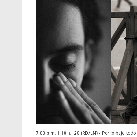
7:00 p.m.
| 10 jul 20 (RD/LN).-
Por lo bajo todo 