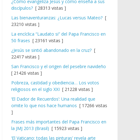
¿Cómo evangeliza Jesús y cómo enseña a sus
discípulos?
[ 28313 vistas ]
Las bienaventuranzas: ¿Lucas versus Mateo?
[
23210 vistas ]
La encíclica “Laudato si” del Papa Francisco en
50 frases
[ 23161 vistas ]
¿Jesús se sintió abandonado en la cruz?
[
22417 vistas ]
San Francisco y el origen del pesebre navideño
[ 21426 vistas ]
Pobreza, castidad y obediencia… Los votos
religiosos en el siglo XXI
[ 21228 vistas ]
‘El Dador de Recuerdos’: Una realidad que
omite lo que nos hace humanos
[ 17266 vistas
]
Frases más importantes del Papa Francisco en
la JMJ 2013 (Brasil)
[ 15923 vistas ]
‘El Vaticano: todas las pinturas’ revela arte