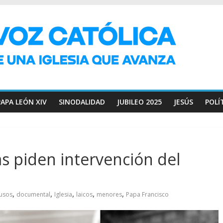
PAPA LEÓN XIV
SINODALIDAD
JUBILEO 2025
JESÚS
POLÍ
as piden intervención del
,
,
,
,
,
usos
documental
Iglesia
laicos
menores
Papa Francisco