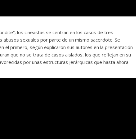
condite”, los cineastas se centran en los casos de tres
os abusos sexuales por parte de un mismo sacerdote. Se
n el primero, según explicaron sus autores en la presentación
eguran que no se trata de casos aislados, los que reflejan en su
, favorecidas por unas estructuras jerárquicas que hasta ahora