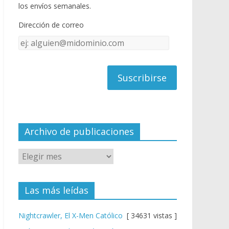
o
u
los envíos semanales.
o
b
Dirección de correo
k
e
Dirección
C
de
h
correo
a
n
n
el
Archivo de publicaciones
Las más leídas
Nightcrawler, El X-Men Católico
[ 34631 vistas ]