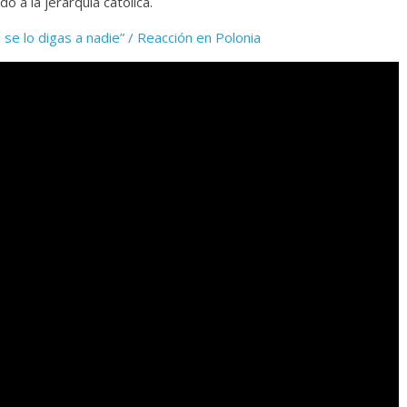
o a la jerarquía católica.
e lo digas a nadie” / Reacción en Polonia