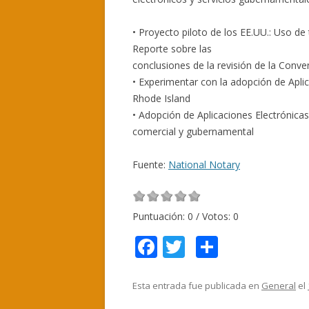
• Proyecto piloto de los EE.UU.: Uso de 
Reporte sobre las
conclusiones de la revisión de la Conve
• Experimentar con la adopción de Aplic
Rhode Island
• Adopción de Aplicaciones Electrónica
comercial y gubernamental
Fuente:
National Notary
Puntuación:
0
/ Votos:
0
F
T
C
ac
w
o
e
itt
m
Esta entrada fue publicada en
General
el