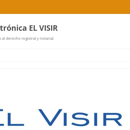
trónica EL VISIR
al derecho registral y notarial.
Ir
al
contenido