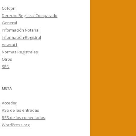
Cofopri
Derecho Registral Comparado
General
Información Notarial
Información Registral
newcat1
Normas Registrales
Otros
SBN
META
Acceder
RSS
de las entradas
RSS
de los comentarios
WordPress.org