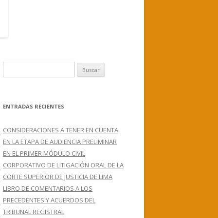
B
u
s
c
ENTRADAS RECIENTES
a
r
CONSIDERACIONES A TENER EN CUENTA
:
EN LA ETAPA DE AUDIENCIA PRELIMINAR
EN EL PRIMER MÓDULO CIVIL
CORPORATIVO DE LITIGACIÓN ORAL DE LA
CORTE SUPERIOR DE JUSTICIA DE LIMA
LIBRO DE COMENTARIOS A LOS
PRECEDENTES Y ACUERDOS DEL
TRIBUNAL REGISTRAL