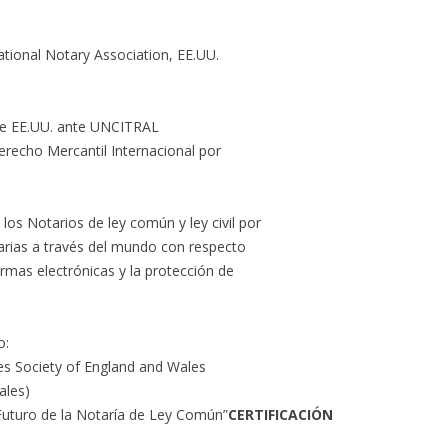
ational Notary Association, EE.UU.
e EE.UU. ante UNCITRAL
recho Mercantil Internacional por
los Notarios de ley común y ley civil por
arias a través del mundo con respecto
irmas electrónicas y la protección de
o:
es Society of England and Wales
ales)
Futuro de la Notaría de Ley Común”
CERTIFICACIÓN