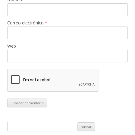
Correo electrónico
*
Web
B
u