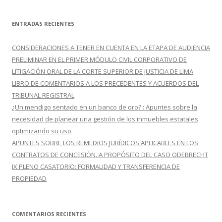
s
c
ENTRADAS RECIENTES
a
r
CONSIDERACIONES A TENER EN CUENTA EN LA ETAPA DE AUDIENCIA
:
PRELIMINAR EN EL PRIMER MÓDULO CIVIL CORPORATIVO DE
LITIGACIÓN ORAL DE LA CORTE SUPERIOR DE JUSTICIA DE LIMA
LIBRO DE COMENTARIOS A LOS PRECEDENTES Y ACUERDOS DEL
TRIBUNAL REGISTRAL
¿Un mendigo sentado en un banco de oro? : Apuntes sobre la
necesidad de planear una gestión de los inmuebles estatales
optimizando su uso
APUNTES SOBRE LOS REMEDIOS JURÍDICOS APLICABLES EN LOS
CONTRATOS DE CONCESIÓN. A PROPÓSITO DEL CASO ODEBRECHT
IX PLENO CASATORIO: FORMALIDAD Y TRANSFERENCIA DE
PROPIEDAD
COMENTARIOS RECIENTES