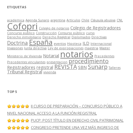
ETIQUETAS
academica
Agenda Sunarp
argentina
Artículos
Chile
Cláusula abusiva
CNL
Cofopri
Colegio de Registradores
Colegio de notarios
Concurso público
Construcción
Consurso público
curso
Derecho inmobiliario
Derecho Registral
Diplomados
Directivas
España
Doctrina
ILD
eventos
Hipoteca
Internacional
Invasiones
Junta directiva
Ley de expropiaciones
maestria
Master
notarios
Notarial
Ministerio de Vivienda
Precedentes
procedimiento
Precedentes vinculantes
presentacion
REVISTA
Sunarp
Registradores
registral
SBN
Talleres
Tribunal Registral
vivienda
TOP 5
II CURSO DE PREPARACIÓN – CONCURSO PÚBLICO A
NIVEL NACIONAL ACCESO A LA FUNCIÓN REGISTRAL
PUCP: POST TÍTULO EN DERECHO CIVIL PATRIMONIAL
CONGRESO PRETENDE UNA VEZ MÁS INGRESO DE