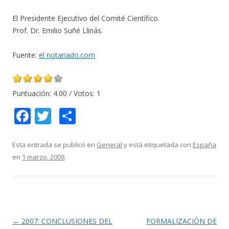
El Presidente Ejecutivo del Comité Científico.
Prof. Dr. Emilio Suñé Llinás.
Fuente:
el notariado.com
Puntuación:
4.00
/ Votos:
1
F
T
C
ac
w
o
e
itt
m
Esta entrada se publicó en
General
y está etiquetada con
España
en
1 marzo, 2009
.
b
er
p
o
ar
o
ti
k
r
Navegación
←
2007: CONCLUSIONES DEL
FORMALIZACIÓN DE