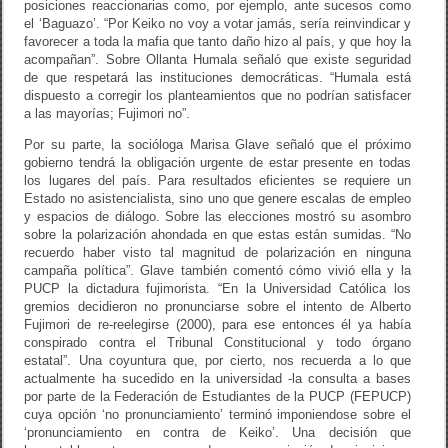
posiciones reaccionarias como, por ejemplo, ante sucesos como
el ‘Baguazo’. “Por Keiko no voy a votar jamás, sería reinvindicar y
favorecer a toda la mafia que tanto daño hizo al país, y que hoy la
acompañan”. Sobre Ollanta Humala señaló que existe seguridad
de que respetará las instituciones democráticas. “Humala está
dispuesto a corregir los planteamientos que no podrían satisfacer
a las mayorías; Fujimori no”.
Por su parte, la socióloga Marisa Glave señaló que el próximo
gobierno tendrá la obligación urgente de estar presente en todas
los lugares del país. Para resultados eficientes se requiere un
Estado no asistencialista, sino uno que genere escalas de empleo
y espacios de diálogo. Sobre las elecciones mostró su asombro
sobre la polarización ahondada en que estas están sumidas. “No
recuerdo haber visto tal magnitud de polarización en ninguna
campaña política”. Glave también comentó cómo vivió ella y la
PUCP la dictadura fujimorista. “En la Universidad Católica los
gremios decidieron no pronunciarse sobre el intento de Alberto
Fujimori de re-reelegirse (2000), para ese entonces él ya había
conspirado contra el Tribunal Constitucional y todo órgano
estatal”. Una coyuntura que, por cierto, nos recuerda a lo que
actualmente ha sucedido en la universidad -la consulta a bases
por parte de la Federación de Estudiantes de la PUCP (FEPUCP)
cuya opción ‘no pronunciamiento’ terminó imponiendose sobre el
‘pronunciamiento en contra de Keiko’. Una decisión que