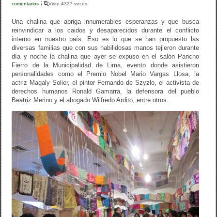
b
ar
comentarios
Visto:4337 veces
o
tir
Una chalina que abriga innumerables esperanzas y que busca
o
reinvindicar a los caidos y desaparecidos durante el conflicto
interno en nuestro país. Eso es lo que se han propuesto las
k
diversas familias que con sus habilidosas manos tejieron durante
día y noche la chalina que ayer se expuso en el salón Pancho
Fierro de la Municipalidad de Lima, evento donde asistieron
personalidades como el Premio Nobel Mario Vargas Llosa, la
actriz Magaly Solier, el pintor Fernando de Szyzlo, el activista de
derechos humanos Ronald Gamarra, la defensora del pueblo
Beatriz Merino y el abogado Wilfredo Ardito, entre otros.