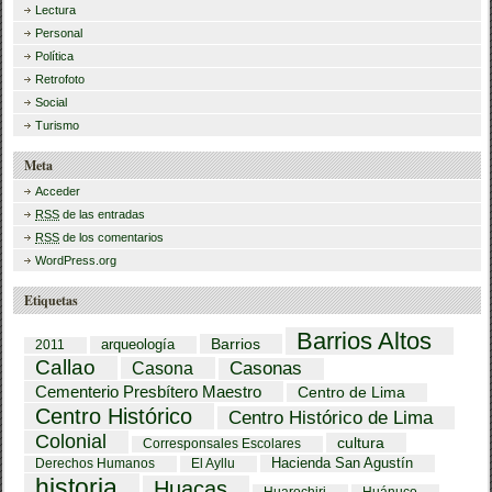
Lectura
Personal
Política
Retrofoto
Social
Turismo
Meta
Acceder
RSS
de las entradas
RSS
de los comentarios
WordPress.org
Etiquetas
Barrios Altos
Barrios
arqueología
2011
Callao
Casona
Casonas
Cementerio Presbítero Maestro
Centro de Lima
Centro Histórico
Centro Histórico de Lima
Colonial
cultura
Corresponsales Escolares
Hacienda San Agustín
Derechos Humanos
El Ayllu
historia
Huacas