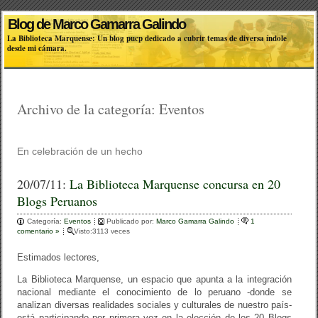
Blog de Marco Gamarra Galindo
La Biblioteca Marquense: Un blog pucp dedicado a cubrir temas de diversa índole
desde mi cámara.
Archivo de la categoría:
Eventos
En celebración de un hecho
20/07/11:
La Biblioteca Marquense concursa en 20
Blogs Peruanos
Categoría:
Eventos
Publicado por:
Marco Gamarra Galindo
1
comentario »
Visto:3113 veces
Estimados lectores,
La Biblioteca Marquense, un espacio que apunta a la integración
nacional mediante el conocimiento de lo peruano -donde se
analizan diversas realidades sociales y culturales de nuestro país-
está participando por primera vez en la elección de los 20 Blogs