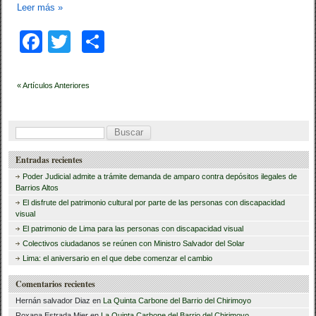
Leer más
»
F
T
C
a
wi
o
c
tt
m
Navegación
« Artículos Anteriores
de
e
er
p
entradas
b
ar
B
o
tir
u
Entradas recientes
s
o
Poder Judicial admite a trámite demanda de amparo contra depósitos ilegales de
c
Barrios Altos
k
El disfrute del patrimonio cultural por parte de las personas con discapacidad
a
visual
r
El patrimonio de Lima para las personas con discapacidad visual
Colectivos ciudadanos se reúnen con Ministro Salvador del Solar
:
Lima: el aniversario en el que debe comenzar el cambio
Comentarios recientes
Hernán salvador Diaz
en
La Quinta Carbone del Barrio del Chirimoyo
Roxana Estrada Mier
en
La Quinta Carbone del Barrio del Chirimoyo