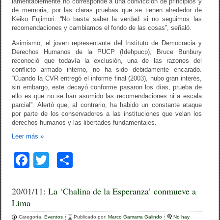
lamentablemente no corresponde a una convicción de principios y
de memoria, por las claras pruebas que se tienen alrededor de
Keiko Fujimori. “No basta saber la verdad si no seguimos las
recomendaciones y cambiamos el fondo de las cosas”, señaló.
Asimismo, el joven representante del Instituto de Democracia y
Derechos Humanos de la PUCP (Idehpucp), Bruce Bunbury
reconoció que todavía la exclusión, una de las razones del
conflicto armado interno, no ha sido debidamente encarado.
“Cuando la CVR entregó el informe final (2003), hubo gran interés,
sin embargo, este decayó conforme pasaron los días, prueba de
ello es que no se han asumido las recomendaciones ni a escala
parcial”. Alertó que, al contrario, ha habido un constante ataque
por parte de los conservadores a las instituciones que velan los
derechos humanos y las libertades fundamentales.
Leer más
»
F
T
C
a
wi
o
c
tt
m
20/01/11:
La ‘Chalina de la Esperanza’ conmueve a
Lima
e
er
p
Categoría:
Eventos
Publicado por:
Marco Gamarra Galindo
No hay