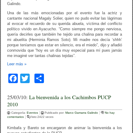
Galindo.
Una de las más emocionadas por el evento fue la actriz y
cantante nacional Magaly Solier, quien no pudo evitar las lágrimas
al evocar el recuerdo de su querida abuela, víctima del conflicto
político vivido en Ayacucho. “Como siempre me pongo nerviosa,
quería decirles que también he tejido una chalina para recordar a
mi abuelita (Herminia Ramos Soto). Mi madre nos decía ‘shhh’
porque teníamos que estar en silencio, era el miedo”, dijo y añadió
conmovida que “hoy es un día muy especial para mí pues jamás
me imaginé ver tantas chalinas tejidas”.
Leer más
»
F
T
C
a
wi
o
c
tt
m
25/03/10:
La bienvenida a los Cachimbos PUCP
2010
e
er
p
Categoría:
b
Eventos
ar
Publicado por:
Marco Gamarra Galindo
No hay
comentarios
Visto:2422 veces
o
tir
Kimbafa y Bareto se encargaron de animar la bienvenida a los