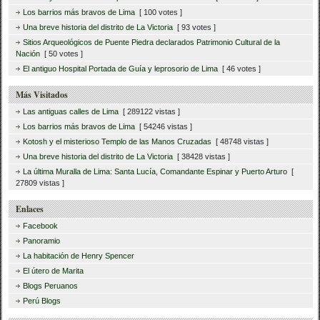
Los barrios más bravos de Lima
[ 100 votes ]
Una breve historia del distrito de La Victoria
[ 93 votes ]
Sitios Arqueológicos de Puente Piedra declarados Patrimonio Cultural de la
Nación
[ 50 votes ]
El antiguo Hospital Portada de Guía y leprosorio de Lima
[ 46 votes ]
Más Visitados
Las antiguas calles de Lima
[ 289122 vistas ]
Los barrios más bravos de Lima
[ 54246 vistas ]
Kotosh y el misterioso Templo de las Manos Cruzadas
[ 48748 vistas ]
Una breve historia del distrito de La Victoria
[ 38428 vistas ]
La última Muralla de Lima: Santa Lucía, Comandante Espinar y Puerto Arturo
[
27809 vistas ]
Enlaces
Facebook
Panoramio
La habitación de Henry Spencer
El útero de Marita
Blogs Peruanos
Perú Blogs