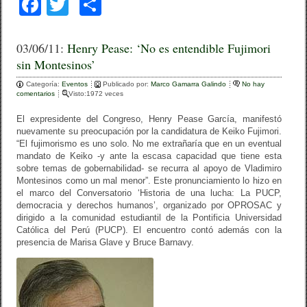
F
T
C
a
wi
o
c
tt
m
03/06/11:
Henry Pease: ‘No es entendible Fujimori
sin Montesinos’
e
er
p
Categoría:
b
Eventos
ar
Publicado por:
Marco Gamarra Galindo
No hay
comentarios
Visto:1972 veces
o
tir
El expresidente del Congreso, Henry Pease García, manifestó
o
nuevamente su preocupación por la candidatura de Keiko Fujimori.
“El fujimorismo es uno solo. No me extrañaría que en un eventual
k
mandato de Keiko -y ante la escasa capacidad que tiene esta
sobre temas de gobernabilidad- se recurra al apoyo de Vladimiro
Montesinos como un mal menor”. Este pronunciamiento lo hizo en
el marco del Conversatorio ‘Historia de una lucha: La PUCP,
democracia y derechos humanos’, organizado por OPROSAC y
dirigido a la comunidad estudiantil de la Pontificia Universidad
Católica del Perú (PUCP). El encuentro contó además con la
presencia de Marisa Glave y Bruce Barnavy.