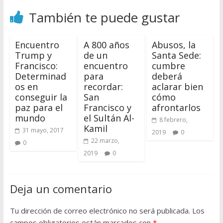
También te puede gustar
Encuentro
A 800 años
Abusos, la
Trump y
de un
Santa Sede:
Francisco:
encuentro
cumbre
Determinad
para
deberá
os en
recordar:
aclarar bien
conseguir la
San
cómo
paz para el
Francisco y
afrontarlos
mundo
el Sultán Al-
8 febrero,
Kamil
31 mayo, 2017
2019
0
22 marzo,
0
2019
0
Deja un comentario
Tu dirección de correo electrónico no será publicada.
Los
campos obligatorios están marcados con
*