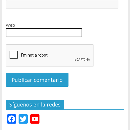
Web
Síguenos en la redes
F
T
Y
ac
w
o