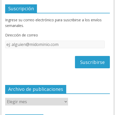
e
itt
u
Suscripción
b
er
T
Ingrese su correo electrónico para suscribirse a los envíos
o
u
semanales.
o
b
Dirección de correo
k
e
Dirección
C
de
h
correo
a
n
n
el
Archivo de publicaciones