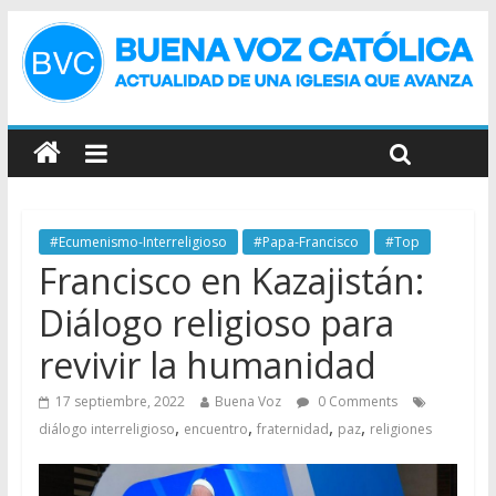
#Ecumenismo-Interreligioso
#Papa-Francisco
#Top
Francisco en Kazajistán:
Diálogo religioso para
revivir la humanidad
17 septiembre, 2022
Buena Voz
0 Comments
,
,
,
,
diálogo interreligioso
encuentro
fraternidad
paz
religiones