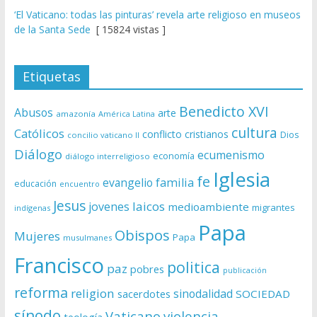
‘El Vaticano: todas las pinturas’ revela arte religioso en museos
de la Santa Sede
[ 15824 vistas ]
Etiquetas
Benedicto XVI
Abusos
arte
amazonía
América Latina
cultura
Católicos
conflicto
cristianos
Dios
concilio vaticano II
Diálogo
ecumenismo
economía
diálogo interreligioso
Iglesia
fe
evangelio
familia
educación
encuentro
Jesus
laicos
jovenes
medioambiente
migrantes
indígenas
Papa
Obispos
Mujeres
Papa
musulmanes
Francisco
politica
paz
pobres
publicación
reforma
religion
sinodalidad
sacerdotes
SOCIEDAD
sínodo
Vaticano
violencia