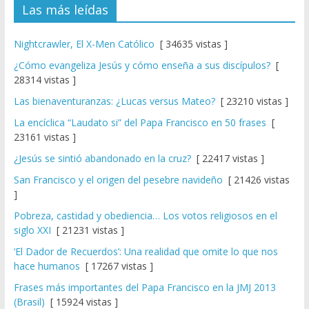
Las más leídas
Nightcrawler, El X-Men Católico
[ 34635 vistas ]
¿Cómo evangeliza Jesús y cómo enseña a sus discípulos?
[
28314 vistas ]
Las bienaventuranzas: ¿Lucas versus Mateo?
[ 23210 vistas ]
La encíclica “Laudato si” del Papa Francisco en 50 frases
[
23161 vistas ]
¿Jesús se sintió abandonado en la cruz?
[ 22417 vistas ]
San Francisco y el origen del pesebre navideño
[ 21426 vistas
]
Pobreza, castidad y obediencia… Los votos religiosos en el
siglo XXI
[ 21231 vistas ]
‘El Dador de Recuerdos’: Una realidad que omite lo que nos
hace humanos
[ 17267 vistas ]
Frases más importantes del Papa Francisco en la JMJ 2013
(Brasil)
[ 15924 vistas ]