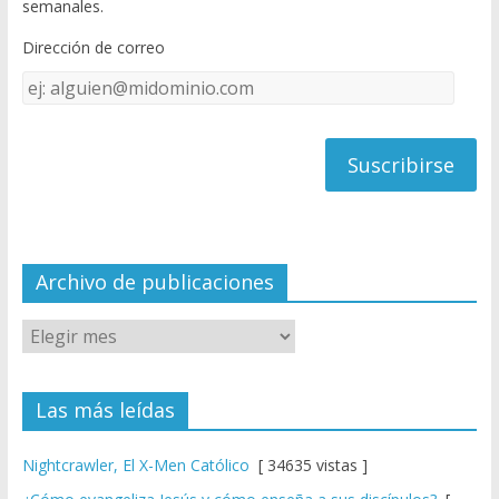
semanales.
o
b
Dirección de correo
k
e
Dirección
C
de
h
correo
a
n
n
el
Archivo de publicaciones
Las más leídas
Nightcrawler, El X-Men Católico
[ 34635 vistas ]