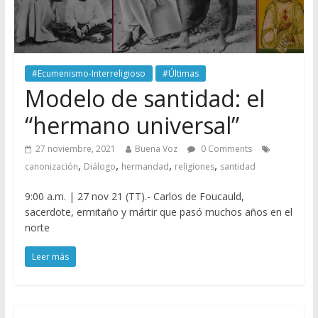
#Ecumenismo-Interreligioso
#Últimas
Modelo de santidad: el
“hermano universal”
27 noviembre, 2021
Buena Voz
0 Comments
,
,
,
,
canonización
Diálogo
hermandad
religiones
santidad
9:00 a.m. | 27 nov 21 (TT).- Carlos de Foucauld,
sacerdote, ermitaño y mártir que pasó muchos años en el
norte
Leer más