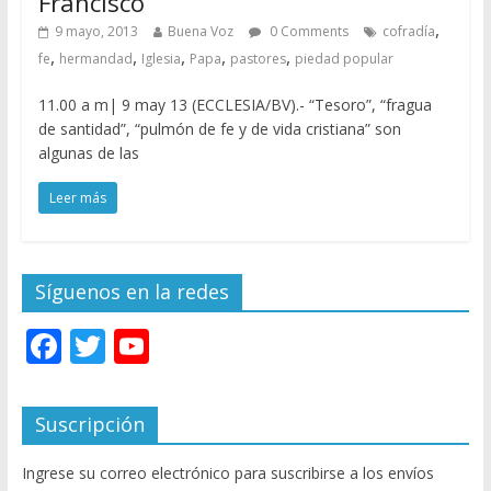
Francisco
,
9 mayo, 2013
Buena Voz
0 Comments
cofradía
,
,
,
,
,
fe
hermandad
Iglesia
Papa
pastores
piedad popular
11.00 a m| 9 may 13 (ECCLESIA/BV).- “Tesoro”, “fragua
de santidad”, “pulmón de fe y de vida cristiana” son
algunas de las
Leer más
Síguenos en la redes
F
T
Y
ac
w
o
e
itt
u
Suscripción
b
er
T
Ingrese su correo electrónico para suscribirse a los envíos
o
u