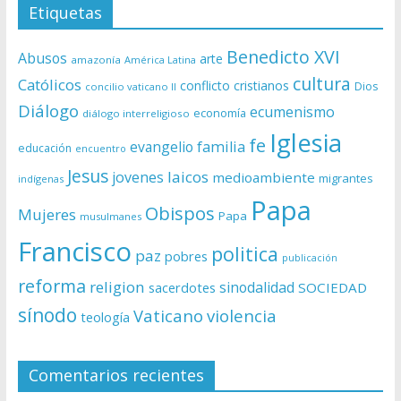
Etiquetas
Benedicto XVI
Abusos
arte
amazonía
América Latina
cultura
Católicos
conflicto
cristianos
Dios
concilio vaticano II
Diálogo
ecumenismo
economía
diálogo interreligioso
Iglesia
fe
evangelio
familia
educación
encuentro
Jesus
laicos
jovenes
medioambiente
migrantes
indígenas
Papa
Obispos
Mujeres
Papa
musulmanes
Francisco
politica
paz
pobres
publicación
reforma
religion
sinodalidad
sacerdotes
SOCIEDAD
sínodo
Vaticano
violencia
teología
Comentarios recientes