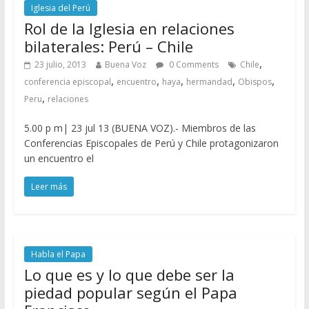
Iglesia del Perú
Rol de la Iglesia en relaciones
bilaterales: Perú – Chile
,
23 julio, 2013
Buena Voz
0 Comments
Chile
,
,
,
,
,
conferencia episcopal
encuentro
haya
hermandad
Obispos
,
Peru
relaciones
5.00 p m| 23 jul 13 (BUENA VOZ).- Miembros de las
Conferencias Episcopales de Perú y Chile protagonizaron
un encuentro el
Leer más
Habla el Papa
Lo que es y lo que debe ser la
piedad popular según el Papa