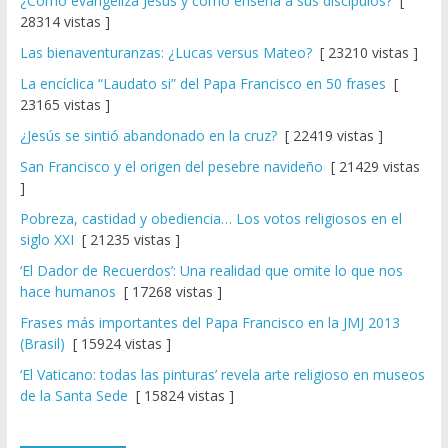
¿Cómo evangeliza Jesús y cómo enseña a sus discípulos?
[
28314 vistas ]
Las bienaventuranzas: ¿Lucas versus Mateo?
[ 23210 vistas ]
La encíclica “Laudato si” del Papa Francisco en 50 frases
[
23165 vistas ]
¿Jesús se sintió abandonado en la cruz?
[ 22419 vistas ]
San Francisco y el origen del pesebre navideño
[ 21429 vistas
]
Pobreza, castidad y obediencia… Los votos religiosos en el
siglo XXI
[ 21235 vistas ]
‘El Dador de Recuerdos’: Una realidad que omite lo que nos
hace humanos
[ 17268 vistas ]
Frases más importantes del Papa Francisco en la JMJ 2013
(Brasil)
[ 15924 vistas ]
‘El Vaticano: todas las pinturas’ revela arte religioso en museos
de la Santa Sede
[ 15824 vistas ]