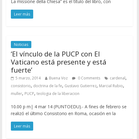
La missione della Chiesa” es el título del libro, con
Leer más
Noticias
‘El vínculo de la PUCP con El
Vaticano está presente y está
fuerte’
,
5 marzo, 2014
Buena Voz
0 Comments
cardenal
,
,
,
,
consistorio
doctrina de la fe
Gustavo Gutierrez
Marcial Rubio
,
,
muller
PUCP
teologia de la liberacion
10.00 p m| 4 mar 14 (PUNTOEDU).- A fines de febrero se
realizó el último Consistorio en Roma, ocasión en la
Leer más