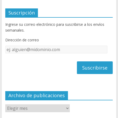
ac
w
o
e
itt
u
Suscripción
b
er
T
Ingrese su correo electrónico para suscribirse a los envíos
o
u
semanales.
o
b
Dirección de correo
k
e
Dirección
C
de
h
correo
a
n
n
el
Archivo de publicaciones