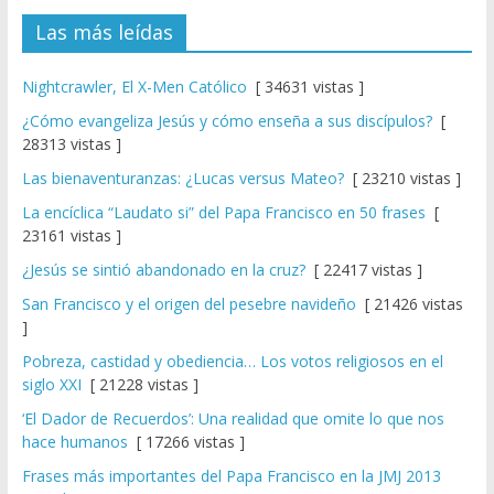
Las más leídas
Nightcrawler, El X-Men Católico
[ 34631 vistas ]
¿Cómo evangeliza Jesús y cómo enseña a sus discípulos?
[
28313 vistas ]
Las bienaventuranzas: ¿Lucas versus Mateo?
[ 23210 vistas ]
La encíclica “Laudato si” del Papa Francisco en 50 frases
[
23161 vistas ]
¿Jesús se sintió abandonado en la cruz?
[ 22417 vistas ]
San Francisco y el origen del pesebre navideño
[ 21426 vistas
]
Pobreza, castidad y obediencia… Los votos religiosos en el
siglo XXI
[ 21228 vistas ]
‘El Dador de Recuerdos’: Una realidad que omite lo que nos
hace humanos
[ 17266 vistas ]
Frases más importantes del Papa Francisco en la JMJ 2013