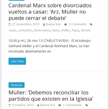
Cardenal Marx sobre divorciados
vueltos a casar: ‘Arz. Müller no
puede cerrar el debate’
27 noviembre, 2013
Buena Voz
0 Comments
,
,
,
,
,
,
casar
comunión
divorciados
Marx
muller
Papa
sínodo
10.00 p m| 26 nov 13 (TABLET/VI/BV).- El Arzobispo
Gerhard Müller y el Cardenal Reinhard Marx, se han
mostrado abiertamente en
Leer más
Noticias
Müller: ‘Debemos reconciliar los
partidos que existen en la Iglesia’
9 octubre, 2013
Buena Voz
1 Comentario