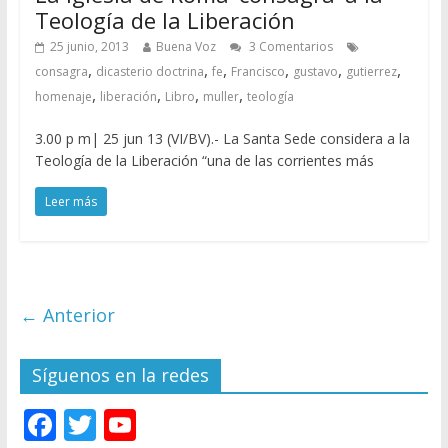
Teología de la Liberación
25 junio, 2013
Buena Voz
3 Comentarios
,
,
,
,
,
,
consagra
dicasterio doctrina
fe
Francisco
gustavo
gutierrez
,
,
,
,
homenaje
liberación
Libro
muller
teología
3.00 p m| 25 jun 13 (VI/BV).- La Santa Sede considera a la
Teología de la Liberación “una de las corrientes más
Leer más
← Anterior
Síguenos en la redes
F
T
Y