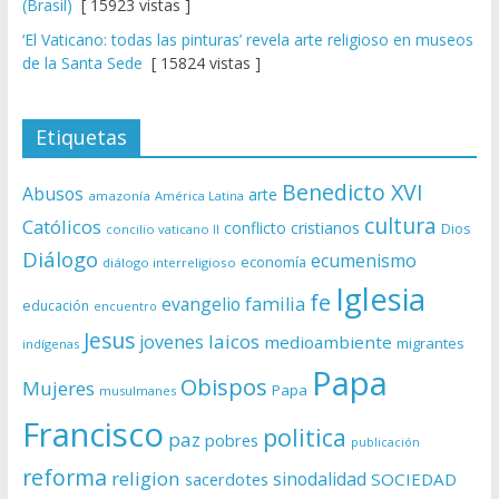
(Brasil)
[ 15923 vistas ]
‘El Vaticano: todas las pinturas’ revela arte religioso en museos
de la Santa Sede
[ 15824 vistas ]
Etiquetas
Benedicto XVI
Abusos
arte
amazonía
América Latina
cultura
Católicos
conflicto
cristianos
Dios
concilio vaticano II
Diálogo
ecumenismo
economía
diálogo interreligioso
Iglesia
fe
evangelio
familia
educación
encuentro
Jesus
laicos
jovenes
medioambiente
migrantes
indígenas
Papa
Obispos
Mujeres
Papa
musulmanes
Francisco
politica
paz
pobres
publicación
reforma
religion
sinodalidad
sacerdotes
SOCIEDAD