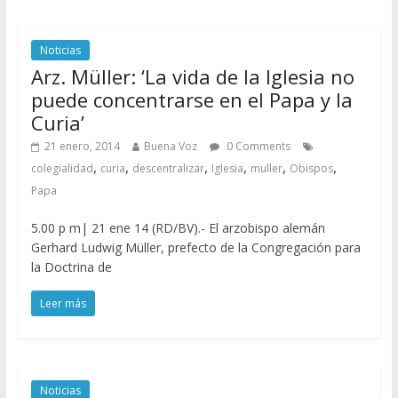
Noticias
Arz. Müller: ‘La vida de la Iglesia no
puede concentrarse en el Papa y la
Curia’
21 enero, 2014
Buena Voz
0 Comments
,
,
,
,
,
,
colegialidad
curia
descentralizar
Iglesia
muller
Obispos
Papa
5.00 p m| 21 ene 14 (RD/BV).- El arzobispo alemán
Gerhard Ludwig Müller, prefecto de la Congregación para
la Doctrina de
Leer más
Noticias