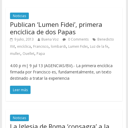
Noticias
Publican ‘Lumen Fidei’, primera
encíclica de dos Papas
9 julio, 2013
Buena Voz
0 Comments
Benedicto
,
,
,
,
,
,
XVI
encíclica
Francisco
lombardi
Lumen Fidei
Luz de la fe
,
,
muller
Ouellet
Papa
4.00 p m| 9 jul 13 (AGENCIAS/BV).- La primera encíclica
firmada por Francisco es, fundamentalmente, un texto
destinado a tratar la experiencia
Leer más
Noticias
La Iglesia de Roma ‘consagra’ a la