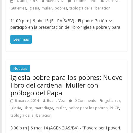
10 abril, 2015
Buena Voz
1 Comentario
Gustavo
,
,
,
,
Gutierrez
Iglesia
muller
pobres
teologia de la liberacion
11.00 p m| 9 abr 15 (EL PAÍS/BV).- El padre Gutiérrez
participó en la presentación del libro “Iglesia pobre y para
Leer más
Noticias
Iglesia pobre para los pobres: Nuevo
libro del cardenal Müller con
prólogo del Papa
,
6 marzo, 2014
Buena Voz
0 Comments
gutierrez
,
,
,
,
,
,
Iglesia
Libro
maradiaga
muller
pobre para los pobres
PUCP
teologia de la liberacion
8.00 p m| 6 mar 14 (AGENCIAS/BV).- “Povera per i poveri.