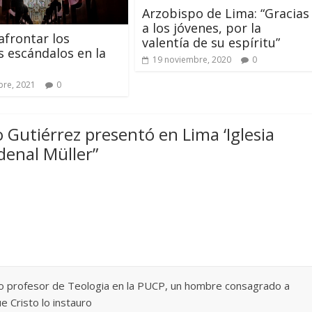
Arzobispo de Lima: “Gracias
a los jóvenes, por la
frontar los
valentía de su espíritu”
s escándalos en la
19 noviembre, 2020
0
bre, 2021
0
 Gutiérrez presentó en Lima ‘Iglesia
rdenal Müller
”
o profesor de Teologia en la PUCP, un hombre consagrado a
e Cristo lo instauro