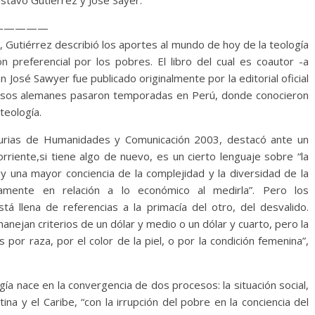
Gustavo Gutiérrez y José Sayer.
—————
, Gutiérrez describió los aportes al mundo de hoy de la teología
preferencial por los pobres. El libro del cual es coautor -a
 José Sawyer fue publicado originalmente por la editorial oficial
iosos alemanes pasaron temporadas en Perú, donde conocieron
teología.
turias de Humanidades y Comunicación 2003, destacó ante un
riente,si tiene algo de nuevo, es un cierto lenguaje sobre “la
 una mayor conciencia de la complejidad y la diversidad de la
mente en relación a lo económico al medirla”. Pero los
tá llena de referencias a la primacía del otro, del desvalido.
anejan criterios de un dólar y medio o un dólar y cuarto, pero la
or raza, por el color de la piel, o por la condición femenina”,
ía nace en la convergencia de dos procesos: la situación social,
ina y el Caribe, “con la irrupción del pobre en la conciencia del