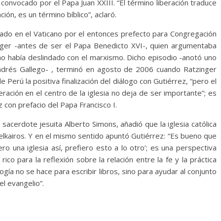
I convocado por el Papa Juan XXIII. “El término liberación traduce
ón, es un término bíblico”, aclaró.
nado en el Vaticano por el entonces prefecto para Congregación
inger -antes de ser el Papa Benedicto XVI-, quien argumentaba
 no había deslindado con el marxismo. Dicho episodio -anotó uno
Andrés Gallego- , terminó en agosto de 2006 cuando Ratzinger
 Perú la positiva finalización del diálogo con Gutiérrez, “pero el
eración en el centro de la iglesia no deja de ser importante”; es
ez con prefacio del Papa Francisco I.
sacerdote jesuita Alberto Simons, añadió que la iglesia católica
lkairos. Y en el mismo sentido apuntó Gutiérrez: “Es bueno que
o una iglesia así, prefiero esto a lo otro’; es una perspectiva
o para la reflexión sobre la relación entre la fe y la práctica
gía no se hace para escribir libros, sino para ayudar al conjunto
el evangelio”.