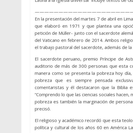
Latina a la Iglesia universal” incluye textos de 
————————————————————
En la presentación del martes 7 de abril en Lima
que elaboró en 1971 y que plantea una opción 
petición de Müller- junto con el sacerdote alemán
del Vaticano en febrero de 2014. Ambos relig
el trabajo pastoral del sacerdote, además de la 
El sacerdote peruano, premio Príncipe de As
auditorio de más de 300 personas que esta cor
manera como se presenta la pobreza hoy día, y
pobreza que es siempre pensada exclusiva
comentaristas y él destacaron que la Biblia es
“Comprendo lo que las ciencias sociales hacen, m
pobreza es también la marginación de personas p
precisó.
El religioso y académico recordó que esta teolog
política y cultural de los años 60 en América Lat