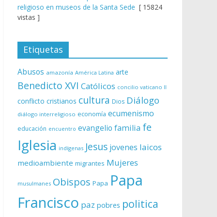
religioso en museos de la Santa Sede
[ 15824
vistas ]
Etiquetas
Abusos
arte
amazonía
América Latina
Benedicto XVI
Católicos
concilio vaticano II
cultura
Diálogo
conflicto
cristianos
Dios
ecumenismo
economía
diálogo interreligioso
fe
evangelio
familia
educación
encuentro
Iglesia
Jesus
laicos
jovenes
indígenas
Mujeres
medioambiente
migrantes
Papa
Obispos
Papa
musulmanes
Francisco
politica
paz
pobres