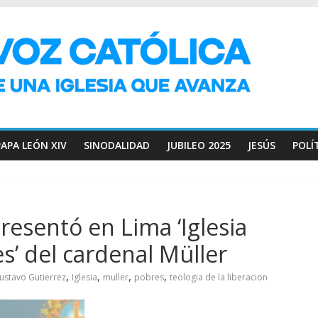
PAPA LEÓN XIV
SINODALIDAD
JUBILEO 2025
JESÚS
POLÍ
resentó en Lima ‘Iglesia
s’ del cardenal Müller
,
,
,
,
ustavo Gutierrez
Iglesia
muller
pobres
teologia de la liberacion