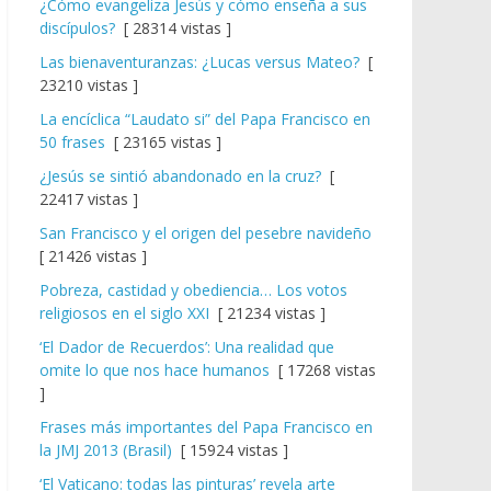
¿Cómo evangeliza Jesús y cómo enseña a sus
discípulos?
[ 28314 vistas ]
Las bienaventuranzas: ¿Lucas versus Mateo?
[
23210 vistas ]
La encíclica “Laudato si” del Papa Francisco en
50 frases
[ 23165 vistas ]
¿Jesús se sintió abandonado en la cruz?
[
22417 vistas ]
San Francisco y el origen del pesebre navideño
[ 21426 vistas ]
Pobreza, castidad y obediencia… Los votos
religiosos en el siglo XXI
[ 21234 vistas ]
‘El Dador de Recuerdos’: Una realidad que
omite lo que nos hace humanos
[ 17268 vistas
]
Frases más importantes del Papa Francisco en
la JMJ 2013 (Brasil)
[ 15924 vistas ]
‘El Vaticano: todas las pinturas’ revela arte