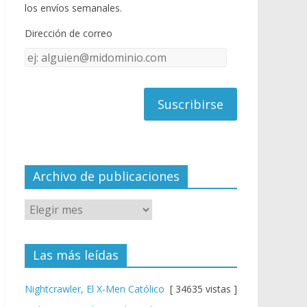
o
u
los envíos semanales.
o
b
Dirección de correo
k
e
Dirección
C
de
h
correo
a
n
n
el
Archivo de publicaciones
Las más leídas
Nightcrawler, El X-Men Católico
[ 34635 vistas ]