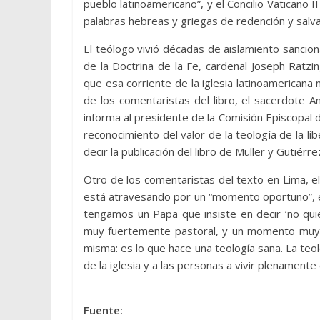
pueblo latinoamericano”, y el Concilio Vaticano I
palabras hebreas y griegas de redención y salvaci
El teólogo vivió décadas de aislamiento sancio
de la Doctrina de la Fe, cardenal Joseph Ratz
que esa corriente de la iglesia latinoamericana
de los comentaristas del libro, el sacerdote 
informa al presidente de la Comisión Episcopal de
reconocimiento del valor de la teología de la lib
decir la publicación del libro de Müller y Gutiérr
Otro de los comentaristas del texto en Lima, el 
está atravesando por un “momento oportuno”, e
tengamos un Papa que insiste en decir ‘no quier
muy fuertemente pastoral, y un momento muy ric
misma: es lo que hace una teología sana. La teolo
de la iglesia y a las personas a vivir plenamente 
Fuente: