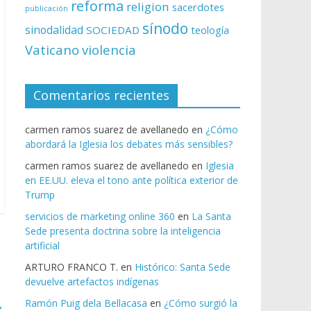
reforma
religion
sacerdotes
publicación
sínodo
sinodalidad
SOCIEDAD
teología
Vaticano
violencia
Comentarios recientes
carmen ramos suarez de avellanedo
en
¿Cómo
abordará la Iglesia los debates más sensibles?
carmen ramos suarez de avellanedo
en
Iglesia
en EE.UU. eleva el tono ante política exterior de
Trump
servicios de marketing online 360
en
La Santa
Sede presenta doctrina sobre la inteligencia
artificial
ARTURO FRANCO T.
en
Histórico: Santa Sede
devuelve artefactos indígenas
→
Ramón Puig dela Bellacasa
en
¿Cómo surgió la