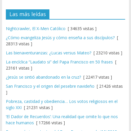
Las más leídas
Nightcrawler, El X-Men Católico
[ 34635 vistas ]
¿Cómo evangeliza Jesús y cómo enseña a sus discípulos?
[
28313 vistas ]
Las bienaventuranzas: ¿Lucas versus Mateo?
[ 23210 vistas ]
La encíclica “Laudato si” del Papa Francisco en 50 frases
[
23161 vistas ]
¿Jesús se sintió abandonado en la cruz?
[ 22417 vistas ]
San Francisco y el origen del pesebre navideño
[ 21426 vistas
]
Pobreza, castidad y obediencia… Los votos religiosos en el
siglo XXI
[ 21231 vistas ]
‘El Dador de Recuerdos’: Una realidad que omite lo que nos
hace humanos
[ 17266 vistas ]