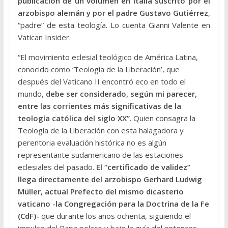
publicación de un volumen en Italia suscrito por el
arzobispo alemán y por el padre Gustavo Gutiérrez
,
“padre” de esta teología. Lo cuenta Gianni Valente en
Vatican Insider.
“El movimiento eclesial teológico de América Latina,
conocido como ‘Teología de la Liberación’, que
después del Vaticano II encontró eco en todo el
mundo,
debe ser considerado, según mi parecer,
entre las corrientes más significativas de la
teología católica del siglo XX”
. Quien consagra la
Teología de la Liberación con esta halagadora y
perentoria evaluación histórica no es algún
representante sudamericano de las estaciones
eclesiales del pasado.
El “certificado de validez”
llega directamente del arzobispo Gerhard Ludwig
Müller, actual Prefecto del mismo dicasterio
vaticano -la Congregación para la Doctrina de la Fe
(CdF)-
que durante los años ochenta, siguiendo el
impulso del Papa polaco y bajo la guía del entonces