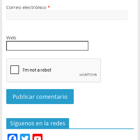
Correo electrónico
*
Web
Síguenos en la redes
F
T
Y