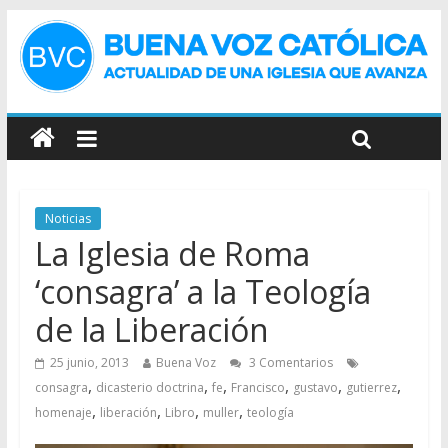
Noticias
La Iglesia de Roma
‘consagra’ a la Teología
de la Liberación
25 junio, 2013
Buena Voz
3 Comentarios
,
,
,
,
,
,
consagra
dicasterio doctrina
fe
Francisco
gustavo
gutierrez
,
,
,
,
homenaje
liberación
Libro
muller
teología