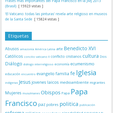
Frases más importantes del Papa Francisco en la JMJ 2013
(Brasil)
[ 15923 vistas ]
‘El Vaticano: todas las pinturas’ revela arte religioso en museos
de la Santa Sede
[ 15824 vistas ]
Etiquetas
Benedicto XVI
Abusos
arte
amazonía
América Latina
cultura
Católicos
conflicto
cristianos
Dios
concilio vaticano II
Diálogo
ecumenismo
economía
diálogo interreligioso
Iglesia
fe
evangelio
familia
educación
encuentro
Jesus
laicos
jovenes
medioambiente
migrantes
indígenas
Papa
Obispos
Mujeres
Papa
musulmanes
Francisco
politica
paz
pobres
publicación
reforma