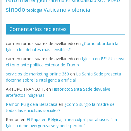
religion
sinodalidad
sacerdotes
SOCIEDAD
sínodo
Vaticano
violencia
teología
Comentarios recientes
carmen ramos suarez de avellanedo
en
¿Cómo abordará la
Iglesia los debates más sensibles?
carmen ramos suarez de avellanedo
en
Iglesia en EE.UU. eleva
el tono ante política exterior de Trump
servicios de marketing online 360
en
La Santa Sede presenta
doctrina sobre la inteligencia artificial
ARTURO FRANCO T.
en
Histórico: Santa Sede devuelve
artefactos indígenas
Ramón Puig dela Bellacasa
en
¿Cómo surgió la madre de
todas las encíclicas sociales?
Ramón
en
El Papa en Bélgica, “mea culpa” por abusos: “La
Iglesia debe avergonzarse y pedir perdón”