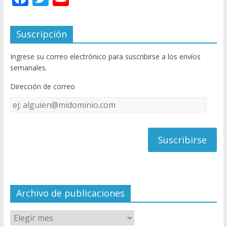
ac
w
o
e
itt
u
Suscripción
b
er
T
Ingrese su correo electrónico para suscribirse a los envíos
o
u
semanales.
o
b
Dirección de correo
k
e
Dirección
C
de
h
correo
a
n
n
el
Archivo de publicaciones