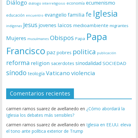
Diálogo
ecumenismo
economía
diálogo interreligioso
Iglesia
fe
evangelio
familia
educación
encuentro
Jesus
laicos
jovenes
medioambiente
migrantes
indígenas
Papa
Obispos
Mujeres
Papa
musulmanes
Francisco
politica
paz
pobres
publicación
reforma
religion
sinodalidad
sacerdotes
SOCIEDAD
sínodo
Vaticano
violencia
teología
Comentarios recientes
carmen ramos suarez de avellanedo
en
¿Cómo abordará la
Iglesia los debates más sensibles?
carmen ramos suarez de avellanedo
en
Iglesia en EE.UU. eleva
el tono ante política exterior de Trump