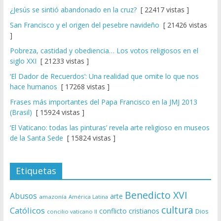
¿Jesús se sintió abandonado en la cruz?
[ 22417 vistas ]
San Francisco y el origen del pesebre navideño
[ 21426 vistas
]
Pobreza, castidad y obediencia… Los votos religiosos en el
siglo XXI
[ 21233 vistas ]
‘El Dador de Recuerdos’: Una realidad que omite lo que nos
hace humanos
[ 17268 vistas ]
Frases más importantes del Papa Francisco en la JMJ 2013
(Brasil)
[ 15924 vistas ]
‘El Vaticano: todas las pinturas’ revela arte religioso en museos
de la Santa Sede
[ 15824 vistas ]
Etiquetas
Benedicto XVI
Abusos
arte
amazonía
América Latina
cultura
Católicos
conflicto
cristianos
Dios
concilio vaticano II