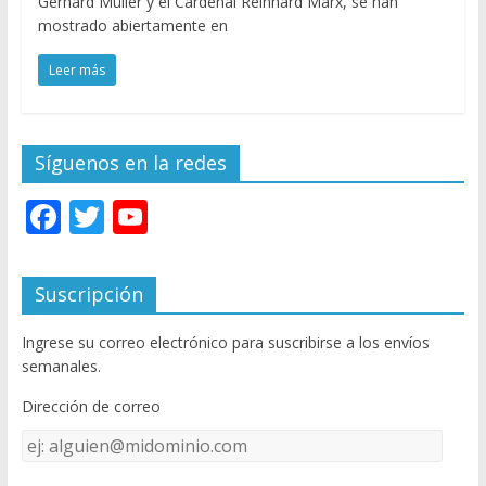
Gerhard Müller y el Cardenal Reinhard Marx, se han
mostrado abiertamente en
Leer más
Síguenos en la redes
F
T
Y
ac
w
o
e
itt
u
Suscripción
b
er
T
Ingrese su correo electrónico para suscribirse a los envíos
o
u
semanales.
o
b
Dirección de correo
k
e
Dirección
C
de