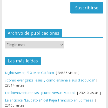
h
correo
a
n
n
el
Archivo de publicaciones
Las más leídas
Nightcrawler, El X-Men Católico
[ 34635 vistas ]
¿Cómo evangeliza Jesús y cómo enseña a sus discípulos?
[
28314 vistas ]
Las bienaventuranzas: ¿Lucas versus Mateo?
[ 23210 vistas ]
La encíclica “Laudato si” del Papa Francisco en 50 frases
[
23165 vistas ]