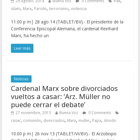
,
29 agosto, 2014
Buena Voz
0 Comments
Irak
,
,
,
,
islam
Marx
Parolin
terrorismo
violencia
11.00 p m| 28 ago 14 (TABLET/BV).- El presidente de la
Conferencia Episcopal Alemana, el cardenal Reinhard
Marx, ha hecho un
Leer más
Noticias
Cardenal Marx sobre divorciados
vueltos a casar: ‘Arz. Müller no
puede cerrar el debate’
27 noviembre, 2013
Buena Voz
0 Comments
,
,
,
,
,
,
casar
comunión
divorciados
Marx
muller
Papa
sínodo
10.00 p m| 26 nov 13 (TABLET/VI/BV).- El Arzobispo