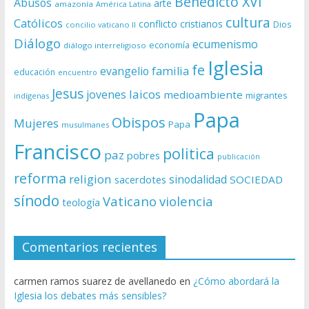
Benedicto XVI
Abusos
arte
amazonía
América Latina
cultura
Católicos
conflicto
cristianos
Dios
concilio vaticano II
Diálogo
ecumenismo
economía
diálogo interreligioso
Iglesia
fe
evangelio
familia
educación
encuentro
Jesus
laicos
jovenes
medioambiente
migrantes
indígenas
Papa
Obispos
Mujeres
Papa
musulmanes
Francisco
politica
paz
pobres
publicación
reforma
religion
sinodalidad
sacerdotes
SOCIEDAD
sínodo
Vaticano
violencia
teología
Comentarios recientes
carmen ramos suarez de avellanedo
en
¿Cómo abordará la
Iglesia los debates más sensibles?