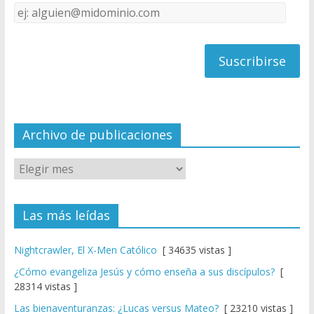
Dirección
C
de
h
correo
a
n
n
el
Archivo de publicaciones
Las más leídas
Nightcrawler, El X-Men Católico
[ 34635 vistas ]
¿Cómo evangeliza Jesús y cómo enseña a sus discípulos?
[
28314 vistas ]
Las bienaventuranzas: ¿Lucas versus Mateo?
[ 23210 vistas ]