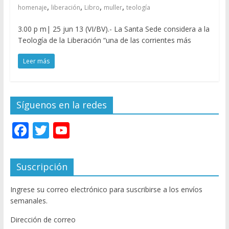
,
,
,
,
homenaje
liberación
Libro
muller
teología
3.00 p m| 25 jun 13 (VI/BV).- La Santa Sede considera a la
Teología de la Liberación “una de las corrientes más
Leer más
Síguenos en la redes
F
T
Y
ac
w
o
e
itt
u
Suscripción
b
er
T
Ingrese su correo electrónico para suscribirse a los envíos
o
u
semanales.
o
b
Dirección de correo
k
e