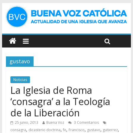
gustavo
Noticias
La Iglesia de Roma
‘consagra’ a la Teología
de la Liberación
25 junio, 2013
Buena Voz
3 Comentarios
,
,
,
,
,
,
consagra
dicasterio doctrina
fe
Francisco
gustavo
gutierrez