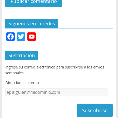
Síguenos en la redes
F
T
Y
ac
w
o
e
itt
u
Suscripción
b
er
T
Ingrese su correo electrónico para suscribirse a los envíos
o
u
semanales.
o
b
Dirección de correo
k
e
Dirección
C
de
h
correo
a