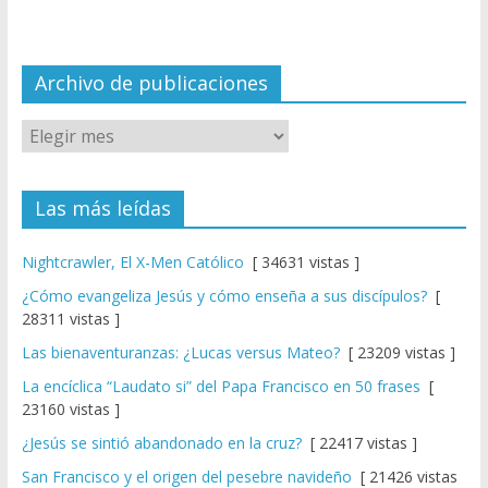
n
n
el
Archivo de publicaciones
Las más leídas
Nightcrawler, El X-Men Católico
[ 34631 vistas ]
¿Cómo evangeliza Jesús y cómo enseña a sus discípulos?
[
28311 vistas ]
Las bienaventuranzas: ¿Lucas versus Mateo?
[ 23209 vistas ]
La encíclica “Laudato si” del Papa Francisco en 50 frases
[
23160 vistas ]
¿Jesús se sintió abandonado en la cruz?
[ 22417 vistas ]
San Francisco y el origen del pesebre navideño
[ 21426 vistas