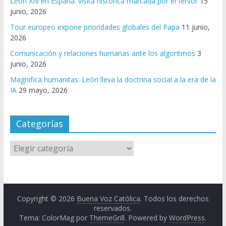
León XIV en España: visita histórica marcada por el fervor
15
junio, 2026
Tour europeo expone prioridades globales del Papa
11 junio,
2026
Comunicación y relaciones humanas ante los algoritmos
3
junio, 2026
Magnifica humanitas: León lleva la doctrina social a la era de la
IA
29 mayo, 2026
Categorías
Copyright © 2026
Buena Voz Católica
. Todos los derechos
reservados.
Tema: ColorMag por
ThemeGrill
. Powered by
WordPress
.