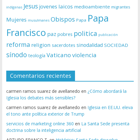
Jesus
laicos
jovenes
medioambiente
migrantes
indígenas
Papa
Obispos
Mujeres
Papa
musulmanes
Francisco
politica
paz
pobres
publicación
reforma
religion
sinodalidad
sacerdotes
SOCIEDAD
sínodo
Vaticano
violencia
teología
Comentarios recientes
carmen ramos suarez de avellanedo
en
¿Cómo abordará la
Iglesia los debates más sensibles?
carmen ramos suarez de avellanedo
en
Iglesia en EE.UU. eleva
el tono ante política exterior de Trump
servicios de marketing online 360
en
La Santa Sede presenta
doctrina sobre la inteligencia artificial
ARTURO FRANCO T.
en
Histórico: Santa Sede devuelve