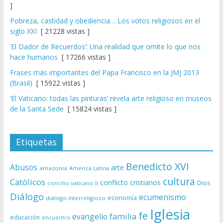
]
Pobreza, castidad y obediencia… Los votos religiosos en el
siglo XXI
[ 21228 vistas ]
‘El Dador de Recuerdos’: Una realidad que omite lo que nos
hace humanos
[ 17266 vistas ]
Frases más importantes del Papa Francisco en la JMJ 2013
(Brasil)
[ 15922 vistas ]
‘El Vaticano: todas las pinturas’ revela arte religioso en museos
de la Santa Sede
[ 15824 vistas ]
Etiquetas
Benedicto XVI
Abusos
arte
amazonía
América Latina
cultura
Católicos
conflicto
cristianos
Dios
concilio vaticano II
Diálogo
ecumenismo
economía
diálogo interreligioso
Iglesia
fe
evangelio
familia
educación
encuentro