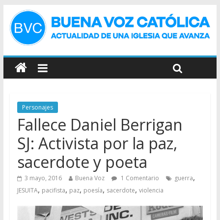
Personajes
Fallece Daniel Berrigan
SJ: Activista por la paz,
sacerdote y poeta
,
3 mayo, 2016
Buena Voz
1 Comentario
guerra
,
,
,
,
,
JESUITA
pacifista
paz
poesía
sacerdote
violencia