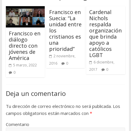
Francisco en
Cardenal
Suecia: “La
Nichols
unidad entre
respalda
los
organización
Francisco en
cristianos es
que brinda
diálogo
una
apoyo a
directo con
prioridad”
católicos
jóvenes de
LGBT
2 noviembre,
América
6 diciembre,
2016
0
5 marzo, 2022
2017
0
0
Deja un comentario
Tu dirección de correo electrónico no será publicada.
Los
campos obligatorios están marcados con
*
Comentario