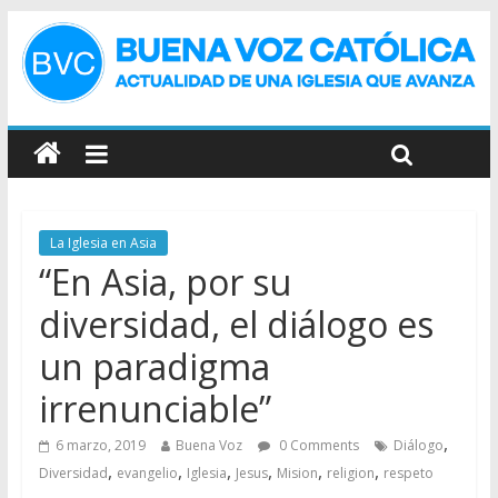
La Iglesia en Asia
“En Asia, por su
diversidad, el diálogo es
un paradigma
irrenunciable”
,
6 marzo, 2019
Buena Voz
0 Comments
Diálogo
,
,
,
,
,
,
Diversidad
evangelio
Iglesia
Jesus
Mision
religion
respeto