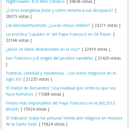
Nightcrawler, El X-Men Católico
[ 34636 vistas ]
¿Cómo evangeliza Jesús y cómo enseña a sus discípulos?
[
28315 vistas ]
Las bienaventuranzas: ¿Lucas versus Mateo?
[ 23211 vistas ]
La encíclica “Laudato si” del Papa Francisco en 50 frases
[
23166 vistas ]
¿Jesús se sintió abandonado en la cruz?
[ 22419 vistas ]
San Francisco y el origen del pesebre navideño
[ 21429 vistas
]
Pobreza, castidad y obediencia… Los votos religiosos en el
siglo XXI
[ 21235 vistas ]
‘El Dador de Recuerdos’: Una realidad que omite lo que nos
hace humanos
[ 17268 vistas ]
Frases más importantes del Papa Francisco en la JMJ 2013
(Brasil)
[ 15924 vistas ]
‘El Vaticano: todas las pinturas’ revela arte religioso en museos
de la Santa Sede
[ 15824 vistas ]