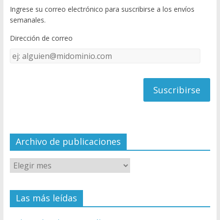
Ingrese su correo electrónico para suscribirse a los envíos
o
u
semanales.
o
b
Dirección de correo
k
e
Dirección
C
de
h
correo
a
n
n
el
Archivo de publicaciones
Las más leídas