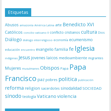
Etiquetas
Benedicto XVI
Abusos
arte
amazonía
América Latina
cultura
Católicos
conflicto
cristianos
Dios
concilio vaticano II
Diálogo
ecumenismo
economía
diálogo interreligioso
Iglesia
fe
evangelio
familia
educación
encuentro
Jesus
laicos
jovenes
medioambiente
migrantes
indígenas
Papa
Obispos
Mujeres
Papa
musulmanes
Francisco
politica
paz
pobres
publicación
reforma
religion
sinodalidad
sacerdotes
SOCIEDAD
sínodo
Vaticano
violencia
teología