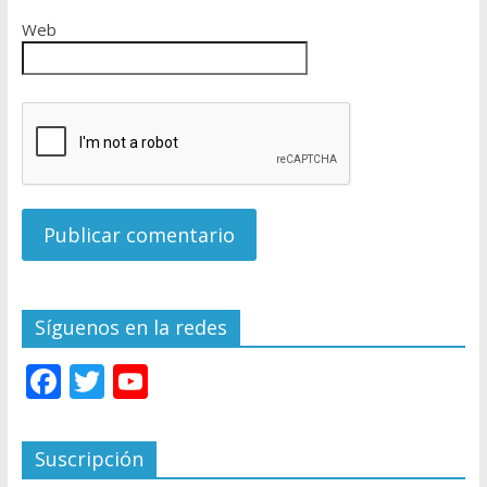
Web
Síguenos en la redes
F
T
Y
ac
w
o
e
itt
u
Suscripción
b
er
T