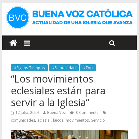
#Signos-Tiempos
#Sinodalidad
#Top
“Los movimientos
eclesiales están para
servir a la Iglesia”
12 julio, 2024
Buena Voz
0 Comments
,
,
,
,
comunidades
eclesial
laicos
movimientos
Servicio