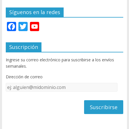
Síguenos en la redes
F
T
Y
ac
w
o
e
itt
u
Suscripción
b
er
T
Ingrese su correo electrónico para suscribirse a los envíos
o
u
semanales.
o
b
Dirección de correo
k
e
Dirección
C
de
h
correo
a
n
n