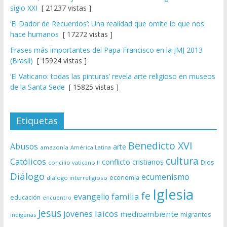
siglo XXI
[ 21237 vistas ]
‘El Dador de Recuerdos’: Una realidad que omite lo que nos
hace humanos
[ 17272 vistas ]
Frases más importantes del Papa Francisco en la JMJ 2013
(Brasil)
[ 15924 vistas ]
‘El Vaticano: todas las pinturas’ revela arte religioso en museos
de la Santa Sede
[ 15825 vistas ]
Etiquetas
Benedicto XVI
Abusos
arte
amazonía
América Latina
cultura
Católicos
conflicto
cristianos
Dios
concilio vaticano II
Diálogo
ecumenismo
economía
diálogo interreligioso
Iglesia
fe
evangelio
familia
educación
encuentro
Jesus
laicos
jovenes
medioambiente
migrantes
indígenas