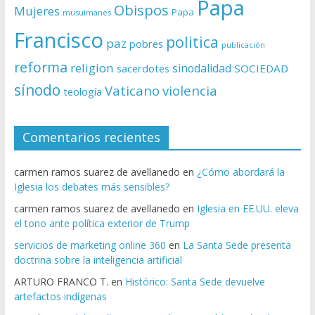
Papa
Obispos
Mujeres
Papa
musulmanes
Francisco
politica
paz
pobres
publicación
reforma
religion
sinodalidad
sacerdotes
SOCIEDAD
sínodo
Vaticano
violencia
teología
Comentarios recientes
carmen ramos suarez de avellanedo
en
¿Cómo abordará la
Iglesia los debates más sensibles?
carmen ramos suarez de avellanedo
en
Iglesia en EE.UU. eleva
el tono ante política exterior de Trump
servicios de marketing online 360
en
La Santa Sede presenta
doctrina sobre la inteligencia artificial
ARTURO FRANCO T.
en
Histórico: Santa Sede devuelve
artefactos indígenas