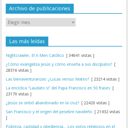
el
Archivo de publicaciones
Las más leídas
Nightcrawler, El X-Men Católico
[ 34641 vistas ]
¿Cómo evangeliza Jesús y cómo enseña a sus discípulos?
[
28316 vistas ]
Las bienaventuranzas: ¿Lucas versus Mateo?
[ 23214 vistas ]
La encíclica “Laudato si” del Papa Francisco en 50 frases
[
23170 vistas ]
¿Jesús se sintió abandonado en la cruz?
[ 22420 vistas ]
San Francisco y el origen del pesebre navideño
[ 21432 vistas
]
Pobreza, castidad y obediencia… Los votos religiosos en el