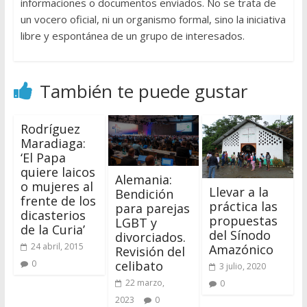
informaciones o documentos enviados. No se trata de
un vocero oficial, ni un organismo formal, sino la iniciativa
libre y espontánea de un grupo de interesados.
También te puede gustar
Rodríguez
Maradiaga:
‘El Papa
quiere laicos
Alemania:
o mujeres al
Llevar a la
Bendición
frente de los
práctica las
para parejas
dicasterios
propuestas
LGBT y
de la Curia’
del Sínodo
divorciados.
24 abril, 2015
Amazónico
Revisión del
celibato
0
3 julio, 2020
22 marzo,
0
2023
0