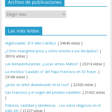
el
Archivo de publicaciones
Las más leídas
Nightcrawler, El X-Men Católico
[ 34640 vistas ]
¿Cómo evangeliza Jesús y cómo enseña a sus discípulos?
[
28316 vistas ]
Las bienaventuranzas: ¿Lucas versus Mateo?
[ 23214 vistas ]
La encíclica “Laudato si” del Papa Francisco en 50 frases
[
23168 vistas ]
¿Jesús se sintió abandonado en la cruz?
[ 22420 vistas ]
San Francisco y el origen del pesebre navideño
[ 21432 vistas
]
Pobreza, castidad y obediencia… Los votos religiosos en el
siglo XXI
[ 21237 vistas ]