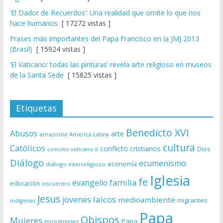
‘El Dador de Recuerdos’: Una realidad que omite lo que nos
hace humanos
[ 17272 vistas ]
Frases más importantes del Papa Francisco en la JMJ 2013
(Brasil)
[ 15924 vistas ]
‘El Vaticano: todas las pinturas’ revela arte religioso en museos
de la Santa Sede
[ 15825 vistas ]
Etiquetas
Benedicto XVI
Abusos
arte
amazonía
América Latina
cultura
Católicos
conflicto
cristianos
Dios
concilio vaticano II
Diálogo
ecumenismo
economía
diálogo interreligioso
Iglesia
fe
evangelio
familia
educación
encuentro
Jesus
laicos
jovenes
medioambiente
migrantes
indígenas
Papa
Obispos
Mujeres
Papa
musulmanes