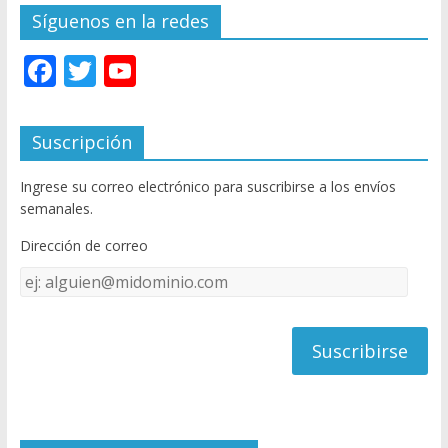
Síguenos en la redes
F
T
Y
ac
w
o
e
itt
u
Suscripción
b
er
T
Ingrese su correo electrónico para suscribirse a los envíos
o
u
semanales.
o
b
Dirección de correo
k
e
Dirección
C
de
h
correo
a
n
n