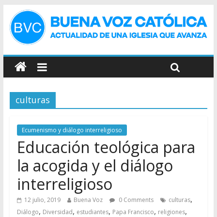
culturas
Ecumenismo y diálogo interreligioso
Educación teológica para
la acogida y el diálogo
interreligioso
,
12 julio, 2019
Buena Voz
0 Comments
culturas
,
,
,
,
,
Diálogo
Diversidad
estudiantes
Papa Francisco
religiones