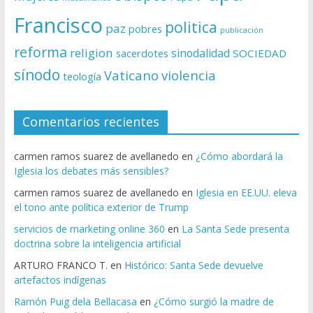
Francisco
politica
paz
pobres
publicación
reforma
religion
sinodalidad
sacerdotes
SOCIEDAD
sínodo
Vaticano
violencia
teología
Comentarios recientes
carmen ramos suarez de avellanedo
en
¿Cómo abordará la
Iglesia los debates más sensibles?
carmen ramos suarez de avellanedo
en
Iglesia en EE.UU. eleva
el tono ante política exterior de Trump
servicios de marketing online 360
en
La Santa Sede presenta
doctrina sobre la inteligencia artificial
ARTURO FRANCO T.
en
Histórico: Santa Sede devuelve
artefactos indígenas
Ramón Puig dela Bellacasa
en
¿Cómo surgió la madre de