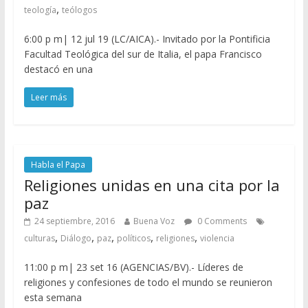
,
teología
teólogos
6:00 p m| 12 jul 19 (LC/AICA).- Invitado por la Pontificia
Facultad Teológica del sur de Italia, el papa Francisco
destacó en una
Leer más
Habla el Papa
Religiones unidas en una cita por la
paz
24 septiembre, 2016
Buena Voz
0 Comments
,
,
,
,
,
culturas
Diálogo
paz
políticos
religiones
violencia
11:00 p m| 23 set 16 (AGENCIAS/BV).- Líderes de
religiones y confesiones de todo el mundo se reunieron
esta semana