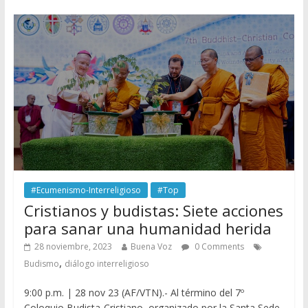
#Ecumenismo-Interreligioso
#Top
Cristianos y budistas: Siete acciones
para sanar una humanidad herida
28 noviembre, 2023
Buena Voz
0 Comments
,
Budismo
diálogo interreligioso
9:00 p.m. | 28 nov 23 (AF/VTN).- Al término del 7º
Coloquio Budista-Cristiano, organizado por la Santa Sede