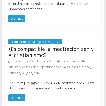
mental hacernos más atentos, altruistas y serenos?
¿Podemos aprender a
Leer más
Ecumenismo y diálogo interreligioso
¿Es compatible la meditación zen y
el cristianismo?
25 agosto, 2017
Buena Voz
0 Comments
,
,
,
,
Budismo
cristianismo
ejercicios espirituales
espiritualidad
,
,
reflexión
religion
zen
11:00 a m| 25 ago 17 (VN/LO).- Al contrario que el islam,
el budismo se presenta ante el público en un
Leer más