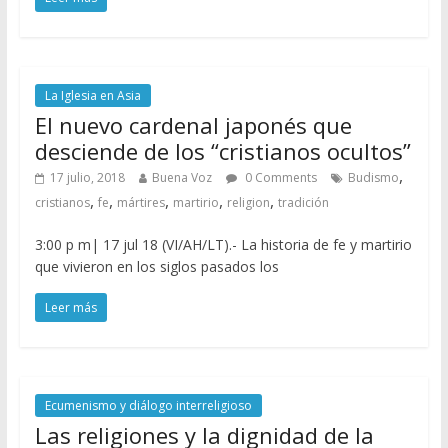
La Iglesia en Asia
El nuevo cardenal japonés que
desciende de los “cristianos ocultos”
,
17 julio, 2018
Buena Voz
0 Comments
Budismo
,
,
,
,
,
cristianos
fe
mártires
martirio
religion
tradición
3:00 p m| 17 jul 18 (VI/AH/LT).- La historia de fe y martirio
que vivieron en los siglos pasados los
Leer más
Ecumenismo y diálogo interreligioso
Las religiones y la dignidad de la