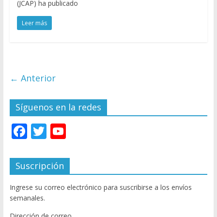
(JCAP) ha publicado
Leer más
← Anterior
Síguenos en la redes
F
T
Y
ac
w
o
e
itt
u
Suscripción
b
er
T
Ingrese su correo electrónico para suscribirse a los envíos
o
u
semanales.
o
b
Dirección de correo