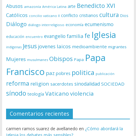
Benedicto XVI
Abusos
arte
amazonía
América Latina
cultura
Católicos
conflicto
cristianos
Dios
concilio vaticano II
Diálogo
ecumenismo
economía
diálogo interreligioso
Iglesia
fe
evangelio
familia
educación
encuentro
Jesus
laicos
jovenes
medioambiente
migrantes
indígenas
Papa
Obispos
Mujeres
Papa
musulmanes
Francisco
politica
paz
pobres
publicación
reforma
religion
sinodalidad
sacerdotes
SOCIEDAD
sínodo
Vaticano
violencia
teología
Comentarios recientes
carmen ramos suarez de avellanedo
en
¿Cómo abordará la
Iglesia los debates más sensibles?