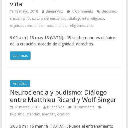
vida
,
18 mayo, 2018
Buena Voz
0 Comments
Budismo
,
,
,
cristianismo
cultura del encuentro
diálogo interreligioso
,
,
,
,
dignidad
encuentro
musulmanes
religiones
vida
9:00 a m| 18 may 18 (VATN).- “El ser humano es el ápice
de la creación, dotado de dignidad, derechos
Leer más
Artículos
Neurociencia y budismo: Diálogo
entre Matthieu Ricard y Wolf Singer
16 marzo, 2018
Buena Voz
0 Comments
,
,
,
Budismo
ciencias
meditar
oracion
3:00 p m| 16 mar 18 (TA/FA).- ¿Puede el entrenamiento