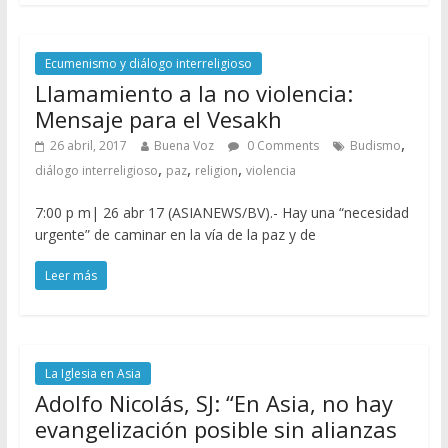
Ecumenismo y diálogo interreligioso
Llamamiento a la no violencia:
Mensaje para el Vesakh
,
26 abril, 2017
Buena Voz
0 Comments
Budismo
,
,
,
diálogo interreligioso
paz
religion
violencia
7:00 p m| 26 abr 17 (ASIANEWS/BV).- Hay una “necesidad
urgente” de caminar en la vía de la paz y de
Leer más
La Iglesia en Asia
Adolfo Nicolás, SJ: “En Asia, no hay
evangelización posible sin alianzas