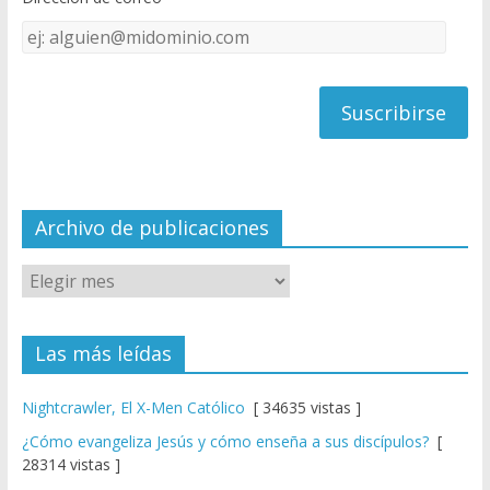
k
e
Dirección
C
de
h
correo
a
n
n
el
Archivo de publicaciones
Las más leídas
Nightcrawler, El X-Men Católico
[ 34635 vistas ]
¿Cómo evangeliza Jesús y cómo enseña a sus discípulos?
[
28314 vistas ]