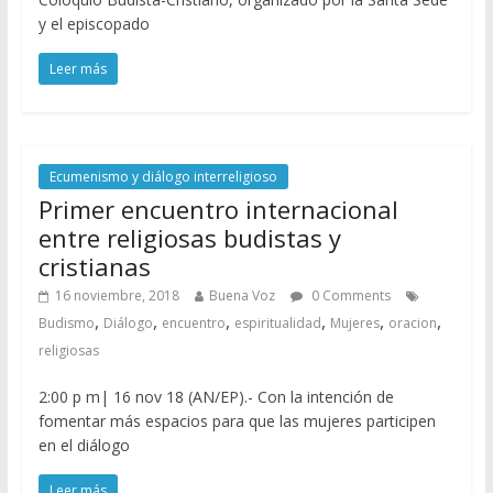
y el episcopado
Leer más
Ecumenismo y diálogo interreligioso
Primer encuentro internacional
entre religiosas budistas y
cristianas
16 noviembre, 2018
Buena Voz
0 Comments
,
,
,
,
,
,
Budismo
Diálogo
encuentro
espiritualidad
Mujeres
oracion
religiosas
2:00 p m| 16 nov 18 (AN/EP).- Con la intención de
fomentar más espacios para que las mujeres participen
en el diálogo
Leer más