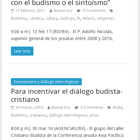
con el budismo o el sintoísmo”
15 febrero, 2017
Buena Voz
0 Comments
,
,
,
,
,
,
Budismo
catolica
cultura
Diálogo
fe
Mision
religiones
9:00 a m| 15 feb 17 (RD/BV).- El P. Adolfo Nicolás,
superior general de los jesuitas entre 2008 y 2016,
Leer más
Ecumenismo y diálogo interreligioso
Para incentivar el diálogo budista-
cristiano
,
30 marzo, 2016
Buena Voz
0 Comments
Buda
,
,
,
Budismo
cristianos
diálogo interreligioso
Jesus
8:00 p m| 30 mar 16 (AGENCIAS/BV).- El grupo del taller
Cristiano-Budista de la Conferencia Jesuita Asia Pacífico