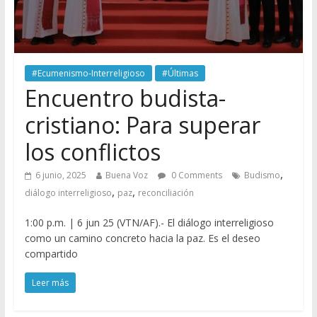
#Ecumenismo-Interreligioso
#Últimas
Encuentro budista-
cristiano: Para superar
los conflictos
,
6 junio, 2025
Buena Voz
0 Comments
Budismo
,
,
diálogo interreligioso
paz
reconciliación
1:00 p.m. | 6 jun 25 (VTN/AF).- El diálogo interreligioso
como un camino concreto hacia la paz. Es el deseo
compartido
Leer más