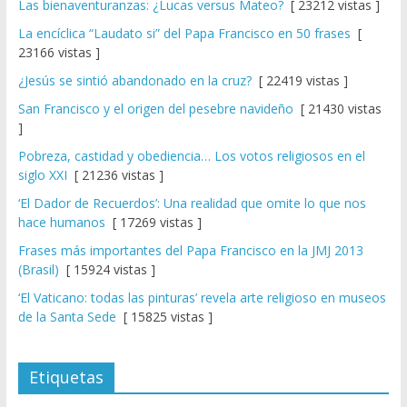
Las bienaventuranzas: ¿Lucas versus Mateo?
[ 23212 vistas ]
La encíclica “Laudato si” del Papa Francisco en 50 frases
[
23166 vistas ]
¿Jesús se sintió abandonado en la cruz?
[ 22419 vistas ]
San Francisco y el origen del pesebre navideño
[ 21430 vistas
]
Pobreza, castidad y obediencia… Los votos religiosos en el
siglo XXI
[ 21236 vistas ]
‘El Dador de Recuerdos’: Una realidad que omite lo que nos
hace humanos
[ 17269 vistas ]
Frases más importantes del Papa Francisco en la JMJ 2013
(Brasil)
[ 15924 vistas ]
‘El Vaticano: todas las pinturas’ revela arte religioso en museos
de la Santa Sede
[ 15825 vistas ]
Etiquetas