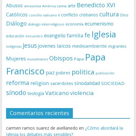
Benedicto XVI
Abusos
arte
amazonía
América Latina
cultura
Católicos
conflicto
cristianos
Dios
concilio vaticano II
Diálogo
ecumenismo
economía
diálogo interreligioso
Iglesia
fe
evangelio
familia
educación
encuentro
Jesus
laicos
jovenes
medioambiente
migrantes
indígenas
Papa
Obispos
Mujeres
Papa
musulmanes
Francisco
politica
paz
pobres
publicación
reforma
religion
sinodalidad
sacerdotes
SOCIEDAD
sínodo
Vaticano
violencia
teología
Comentarios recientes
carmen ramos suarez de avellanedo
en
¿Cómo abordará la
Iglesia los debates más sensibles?