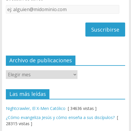
k
e
Dirección
C
de
h
correo
a
n
n
el
Archivo de publicaciones
Las más leídas
Nightcrawler, El X-Men Católico
[ 34636 vistas ]
¿Cómo evangeliza Jesús y cómo enseña a sus discípulos?
[
28315 vistas ]