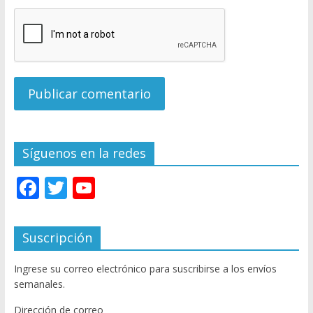
Síguenos en la redes
F
T
Y
ac
w
o
e
itt
u
Suscripción
b
er
T
Ingrese su correo electrónico para suscribirse a los envíos
o
u
semanales.
o
b
Dirección de correo