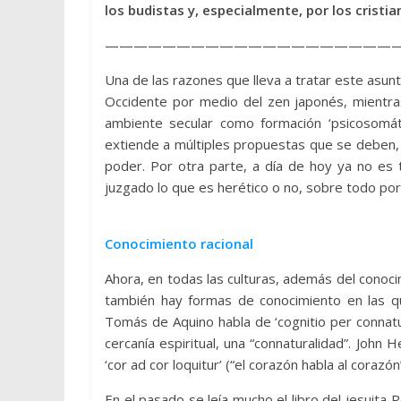
los budistas y, especialmente, por los cristia
————————————————————
Una de las razones que lleva a tratar este asunto
Occidente por medio del zen japonés, mientra
ambiente secular como formación ‘psicosomát
extiende a múltiples propuestas que se deben, 
poder. Por otra parte, a día de hoy ya no es t
juzgado lo que es herético o no, sobre todo porqu
Conocimiento racional
Ahora, en todas las culturas, además del conoci
también hay formas de conocimiento en las qu
Tomás de Aquino habla de ‘cognitio per connatur
cercanía espiritual, una “connaturalidad”. Joh
‘cor ad cor loquitur’ (“el corazón habla al corazón”
En el pasado se leía mucho el libro del jesuita 