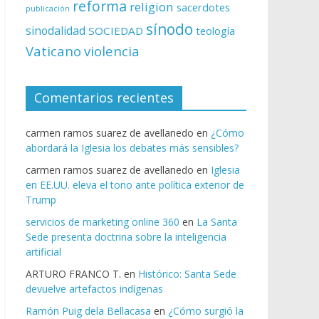
reforma
religion
sacerdotes
publicación
sínodo
sinodalidad
SOCIEDAD
teología
Vaticano
violencia
Comentarios recientes
carmen ramos suarez de avellanedo
en
¿Cómo
abordará la Iglesia los debates más sensibles?
carmen ramos suarez de avellanedo
en
Iglesia
en EE.UU. eleva el tono ante política exterior de
Trump
servicios de marketing online 360
en
La Santa
Sede presenta doctrina sobre la inteligencia
artificial
ARTURO FRANCO T.
en
Histórico: Santa Sede
devuelve artefactos indígenas
Ramón Puig dela Bellacasa
en
¿Cómo surgió la