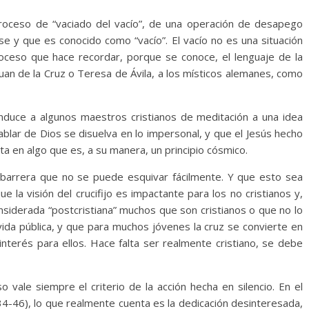
roceso de “vaciado del vacío”, de una operación de desapego
se y que es conocido como “vacío”. El vacío no es una situación
oceso que hace recordar, porque se conoce, el lenguaje de la
 Juan de la Cruz o Teresa de Ávila, a los místicos alemanes, como
conduce a algunos maestros cristianos de meditación a una idea
blar de Dios se disuelva en lo impersonal, y que el Jesús hecho
a en algo que es, a su manera, un principio cósmico.
 barrera que no se puede esquivar fácilmente. Y que esto sea
e la visión del crucifijo es impactante para los no cristianos y,
nsiderada “postcristiana” muchos que son cristianos o que no lo
 vida pública, y que para muchos jóvenes la cruz se convierte en
interés para ellos. Hace falta ser realmente cristiano, se debe
o vale siempre el criterio de la acción hecha en silencio. En el
 34-46), lo que realmente cuenta es la dedicación desinteresada,