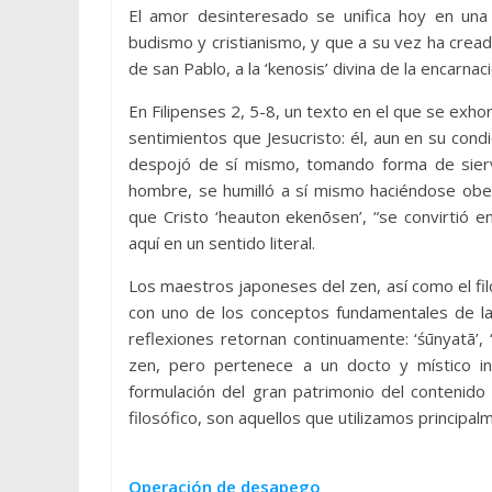
El amor desinteresado se unifica hoy en una 
budismo y cristianismo, y que a su vez ha cread
de san Pablo, a la ‘kenosis’ divina de la encarnac
En Filipenses 2, 5-8, un texto en el que se exho
sentimientos que Jesucristo: él, aun en su condi
despojó de sí mismo, tomando forma de sier
hombre, se humilló a sí mismo haciéndose obed
que Cristo ‘heauton ekenōsen’, “se convirtió e
aquí en un sentido literal.
Los maestros japoneses del zen, así como el filó
con uno de los conceptos fundamentales de la 
reflexiones retornan continuamente: ‘śūnyatā’,
zen, pero pertenece a un docto y místico in
formulación del gran patrimonio del contenido
filosófico, son aquellos que utilizamos principalm
Operación de desapego