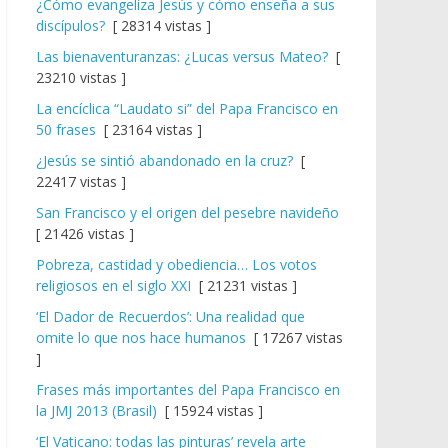
¿Cómo evangeliza Jesús y cómo enseña a sus
discípulos?
[ 28314 vistas ]
Las bienaventuranzas: ¿Lucas versus Mateo?
[
23210 vistas ]
La encíclica “Laudato si” del Papa Francisco en
50 frases
[ 23164 vistas ]
¿Jesús se sintió abandonado en la cruz?
[
22417 vistas ]
San Francisco y el origen del pesebre navideño
[ 21426 vistas ]
Pobreza, castidad y obediencia… Los votos
religiosos en el siglo XXI
[ 21231 vistas ]
‘El Dador de Recuerdos’: Una realidad que
omite lo que nos hace humanos
[ 17267 vistas
]
Frases más importantes del Papa Francisco en
la JMJ 2013 (Brasil)
[ 15924 vistas ]
‘El Vaticano: todas las pinturas’ revela arte