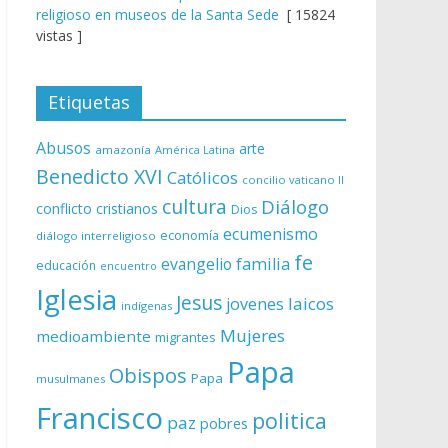
religioso en museos de la Santa Sede
[ 15824
vistas ]
Etiquetas
Abusos
arte
amazonía
América Latina
Benedicto XVI
Católicos
concilio vaticano II
cultura
Diálogo
conflicto
cristianos
Dios
ecumenismo
economía
diálogo interreligioso
fe
evangelio
familia
educación
encuentro
Iglesia
Jesus
laicos
jovenes
indígenas
Mujeres
medioambiente
migrantes
Papa
Obispos
Papa
musulmanes
Francisco
politica
paz
pobres