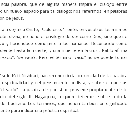
sola palabra, que de alguna manera inspira el diálogo entre
o un nuevo espacio para tal diálogo: nos referimos, en palabras
ión de Jesús.
rta a seguir a Cristo, Pablo dice: “Tenéis en vosotros los mismos
ción divina, no tiene el privilegio de ser como Dios, sino que se
vo y haciéndose semejante a los humanos. Reconocido como
iente hasta la muerte, y una muerte en la cruz”. Pablo afirma
n vacío”, “se vació”. Pero el término “vacío” no se puede tomar
sofo Keiji Nishitani, han reconocido la proximidad de tal palabra
espiritualidad y del pensamiento budista, y sobre el que sus
 “el vacío”. La palabra de por sí no proviene propiamente de lo
dio del siglo II. Nāgārjuna, a quien debemos sobre todo la
 del budismo. Los términos, que tienen también un significado
ente para indicar una práctica espiritual.