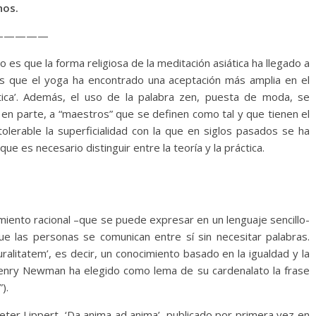
nos.
—————
 es que la forma religiosa de la meditación asiática ha llegado a
s que el yoga ha encontrado una aceptación más amplia en el
ica’. Además, el uso de la palabra zen, puesta de moda, se
en parte, a “maestros” que se definen como tal y que tienen el
olerable la superficialidad con la que en siglos pasados se ha
e es necesario distinguir entre la teoría y la práctica.
miento racional –que se puede expresar en un lenguaje sencillo-
e las personas se comunican entre sí sin necesitar palabras.
alitatem’, es decir, un conocimiento basado en la igualdad y la
n Henry Newman ha elegido como lema de su cardenalato la frase
).
Peter Lippert, ‘Da anima ad anima’, publicado por primera vez en