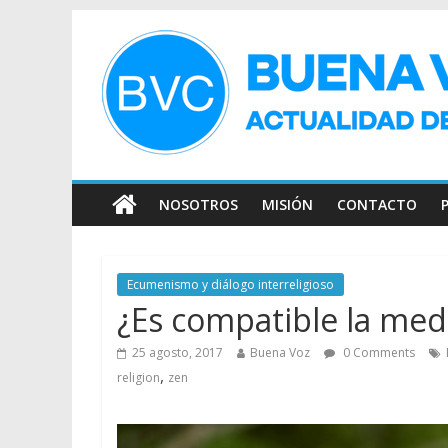
NOSOTROS
MISIÓN
CONTACTO
Ecumenismo y diálogo interreligioso
¿Es compatible la medi
25 agosto, 2017
Buena Voz
0 Comments
,
religion
zen