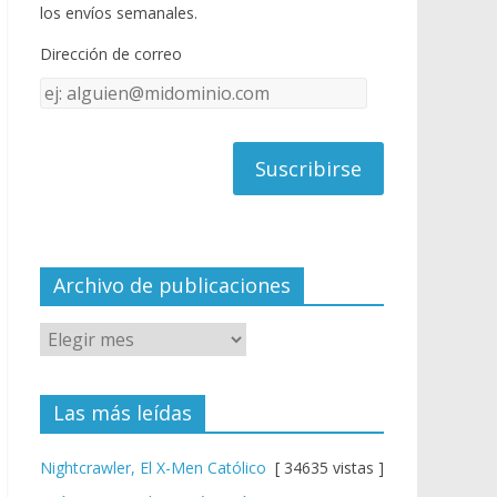
o
u
los envíos semanales.
o
b
Dirección de correo
k
e
Dirección
C
de
h
correo
a
n
n
el
Archivo de publicaciones
Las más leídas
Nightcrawler, El X-Men Católico
[ 34635 vistas ]