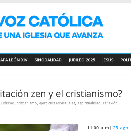
PAPA LEÓN XIV
SINODALIDAD
JUBILEO 2025
JESÚS
POLÍ
tación zen y el cristianismo?
,
,
,
,
,
Budismo
cristianismo
ejercicios espirituales
espiritualidad
reflexión
11:00 a m|
25 ago