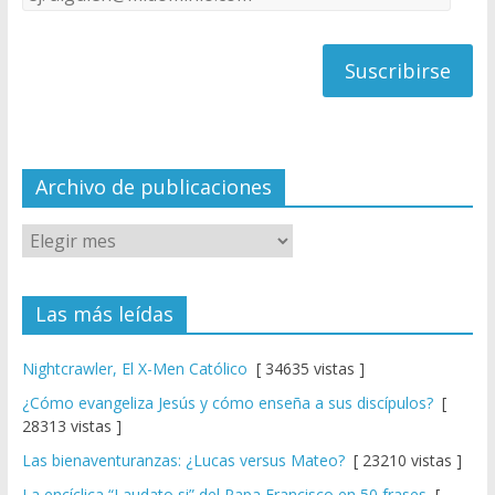
C
de
h
correo
a
n
n
el
Archivo de publicaciones
Las más leídas
Nightcrawler, El X-Men Católico
[ 34635 vistas ]
¿Cómo evangeliza Jesús y cómo enseña a sus discípulos?
[
28313 vistas ]
Las bienaventuranzas: ¿Lucas versus Mateo?
[ 23210 vistas ]
La encíclica “Laudato si” del Papa Francisco en 50 frases
[