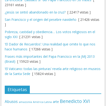
23161 vistas ]
¿Jesús se sintió abandonado en la cruz?
[ 22417 vistas ]
San Francisco y el origen del pesebre navideño
[ 21426 vistas
]
Pobreza, castidad y obediencia… Los votos religiosos en el
siglo XXI
[ 21231 vistas ]
‘El Dador de Recuerdos’: Una realidad que omite lo que nos
hace humanos
[ 17266 vistas ]
Frases más importantes del Papa Francisco en la JMJ 2013
(Brasil)
[ 15923 vistas ]
‘El Vaticano: todas las pinturas’ revela arte religioso en museos
de la Santa Sede
[ 15824 vistas ]
Etiquetas
Benedicto XVI
Abusos
arte
amazonía
América Latina