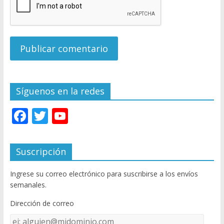
Síguenos en la redes
F
T
Y
ac
w
o
e
itt
u
Suscripción
b
er
T
Ingrese su correo electrónico para suscribirse a los envíos
o
u
semanales.
o
b
Dirección de correo
k
e
Dirección