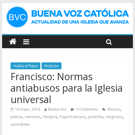
Habla el Papa
Noticias
Francisco: Normas
antiabusos para la Iglesia
universal
,
10 mayo, 2019
Buena Voz
0 Comments
Abusos
,
,
,
,
,
,
Justicia
menores
Obispos
Papa Francisco
pedofilia
religiosos
sacerdotes