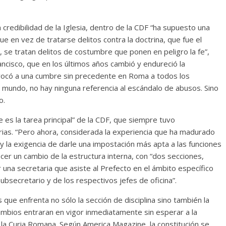
redibilidad de la Iglesia, dentro de la CDF “ha supuesto una
ue en vez de tratarse delitos contra la doctrina, que fue el
, se tratan delitos de costumbre que ponen en peligro la fe”,
ancisco, que en los últimos años cambió y endureció la
onvocó a una cumbre sin precedente en Roma a todos los
 mundo, no hay ninguna referencia al escándalo de abusos. Sino
o.
e es la tarea principal” de la CDF, que siempre tuvo
rias. “Pero ahora, considerada la experiencia que ha madurado
 la exigencia de darle una impostación más apta a las funciones
cer un cambio de la estructura interna, con “dos secciones,
r una secretaria que asiste al Prefecto en el ámbito específico
ubsecretario y de los respectivos jefes de oficina”.
que enfrenta no sólo la sección de disciplina sino también la
ambios entraran en vigor inmediatamente sin esperar a la
e la Curia Romana. Según America Magazine, la constitución se