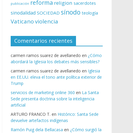
reforma
religion
sacerdotes
publicación
sínodo
sinodalidad
SOCIEDAD
teología
Vaticano
violencia
Comentarios recientes
carmen ramos suarez de avellanedo
en
¿Cómo
abordará la Iglesia los debates más sensibles?
carmen ramos suarez de avellanedo
en
Iglesia
en EE.UU. eleva el tono ante política exterior de
Trump
servicios de marketing online 360
en
La Santa
Sede presenta doctrina sobre la inteligencia
artificial
ARTURO FRANCO T.
en
Histórico: Santa Sede
devuelve artefactos indígenas
Ramón Puig dela Bellacasa
en
¿Cómo surgió la