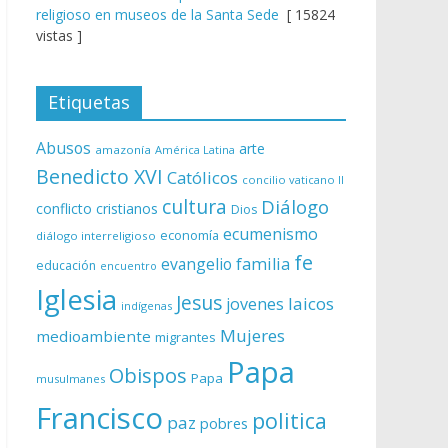
religioso en museos de la Santa Sede
[ 15824
vistas ]
Etiquetas
Abusos
arte
amazonía
América Latina
Benedicto XVI
Católicos
concilio vaticano II
cultura
Diálogo
conflicto
cristianos
Dios
ecumenismo
economía
diálogo interreligioso
fe
evangelio
familia
educación
encuentro
Iglesia
Jesus
laicos
jovenes
indígenas
Mujeres
medioambiente
migrantes
Papa
Obispos
Papa
musulmanes
Francisco
politica
paz
pobres