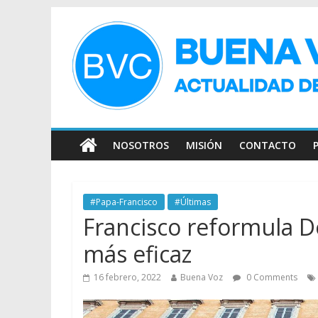
NOSOTROS
MISIÓN
CONTACTO
#Papa-Francisco
#Últimas
Francisco reformula Do
más eficaz
16 febrero, 2022
Buena Voz
0 Comments