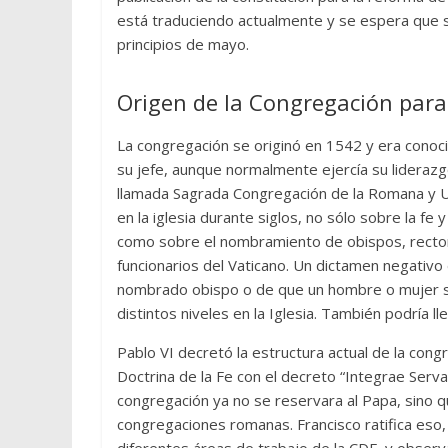
está traduciendo actualmente y se espera que
principios de mayo.
Origen de la Congregación para 
La congregación se originó en 1542 y era conoc
su jefe, aunque normalmente ejercía su liderazg
llamada Sagrada Congregación de la Romana y Uni
en la iglesia durante siglos, no sólo sobre la fe 
como sobre el nombramiento de obispos, rectore
funcionarios del Vaticano. Un dictamen negativo 
nombrado obispo o de que un hombre o mujer s
distintos niveles en la Iglesia. También podría ll
Pablo VI decretó la estructura actual de la con
Doctrina de la Fe con el decreto “Integrae Serv
congregación ya no se reservara al Papa, sino 
congregaciones romanas. Francisco ratifica eso,
diferentes áreas de trabajo de la CDF, y obser