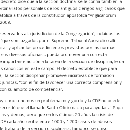
 decreto dice que a la sección doctrinal se le confía también la
 ordinariatos personales de los antiguos clérigos anglicanos que
atólica a través de la constitución apostólica “Anglicanorum
 2009.
reservados a la jurisdicción de la Congregación”, incluidos los
 “que son juzgados por el Supremo Tribunal Apostólico allí
arar y aplicar los procedimientos previstos por las normas
e sus diversas oficinas… pueda promover una correcta
 importante adición a la tarea de la sección de disciplina, le da
dos canónicos en este campo. El decreto establece que para
a, “la sección disciplinar promueve iniciativas de formación
 juristas, “con el fin de favorecer una correcta comprensión y
 con su ámbito de competencia”.
uy claro: tenemos un problema muy gordo y la CDF no puede
recordó que el llamado Santo Oficio nació para ayudar al Papa
rejías y demás, pero que en los últimos 20 años la crisis de
 CDF cada año recibe entre 1000 y 1200 casos de abusos
 trabajo de la sección disciplinaria, tampoco se quiso