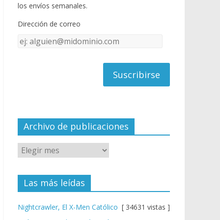
o
u
los envíos semanales.
o
b
Dirección de correo
k
e
Dirección
C
de
h
correo
a
n
n
el
Archivo de publicaciones
Las más leídas
Nightcrawler, El X-Men Católico
[ 34631 vistas ]