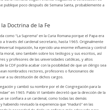
 se publique poco después de Semana Santa, probablemente a
la Doctrina de la Fe
ida como “La Suprema” en la Curia Romana porque el Papa era
o a través del cardenal secretario, hasta 1965. Originalmente
versal Inquisición, ha ejercido una enorme influencia y control
y la moral, sino también sobre los teólogos y sus escritos, así
s y profesores de las universidades católicas, y altos
de la CDF podría acabar con la posibilidad de que un clérigo sea
ean nombrados rectores, profesores o funcionarios de
evar a su destitución de dichos cargos.
gregación y cambió su nombre por el de Congregación para la
andae” en 1965. Pablo VI también decretó que la dirección de la
que se confiara a un cardenal, como todas las demás
 y habiendo revisado la experiencia que “maduró” en las
vando la necesidad de darle un enfoque más adecuado para