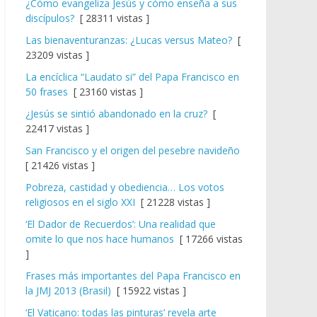
¿Cómo evangeliza Jesús y cómo enseña a sus
discípulos?
[ 28311 vistas ]
Las bienaventuranzas: ¿Lucas versus Mateo?
[
23209 vistas ]
La encíclica “Laudato si” del Papa Francisco en
50 frases
[ 23160 vistas ]
¿Jesús se sintió abandonado en la cruz?
[
22417 vistas ]
San Francisco y el origen del pesebre navideño
[ 21426 vistas ]
Pobreza, castidad y obediencia… Los votos
religiosos en el siglo XXI
[ 21228 vistas ]
‘El Dador de Recuerdos’: Una realidad que
omite lo que nos hace humanos
[ 17266 vistas
]
Frases más importantes del Papa Francisco en
la JMJ 2013 (Brasil)
[ 15922 vistas ]
‘El Vaticano: todas las pinturas’ revela arte