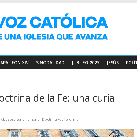
PAPA LEÓN XIV
SINODALIDAD
JUBILEO 2025
JESÚS
POLÍ
ctrina de la Fe: una curia
,
,
,
Abusos
curia romana
Doctrina Fe
reforma