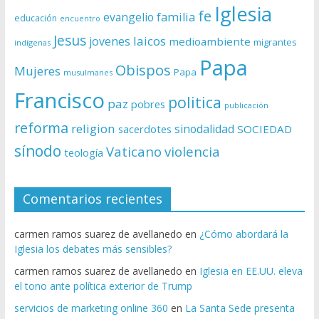
Iglesia
fe
evangelio
familia
educación
encuentro
Jesus
laicos
jovenes
medioambiente
migrantes
indígenas
Papa
Obispos
Mujeres
Papa
musulmanes
Francisco
politica
paz
pobres
publicación
reforma
religion
sinodalidad
sacerdotes
SOCIEDAD
sínodo
Vaticano
violencia
teología
Comentarios recientes
carmen ramos suarez de avellanedo
en
¿Cómo abordará la
Iglesia los debates más sensibles?
carmen ramos suarez de avellanedo
en
Iglesia en EE.UU. eleva
el tono ante política exterior de Trump
servicios de marketing online 360
en
La Santa Sede presenta