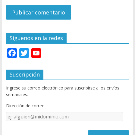
Síguenos en la redes
F
T
Y
ac
w
o
e
itt
u
Suscripción
b
er
T
Ingrese su correo electrónico para suscribirse a los envíos
o
u
semanales.
o
b
Dirección de correo
k
e
Dirección
C
de
h
correo