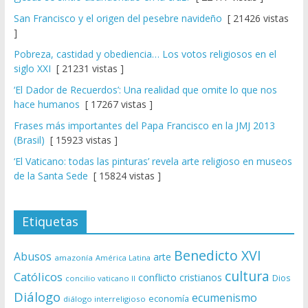
San Francisco y el origen del pesebre navideño
[ 21426 vistas
]
Pobreza, castidad y obediencia… Los votos religiosos en el
siglo XXI
[ 21231 vistas ]
‘El Dador de Recuerdos’: Una realidad que omite lo que nos
hace humanos
[ 17267 vistas ]
Frases más importantes del Papa Francisco en la JMJ 2013
(Brasil)
[ 15923 vistas ]
‘El Vaticano: todas las pinturas’ revela arte religioso en museos
de la Santa Sede
[ 15824 vistas ]
Etiquetas
Benedicto XVI
Abusos
arte
amazonía
América Latina
cultura
Católicos
conflicto
cristianos
Dios
concilio vaticano II
Diálogo
ecumenismo
economía
diálogo interreligioso