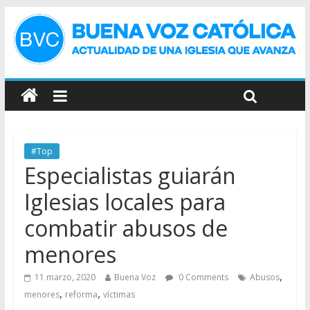
#Top
Especialistas guiarán
Iglesias locales para
combatir abusos de
menores
,
11 marzo, 2020
Buena Voz
0 Comments
Abusos
,
,
menores
reforma
víctimas