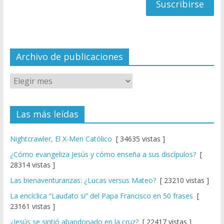
a
n
n
el
Archivo de publicaciones
Las más leídas
Nightcrawler, El X-Men Católico
[ 34635 vistas ]
¿Cómo evangeliza Jesús y cómo enseña a sus discípulos?
[
28314 vistas ]
Las bienaventuranzas: ¿Lucas versus Mateo?
[ 23210 vistas ]
La encíclica “Laudato si” del Papa Francisco en 50 frases
[
23161 vistas ]
¿Jesús se sintió abandonado en la cruz?
[ 22417 vistas ]