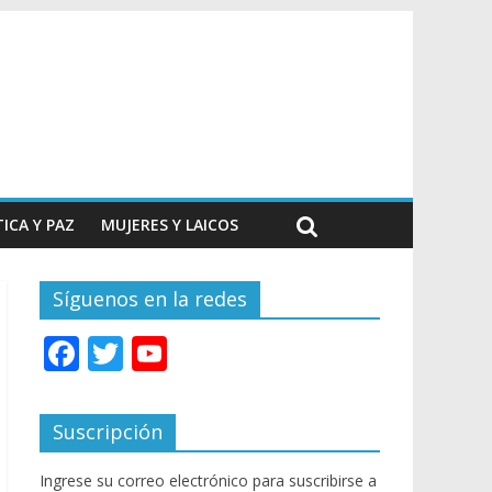
TICA Y PAZ
MUJERES Y LAICOS
Síguenos en la redes
F
T
Y
ac
w
o
e
itt
u
Suscripción
b
er
T
Ingrese su correo electrónico para suscribirse a