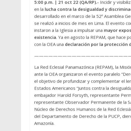
5:00 p.m.
| 21 oct 22 (QA/RP).-
Incidir y visibi
en la
lucha contra la desigualdad y discrimina
desarrollado en el marco de la 52º Asamblea Ge
se realizó a inicios de mes en Lima. El evento c
instaron a la Iglesia a impulsar una
mayor exposi
existencia
. Ya en agosto la REPAM, que hace p
con la OEA una
declaración por la protección 
—————————————————————
La Red Eclesial Panamazónica (REPAM), la Misió
ante la OEA organizaron el evento paralelo “De
el objetivo de profundizar y complementar el le
Estados Americanos “Juntos contra la desigualdad
embajador Harold Forsyth, representante Perma
representante Observador Permanente de la San
Núcleo de Derechos Humanos de la Red Eclesiás
del Departamento de Derecho de la PUCP, dieron
Amazonía.