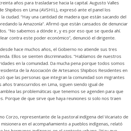
einta años para trasladarse hacia la capital. Augusto Valles
de Shipibos en Lima (AVSHIL), expresó ante el panel los
 la ciudad. “Hay una cantidad de madera que están sacando del
epredando la Amazonía”. Afirmó que están cansados de denunciar
dos. “No sabemos a dónde ir, y es por eso que se queda ahí.
lear contra este poder económico”, denunció el dirigente.
 desde hace muchos años, el Gobierno no atiende sus tres
enda. Ellos se sienten discriminados. “Hablamos de nuestros
oridades en la comunidad. Da mucha pena porque todos somos
residenta de la Asociación de Artesanos Shipibos Residentes en
tizó que las personas que integran la comunidad son migrantes
 años transcurridos en Lima, siguen siendo igual de
 Asamblea las problemáticas que tenemos se agenden para que
. Porque de que sirve que haya reuniones si solo nos traen
 Corzo, representante de la pastoral indígena del Vicariato de
a misionera en el acompañamiento a pueblos indígenas, relató
de los hermanos indígenas en el contexto urbano. “Hay que