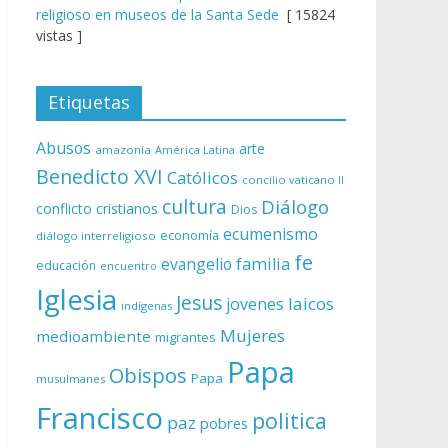
religioso en museos de la Santa Sede
[ 15824
vistas ]
Etiquetas
Abusos
arte
amazonía
América Latina
Benedicto XVI
Católicos
concilio vaticano II
cultura
Diálogo
conflicto
cristianos
Dios
ecumenismo
economía
diálogo interreligioso
fe
evangelio
familia
educación
encuentro
Iglesia
Jesus
laicos
jovenes
indígenas
Mujeres
medioambiente
migrantes
Papa
Obispos
Papa
musulmanes
Francisco
politica
paz
pobres