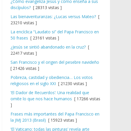
¿Cómo evangeliza Jesús y cómo enseña a sus
discípulos?
[ 28313 vistas ]
Las bienaventuranzas: ¿Lucas versus Mateo?
[
23210 vistas ]
La encíclica “Laudato si” del Papa Francisco en
50 frases
[ 23161 vistas ]
¿Jesús se sintió abandonado en la cruz?
[
22417 vistas ]
San Francisco y el origen del pesebre navideño
[ 21426 vistas ]
Pobreza, castidad y obediencia… Los votos
religiosos en el siglo XXI
[ 21230 vistas ]
‘El Dador de Recuerdos’: Una realidad que
omite lo que nos hace humanos
[ 17266 vistas
]
Frases más importantes del Papa Francisco en
la JMJ 2013 (Brasil)
[ 15923 vistas ]
‘El Vaticano: todas las pinturas’ revela arte