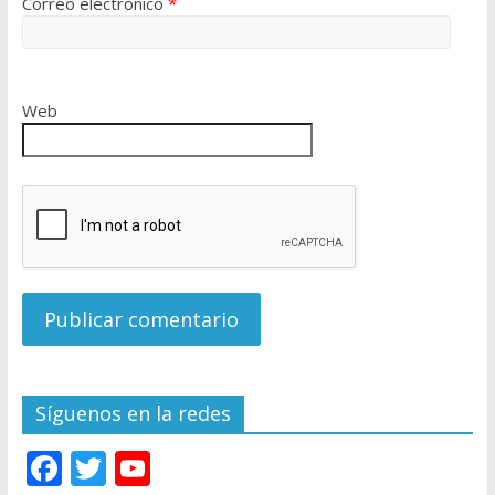
Correo electrónico
*
Web
Síguenos en la redes
F
T
Y