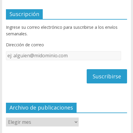
ac
w
o
e
itt
u
Suscripción
b
er
T
Ingrese su correo electrónico para suscribirse a los envíos
o
u
semanales.
o
b
Dirección de correo
k
e
Dirección
C
de
h
correo
a
n
n
el
Archivo de publicaciones