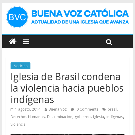
Noticias
Iglesia de Brasil condena
la violencia hacia pueblos
indígenas
,
1 agosto, 2014
Buena Voz
0 Comments
brasil
,
,
,
,
,
Derechos Humanos
Discriminación
gobierno
Iglesia
indígenas
violencia