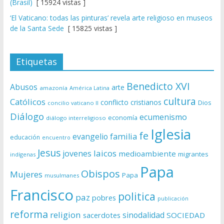
(Brasil)
[ 15924 vistas ]
‘El Vaticano: todas las pinturas’ revela arte religioso en museos
de la Santa Sede
[ 15825 vistas ]
Etiquetas
Benedicto XVI
Abusos
arte
amazonía
América Latina
cultura
Católicos
conflicto
cristianos
Dios
concilio vaticano II
Diálogo
ecumenismo
economía
diálogo interreligioso
Iglesia
fe
evangelio
familia
educación
encuentro
Jesus
laicos
jovenes
medioambiente
migrantes
indígenas
Papa
Obispos
Mujeres
Papa
musulmanes
Francisco
politica
paz
pobres
publicación
reforma
religion
sinodalidad
sacerdotes
SOCIEDAD