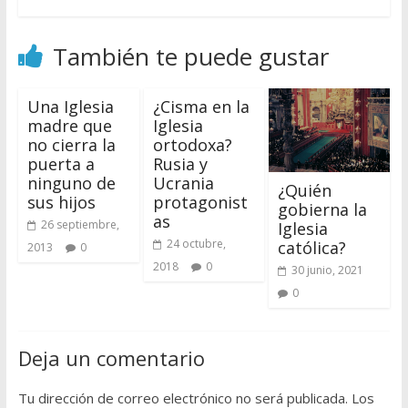
También te puede gustar
Una Iglesia
¿Cisma en la
madre que
Iglesia
no cierra la
ortodoxa?
puerta a
Rusia y
ninguno de
Ucrania
¿Quién
sus hijos
protagonist
gobierna la
as
26 septiembre,
Iglesia
24 octubre,
católica?
2013
0
2018
0
30 junio, 2021
0
Deja un comentario
Tu dirección de correo electrónico no será publicada.
Los