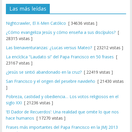
Las más leídas
Nightcrawler, El X-Men Católico
[ 34636 vistas ]
¿Cómo evangeliza Jesús y cómo enseña a sus discípulos?
[
28315 vistas ]
Las bienaventuranzas: ¿Lucas versus Mateo?
[ 23212 vistas ]
La encíclica “Laudato si” del Papa Francisco en 50 frases
[
23167 vistas ]
¿Jesús se sintió abandonado en la cruz?
[ 22419 vistas ]
San Francisco y el origen del pesebre navideño
[ 21430 vistas
]
Pobreza, castidad y obediencia… Los votos religiosos en el
siglo XXI
[ 21236 vistas ]
‘El Dador de Recuerdos’: Una realidad que omite lo que nos
hace humanos
[ 17270 vistas ]
Frases más importantes del Papa Francisco en la JMJ 2013