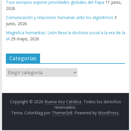
Tour europeo expone prioridades globales del Papa
11 junio,
2026
Comunicación y relaciones humanas ante los algoritmos
3
junio, 2026
Magnifica humanitas: León lleva la doctrina social a la era de la
IA
29 mayo, 2026
Categorías
Copyright © 2026
Buena Voz Católica
. Todos los derechos
reservados.
Tema: ColorMag por
ThemeGrill
. Powered by
WordPress
.