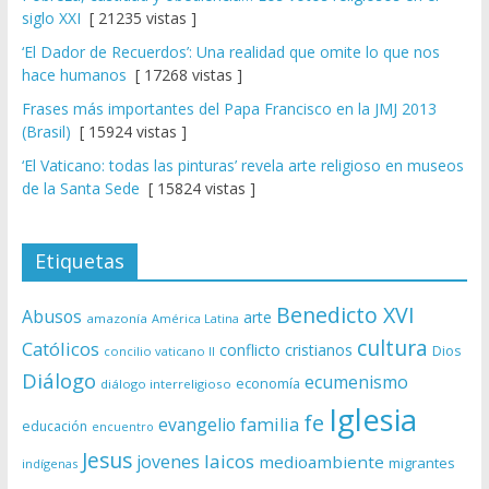
siglo XXI
[ 21235 vistas ]
‘El Dador de Recuerdos’: Una realidad que omite lo que nos
hace humanos
[ 17268 vistas ]
Frases más importantes del Papa Francisco en la JMJ 2013
(Brasil)
[ 15924 vistas ]
‘El Vaticano: todas las pinturas’ revela arte religioso en museos
de la Santa Sede
[ 15824 vistas ]
Etiquetas
Benedicto XVI
Abusos
arte
amazonía
América Latina
cultura
Católicos
conflicto
cristianos
Dios
concilio vaticano II
Diálogo
ecumenismo
economía
diálogo interreligioso
Iglesia
fe
evangelio
familia
educación
encuentro
Jesus
laicos
jovenes
medioambiente
migrantes
indígenas