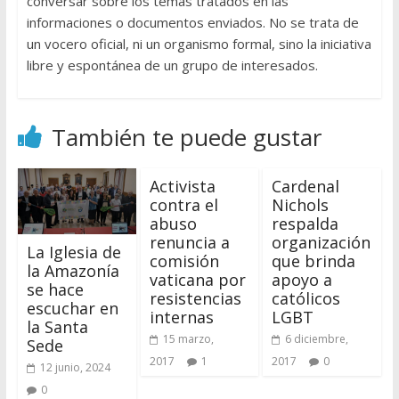
conversar sobre los temas tratados en las
informaciones o documentos enviados. No se trata de
un vocero oficial, ni un organismo formal, sino la iniciativa
libre y espontánea de un grupo de interesados.
También te puede gustar
Activista
Cardenal
contra el
Nichols
abuso
respalda
renuncia a
organización
La Iglesia de
comisión
que brinda
la Amazonía
vaticana por
apoyo a
se hace
resistencias
católicos
escuchar en
internas
LGBT
la Santa
15 marzo,
6 diciembre,
Sede
2017
1
2017
0
12 junio, 2024
0