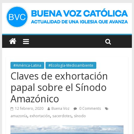
#América-Latina
#Ecología-Medioambiente
Claves de exhortación
papal sobre el Sínodo
Amazónico
12 febrero, 2020
Buena Voz
0 Comments
,
,
,
amazonía
exhortación
sacerdotes
sínodo