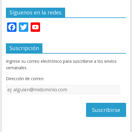
Síguenos en la redes
F
T
Y
ac
w
o
e
itt
u
Suscripción
b
er
T
Ingrese su correo electrónico para suscribirse a los envíos
o
u
semanales.
o
b
Dirección de correo
k
e
Dirección
C
de
h
correo
a
n
n