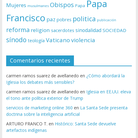
Papa
Obispos
Mujeres
Papa
musulmanes
Francisco
politica
paz
pobres
publicación
reforma
religion
sinodalidad
sacerdotes
SOCIEDAD
sínodo
Vaticano
violencia
teología
Comentarios recientes
carmen ramos suarez de avellanedo
en
¿Cómo abordará la
Iglesia los debates más sensibles?
carmen ramos suarez de avellanedo
en
Iglesia en EE.UU. eleva
el tono ante política exterior de Trump
servicios de marketing online 360
en
La Santa Sede presenta
doctrina sobre la inteligencia artificial
ARTURO FRANCO T.
en
Histórico: Santa Sede devuelve
artefactos indígenas