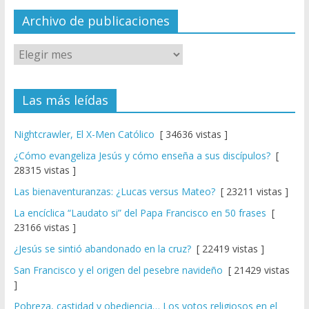
el
Archivo de publicaciones
Las más leídas
Nightcrawler, El X-Men Católico
[ 34636 vistas ]
¿Cómo evangeliza Jesús y cómo enseña a sus discípulos?
[
28315 vistas ]
Las bienaventuranzas: ¿Lucas versus Mateo?
[ 23211 vistas ]
La encíclica “Laudato si” del Papa Francisco en 50 frases
[
23166 vistas ]
¿Jesús se sintió abandonado en la cruz?
[ 22419 vistas ]
San Francisco y el origen del pesebre navideño
[ 21429 vistas
]
Pobreza, castidad y obediencia… Los votos religiosos en el