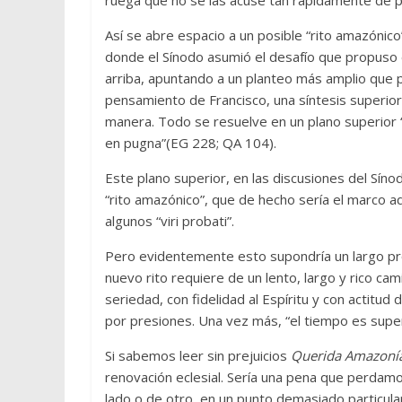
Así se abre espacio a un posible “rito amazónic
donde el Sínodo asumió el desafío que propuso el
arriba, apuntando a un planteo más amplio que 
pensamiento de Francisco, una síntesis superior
manera. Todo se resuelve en un plano superior “
en pugna”(EG 228; QA 104).
Este plano superior, en las discusiones del Síno
“rito amazónico”, que de hecho sería el marco a
algunos “viri probati”.
Pero evidentemente esto supondría un largo pr
nuevo rito requiere de un lento, largo y rico ca
seriedad, con fidelidad al Espíritu y con actit
por presiones. Una vez más, “el tiempo es superi
Si sabemos leer sin prejuicios
Querida Amazoní
renovación eclesial. Sería una pena que perdam
lado o de otro, en un punto demasiado particular