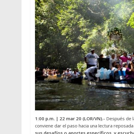
1:00 p.m.
| 22 mar 20 (LOR/VN).-
Después de l
conviene dar el paso hacia una lectura reposad
sus desafíos o aportes específicos, y escuchar