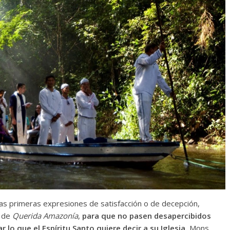
as primeras expresiones de satisfacción o de decepción,
a de
Querida Amazonía
,
para que no pasen desapercibidos
 lo que el Espíritu Santo quiere decir a su Iglesia.
Mons.