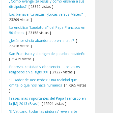
¿Cómo evangeliza Jesús y cómo enseña a sus
discípulos?
[ 28310 vistas ]
Las bienaventuranzas: ¿Lucas versus Mateo?
[
23209 vistas ]
La encíclica “Laudato si” del Papa Francisco en
50 frases
[ 23158 vistas ]
¿Jesús se sintió abandonado en la cruz?
[
22416 vistas ]
San Francisco y el origen del pesebre navideño
[ 21425 vistas ]
Pobreza, castidad y obediencia… Los votos
religiosos en el siglo XXI
[ 21227 vistas ]
‘El Dador de Recuerdos’: Una realidad que
omite lo que nos hace humanos
[ 17265 vistas
]
Frases más importantes del Papa Francisco en
la JMJ 2013 (Brasil)
[ 15921 vistas ]
‘El Vaticano: todas las pinturas’ revela arte