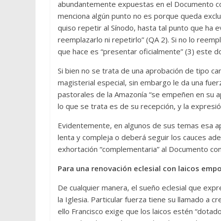
abundantemente expuestas en el Documento conc
menciona algún punto no es porque queda exclui
quiso repetir al Sínodo, hasta tal punto que ha e
reemplazarlo ni repetirlo” (QA 2). Si no lo reemp
que hace es “presentar oficialmente” (3) este 
Si bien no se trata de una aprobación de tipo c
magisterial especial, sin embargo le da una fuer
pastorales de la Amazonía “se empeñen en su ap
lo que se trata es de su recepción, y la expresió
Evidentemente, en algunos de sus temas esa ap
lenta y compleja o deberá seguir los cauces a
exhortación “complementaria” al Documento con
Para una renovación eclesial con laicos em
De cualquier manera, el sueño eclesial que expr
la Iglesia. Particular fuerza tiene su llamado a 
ello Francisco exige que los laicos estén “dota