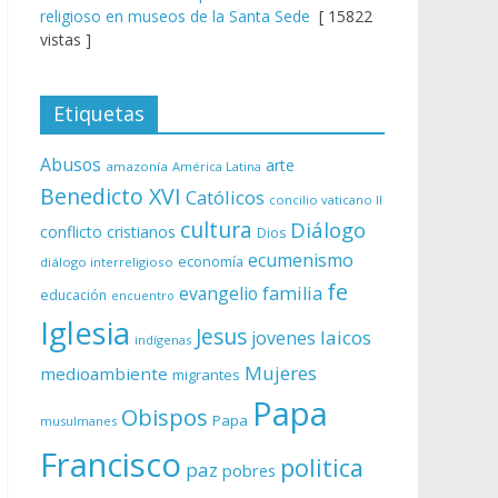
religioso en museos de la Santa Sede
[ 15822
vistas ]
Etiquetas
Abusos
arte
amazonía
América Latina
Benedicto XVI
Católicos
concilio vaticano II
cultura
Diálogo
conflicto
cristianos
Dios
ecumenismo
economía
diálogo interreligioso
fe
evangelio
familia
educación
encuentro
Iglesia
Jesus
laicos
jovenes
indígenas
Mujeres
medioambiente
migrantes
Papa
Obispos
Papa
musulmanes
Francisco
politica
paz
pobres