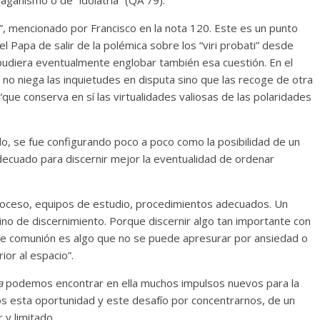
o”, mencionado por Francisco en la nota 120. Este es un punto
 Papa de salir de la polémica sobre los “viri probati” desde
pudiera eventualmente englobar también esa cuestión. En el
 no niega las inquietudes en disputa sino que las recoge de otra
que conserva en sí las virtualidades valiosas de las polaridades
do, se fue configurando poco a poco como la posibilidad de un
decuado para discernir mejor la eventualidad de ordenar
oceso, equipos de estudio, procedimientos adecuados. Un
mino de discernimiento. Porque discernir algo tan importante con
ud de comunión es algo que no se puede apresurar por ansiedad o
or al espacio”.
a
podemos encontrar en ella muchos impulsos nuevos para la
os esta oportunidad y este desafío por concentrarnos, de un
 y limitado.