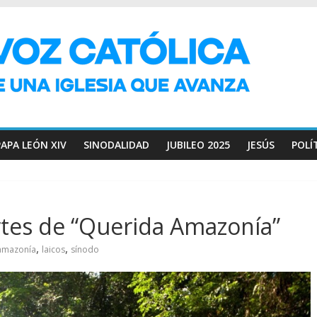
PAPA LEÓN XIV
SINODALIDAD
JUBILEO 2025
JESÚS
POLÍ
rtes de “Querida Amazonía”
,
,
amazonía
laicos
sínodo