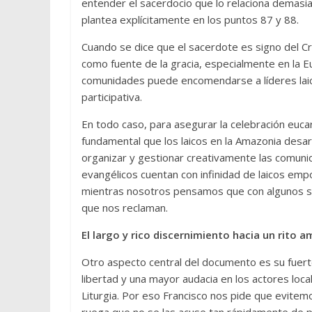
entender el sacerdocio que lo relaciona demasia
plantea explícitamente en los puntos 87 y 88.
Cuando se dice que el sacerdote es signo del C
como fuente de la gracia, especialmente en la E
comunidades puede encomendarse a líderes laic
participativa.
En todo caso, para asegurar la celebración euca
fundamental que los laicos en la Amazonia desar
organizar y gestionar creativamente las comun
evangélicos cuentan con infinidad de laicos em
mientras nosotros pensamos que con algunos s
que nos reclaman.
El largo y rico discernimiento hacia un rito 
Otro aspecto central del documento es su fuerte
libertad y una mayor audacia en los actores loc
Liturgia. Por eso Francisco nos pide que evitem
ruega que no se las acuse tan rápidamente de pa