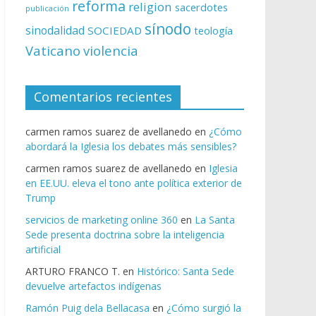
reforma
religion
sacerdotes
publicación
sínodo
sinodalidad
SOCIEDAD
teología
Vaticano
violencia
Comentarios recientes
carmen ramos suarez de avellanedo
en
¿Cómo
abordará la Iglesia los debates más sensibles?
carmen ramos suarez de avellanedo
en
Iglesia
en EE.UU. eleva el tono ante política exterior de
Trump
servicios de marketing online 360
en
La Santa
Sede presenta doctrina sobre la inteligencia
artificial
ARTURO FRANCO T.
en
Histórico: Santa Sede
devuelve artefactos indígenas
Ramón Puig dela Bellacasa
en
¿Cómo surgió la