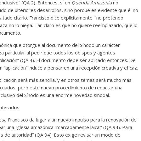
lusivo” (QA 2). Entonces, si en
Querida Amazonía
no
do de ulteriores desarrollos, sino porque es evidente que él no
vitado citarlo. Francisco dice explícitamente: “no pretendo
laza no lo niega. Tan claro es que no quiere reemplazarlo, que lo
documento.
anónica que otorgue al documento del Sínodo un carácter
za particular al pedir que todos los obispos y agentes
licación” (QA 4). El documento debe ser aplicado entonces. De
n “aplicación” induce a pensar en una recepción creativa y eficaz.
licación será más sencilla, y en otros temas será mucho más
decuados, pero este nuevo procedimiento de redactar una
clusivo del Sínodo es una enorme novedad sinodal.
poderados
esa Francisco da lugar a un nuevo impulso para la renovación de
crear una Iglesia amazónica “marcadamente laical” (QA 94). Para
dos de autoridad” (QA 94). Esto exige revisar un modo de