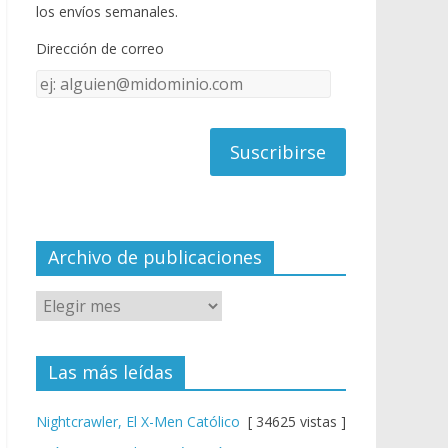
o
u
los envíos semanales.
o
b
Dirección de correo
k
e
Dirección
C
de
h
correo
a
n
n
el
Archivo de publicaciones
Las más leídas
Nightcrawler, El X-Men Católico
[ 34625 vistas ]