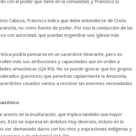
do con el poder que tiene en la comunidad, y Francisco lo
risto Cabeza, Francisco indica que debe entenderse de Cristo
ucaristía, no como fuente de poder. Por eso la conducción de las
os con autoridad, que puedan engendrar una Iglesia más
rística podría pensarse en un sacerdote itinerante, pero es
rollen más sus atribuciones y capacidades aun en orden a
idades amazónicas (QA 89). No se puede ignorar que los grupos
poderados (pastores) que penetran capilarmente la Amazonía,
acerdotes casados vamos a resolver las enormes necesidades
amazónico
 acento en la inculturación, que implica también una mayor
ales. Esto se expresa en ámbitos muy diversos, incluso en la
os ser demasiado duros con los ritos y expresiones indígenas y
ganismo o de “idolatría” (QA 79).