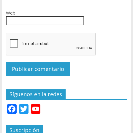
Web
Síguenos en la redes
F
T
Y
ac
w
o
e
itt
u
Suscripción