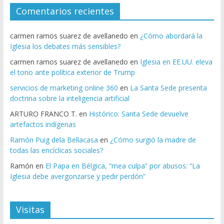
Comentarios recientes
carmen ramos suarez de avellanedo
en
¿Cómo abordará la
Iglesia los debates más sensibles?
carmen ramos suarez de avellanedo
en
Iglesia en EE.UU. eleva
el tono ante política exterior de Trump
servicios de marketing online 360
en
La Santa Sede presenta
doctrina sobre la inteligencia artificial
ARTURO FRANCO T.
en
Histórico: Santa Sede devuelve
artefactos indígenas
Ramón Puig dela Bellacasa
en
¿Cómo surgió la madre de
todas las encíclicas sociales?
Ramón
en
El Papa en Bélgica, “mea culpa” por abusos: “La
Iglesia debe avergonzarse y pedir perdón”
Visitas