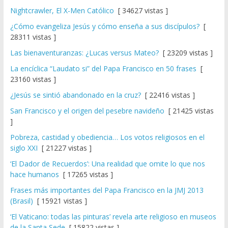
Nightcrawler, El X-Men Católico
[ 34627 vistas ]
¿Cómo evangeliza Jesús y cómo enseña a sus discípulos?
[
28311 vistas ]
Las bienaventuranzas: ¿Lucas versus Mateo?
[ 23209 vistas ]
La encíclica “Laudato si” del Papa Francisco en 50 frases
[
23160 vistas ]
¿Jesús se sintió abandonado en la cruz?
[ 22416 vistas ]
San Francisco y el origen del pesebre navideño
[ 21425 vistas
]
Pobreza, castidad y obediencia… Los votos religiosos en el
siglo XXI
[ 21227 vistas ]
‘El Dador de Recuerdos’: Una realidad que omite lo que nos
hace humanos
[ 17265 vistas ]
Frases más importantes del Papa Francisco en la JMJ 2013
(Brasil)
[ 15921 vistas ]
‘El Vaticano: todas las pinturas’ revela arte religioso en museos
de la Santa Sede
[ 15822 vistas ]