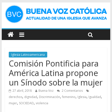
Iglesia Latinoamericana
Comisión Pontificia para
América Latina propone
un Sínodo sobre la mujer
27 abril, 2018
Buena Voz
2 Comentarios
,
,
,
,
,
,
derechos
dignidad
Discriminación
femenino
Iglesia
Igualdad
,
,
mujer
SOCIEDAD
violencia