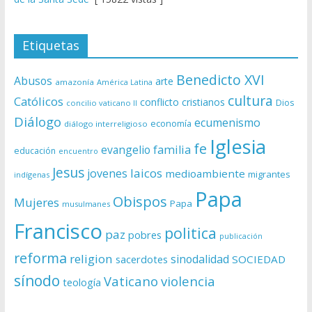
Etiquetas
Benedicto XVI
Abusos
arte
amazonía
América Latina
cultura
Católicos
conflicto
cristianos
Dios
concilio vaticano II
Diálogo
ecumenismo
economía
diálogo interreligioso
Iglesia
fe
evangelio
familia
educación
encuentro
Jesus
laicos
jovenes
medioambiente
migrantes
indígenas
Papa
Obispos
Mujeres
Papa
musulmanes
Francisco
politica
paz
pobres
publicación
reforma
religion
sinodalidad
sacerdotes
SOCIEDAD
sínodo
Vaticano
violencia
teología