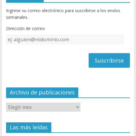
b
er
T
Ingrese su correo electrónico para suscribirse a los envíos
o
u
semanales.
o
b
Dirección de correo
k
e
Dirección
C
de
h
correo
a
n
n
el
Archivo de publicaciones
Las más leídas