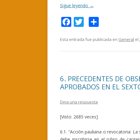
Sigue leyendo
→
F
T
C
ac
w
o
e
itt
m
Esta entrada fue publicada en
General
el
b
er
p
o
ar
o
ti
6. PRECEDENTES DE OB
k
r
APROBADOS EN EL SEXT
Deja una respuesta
[Visto: 2685 veces]
6.1. “Acción pauliana o revocatoria: L
debe inscribirse en el rubro de carg