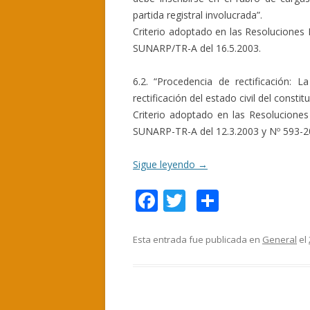
partida registral involucrada”.
Criterio adoptado en las Resolucione
SUNARP/TR-A del 16.5.2003.
6.2. “Procedencia de rectificación: 
rectificación del estado civil del consti
Criterio adoptado en las Resolucione
SUNARP-TR-A del 12.3.2003 y Nº 593-2
Sigue leyendo
→
F
T
C
ac
w
o
e
itt
m
Esta entrada fue publicada en
General
el
b
er
p
o
ar