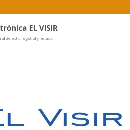
trónica EL VISIR
al derecho registral y notarial.
Ir
al
contenido