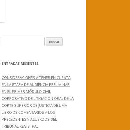
B
u
s
c
ENTRADAS RECIENTES
a
r
CONSIDERACIONES A TENER EN CUENTA
:
EN LA ETAPA DE AUDIENCIA PRELIMINAR
EN EL PRIMER MÓDULO CIVIL
CORPORATIVO DE LITIGACIÓN ORAL DE LA
CORTE SUPERIOR DE JUSTICIA DE LIMA
LIBRO DE COMENTARIOS A LOS
PRECEDENTES Y ACUERDOS DEL
TRIBUNAL REGISTRAL