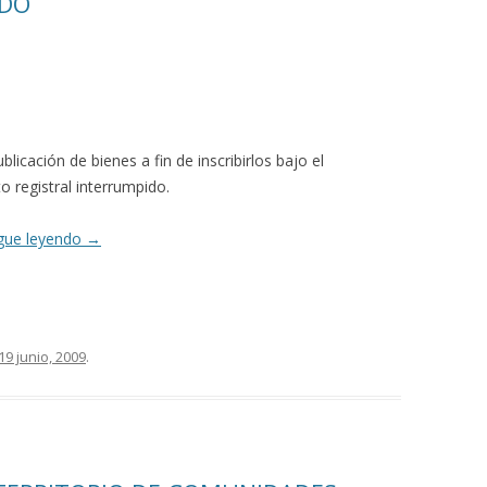
IDO
licación de bienes a fin de inscribirlos bajo el
 registral interrumpido.
gue leyendo
→
19 junio, 2009
.