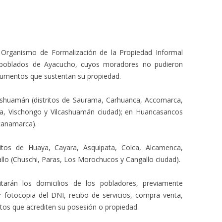
 Organismo de Formalización de la Propiedad Informal
 poblados de Ayacucho, cuyos moradores no pudieron
documentos que sustentan su propiedad.
cashuamán (distritos de Saurama, Carhuanca, Accomarca,
a, Vischongo y Vilcashuamán ciudad); en Huancasancos
canamarca).
ritos de Huaya, Cayara, Asquipata, Colca, Alcamenca,
allo (Chuschi, Paras, Los Morochucos y Cangallo ciudad).
tarán los domicilios de los pobladores, previamente
r fotocopia del DNI, recibo de servicios, compra venta,
tos que acrediten su posesión o propiedad.