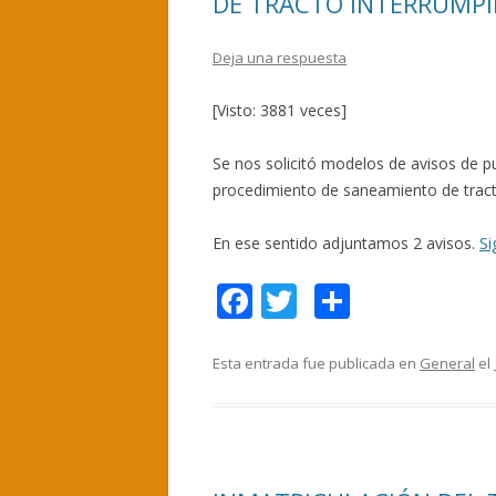
DE TRACTO INTERRUMP
Deja una respuesta
[Visto: 3881 veces]
Se nos solicitó modelos de avisos de pub
procedimiento de saneamiento de tracto
En ese sentido adjuntamos 2 avisos.
Si
F
T
C
ac
w
o
e
itt
m
Esta entrada fue publicada en
General
el
b
er
p
o
ar
o
ti