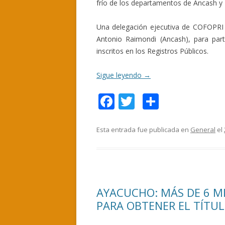
frío de los departamentos de Ancash y
Una delegación ejecutiva de COFOPRI p
Antonio Raimondi (Ancash), para part
inscritos en los Registros Públicos.
Sigue leyendo
→
F
T
C
ac
w
o
e
itt
m
Esta entrada fue publicada en
General
el
b
er
p
o
ar
o
ti
AYACUCHO: MÁS DE 6 M
k
r
PARA OBTENER EL TÍTU