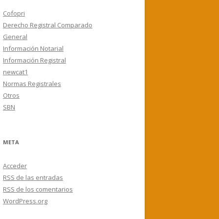
Cofopri
Derecho Registral Comparado
General
Información Notarial
Información Registral
newcat1
Normas Registrales
Otros
SBN
META
Acceder
RSS
de las entradas
RSS
de los comentarios
WordPress.org