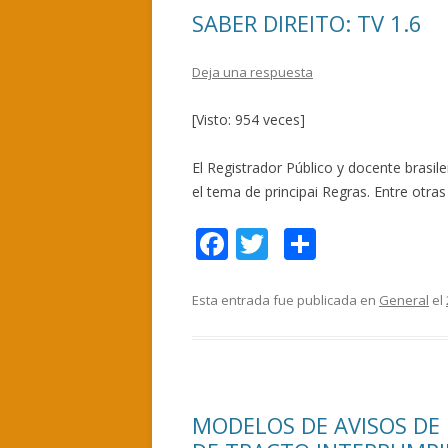
o
ti
SABER DIREITO: TV 1.6
k
r
Deja una respuesta
[Visto: 954 veces]
El Registrador Público y docente brasil
el tema de principai Regras. Entre otra
F
T
C
ac
w
o
e
itt
m
Esta entrada fue publicada en
General
el
b
er
p
o
ar
o
ti
MODELOS DE AVISOS DE
k
r