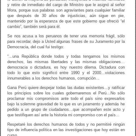
y retire de inmediato del cargo de Ministro que le asignó al señor
Mora, porque sus palabras son agraviantes para cualquier familiar
que después de 30 años de injusticias, aún sigue en pie,
mantenido por la esperanza de que este gobierno que ofreció “el
cambio”, también será para él.
Se nos acusa a los peruanos de tener una memoria frágil, sólo
para recordar, dejo a Usted algunas frases de su Juramento por la
Democracia, del cual fui testigo:
“…una República donde todos y todas tengamos los mismos
derechos, las mismas libertades y las mismas obligaciones…
democracia o dictadura, es hoy nuestro dilema. Dictadura con
todo lo que esto significó entre 1990 y el 2000…violaciones
innumerables a los derechos humanos, corrupción…
Gana Perú quiere despejar todas las dudas existentes…y ratificar
los principios sobre los cuales gobernaremos el Perú…No sólo
proclamar mis compromisos ante todo el país sino expresarlos
bajo la solemne gravedad de lo que es un juramento y además he
pedido a un grupo de ciudadanos…que acompañen este acto y
que testifiquen así ante la historia mi compromiso con el país…
Respetaré los derechos humanos de todos y no permitiré ningún
tipo de influencia política en las investigaciones que hoy están en
curso…