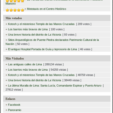
Maestro
Mototaxis en el Centro Histórico
Más votados
Kotosh y el misterioso Templo de las Manos Cruzadas
[ 209 votes ]
Los barrios más bravos de Lima
[ 100 votes ]
Una breve historia del distrito de La Victoria
[ 93 votes ]
Sitios Arqueológicos de Puente Piedra declarados Patrimonio Cultural de la
Nación
[ 50 votes ]
El antiguo Hospital Portada de Guía y leprosorio de Lima
[ 46 votes ]
Más Visitados
Las antiguas calles de Lima
[ 289134 vistas ]
Los barrios más bravos de Lima
[ 54255 vistas ]
Kotosh y el misterioso Templo de las Manos Cruzadas
[ 48759 vistas ]
Una breve historia del distrito de La Victoria
[ 38449 vistas ]
La última Muralla de Lima: Santa Lucía, Comandante Espinar y Puerto Arturo
[
27812 vistas ]
Enlaces
Facebook
Panoramio