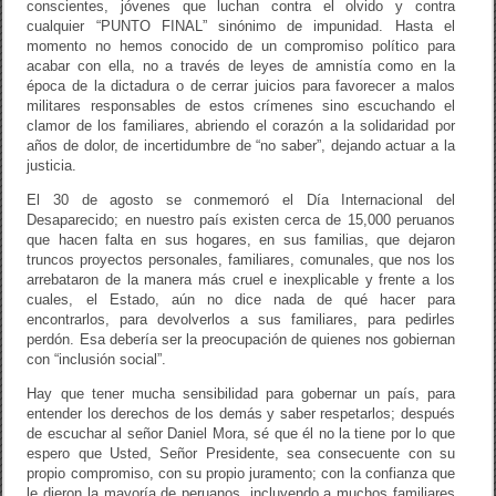
conscientes, jóvenes que luchan contra el olvido y contra
cualquier “PUNTO FINAL” sinónimo de impunidad. Hasta el
momento no hemos conocido de un compromiso político para
acabar con ella, no a través de leyes de amnistía como en la
época de la dictadura o de cerrar juicios para favorecer a malos
militares responsables de estos crímenes sino escuchando el
clamor de los familiares, abriendo el corazón a la solidaridad por
años de dolor, de incertidumbre de “no saber”, dejando actuar a la
justicia.
El 30 de agosto se conmemoró el Día Internacional del
Desaparecido; en nuestro país existen cerca de 15,000 peruanos
que hacen falta en sus hogares, en sus familias, que dejaron
truncos proyectos personales, familiares, comunales, que nos los
arrebataron de la manera más cruel e inexplicable y frente a los
cuales, el Estado, aún no dice nada de qué hacer para
encontrarlos, para devolverlos a sus familiares, para pedirles
perdón. Esa debería ser la preocupación de quienes nos gobiernan
con “inclusión social”.
Hay que tener mucha sensibilidad para gobernar un país, para
entender los derechos de los demás y saber respetarlos; después
de escuchar al señor Daniel Mora, sé que él no la tiene por lo que
espero que Usted, Señor Presidente, sea consecuente con su
propio compromiso, con su propio juramento; con la confianza que
le dieron la mayoría de peruanos, incluyendo a muchos familiares