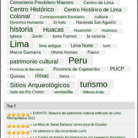
Cementerio Presbítero Maestro
Centro de Lima
Centro Histórico
Centro Histórico de Lima
Colonial
cultura
Corresponsales Escolares
Hacienda San Agustín
Derechos Humanos
El Ayllu
historia
Huacas
Huarochiri
Huánuco
Iglesia
Junín
la victoria
Keiko Fujimori
Lima
Lima Norte
lima antigua
lurin
Marco Gamarra
Pasco
Ollanta Humala
Peru
patrimonio cultural
PUCP
Provincia de Cajatambo
Provincia de Barranca
rímac
Quintas
Sierra
turismo
Sitios Arqueológicos
ventanilla
Valle del Río Chillón
Wilfredo Ardito
Top 5
EVENTO: Balance del patrimonio cultural edificado de Lima
Metropolitana 2012
La Mina de Santa Barbara: otrora joya de España
Un pintoresco día recorriendo Lurín
La Tumba de Andrés Archimbaud en el Cementerio Presbítero