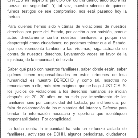
CIVILES en respeto al principio del control democrático sobre las
fuerzas de seguridad”. Y, tal vez, nuestro silencio de quienes
fuimos testigos de ese compromiso, nos está pasando hoy la
factura.
Para quienes hemos sido víctimas de violaciones de nuestros
derechos por parte del Estado, por acción o por omisión, porque
actuó directamente contra nuestros familiares o porque nos
desprotegió como ciudadanos; no podemos tolerar que el Estado,
que nos representa también a las víctimas, siga actuando en
contra de nuestros derechos. Levantando voces en favor de la
injusticia, de la impunidad, del olvido.
Saber qué pasó con nuestros familiares, saber dónde están, saber
quiénes tienen responsabilidades en estos crímenes de lesa
humanidad es nuestro DERECHO y como tal, nosotros no
renunciamos a ello, más bien exigimos que se haga JUSTICIA. Si
los juicios de violaciones a los derechos humanos se inician
después de 20, 30 años no ha sido por impedimento de los
familiares sino por complicidad del Estado, por indiferencia, por
falta de colaboración de los ministerios del Interior y Defensa para
brindar la información necesaria y oportuna que identifiquen
responsabilidades. Por complicidad.
La lucha contra la impunidad ha sido un esfuerzo aislado de
familiares, activistas de DDHH, algunos periodistas, ciudadanos