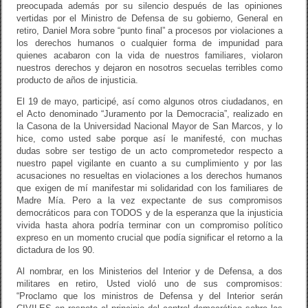
preocupada además por su silencio después de las opiniones
vertidas por el Ministro de Defensa de su gobierno, General en
retiro, Daniel Mora sobre “punto final” a procesos por violaciones a
los derechos humanos o cualquier forma de impunidad para
quienes acabaron con la vida de nuestros familiares, violaron
nuestros derechos y dejaron en nosotros secuelas terribles como
producto de años de injusticia.
El 19 de mayo, participé, así como algunos otros ciudadanos, en
el Acto denominado “Juramento por la Democracia”, realizado en
la Casona de la Universidad Nacional Mayor de San Marcos, y lo
hice, como usted sabe porque así le manifesté, con muchas
dudas sobre ser testigo de un acto comprometedor respecto a
nuestro papel vigilante en cuanto a su cumplimiento y por las
acusaciones no resueltas en violaciones a los derechos humanos
que exigen de mí manifestar mi solidaridad con los familiares de
Madre Mía. Pero a la vez expectante de sus compromisos
democráticos para con TODOS y de la esperanza que la injusticia
vivida hasta ahora podría terminar con un compromiso político
expreso en un momento crucial que podía significar el retorno a la
dictadura de los 90.
Al nombrar, en los Ministerios del Interior y de Defensa, a dos
militares en retiro, Usted violó uno de sus compromisos:
“Proclamo que los ministros de Defensa y del Interior serán