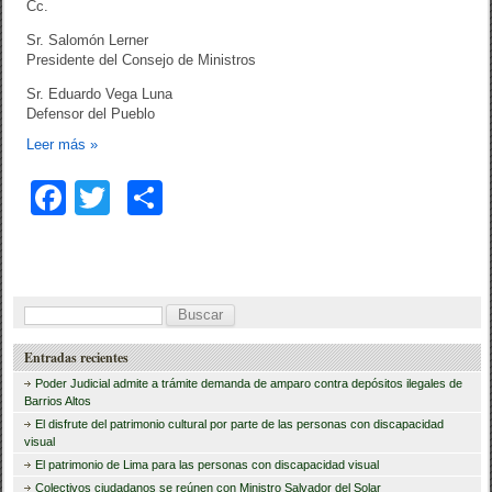
Cc.
Sr. Salomón Lerner
Presidente del Consejo de Ministros
Sr. Eduardo Vega Luna
Defensor del Pueblo
Leer más
»
F
T
C
a
wi
o
c
tt
m
e
er
p
B
b
ar
u
Entradas recientes
o
tir
s
Poder Judicial admite a trámite demanda de amparo contra depósitos ilegales de
o
c
Barrios Altos
El disfrute del patrimonio cultural por parte de las personas con discapacidad
a
k
visual
r
El patrimonio de Lima para las personas con discapacidad visual
Colectivos ciudadanos se reúnen con Ministro Salvador del Solar
: