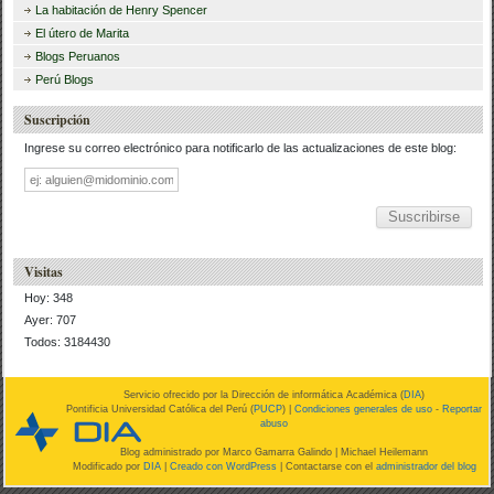
La habitación de Henry Spencer
El útero de Marita
Blogs Peruanos
Perú Blogs
Suscripción
Ingrese su correo electrónico para notificarlo de las actualizaciones de este blog:
Dirección
de
correo
Visitas
Hoy: 348
Ayer: 707
Todos: 3184430
Servicio ofrecido por la Dirección de informática Académica (
DIA
)
Pontificia Universidad Católica del Perú (
PUCP
) |
Condiciones generales de uso
-
Reportar
abuso
Blog administrado por
Marco Gamarra Galindo
| Michael Heilemann
Modificado por
DIA
|
Creado con WordPress
| Contactarse con el
administrador del blog