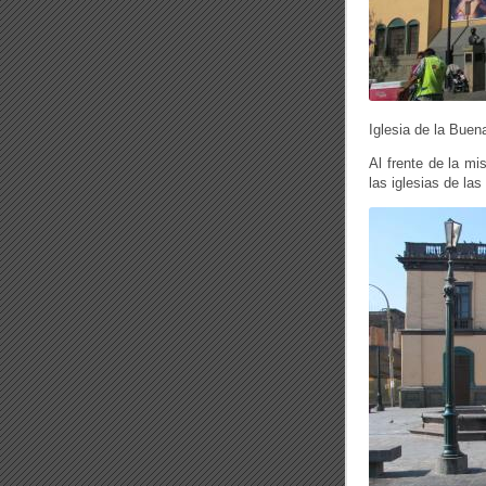
Iglesia de la Bue
Al frente de la m
las iglesias de las