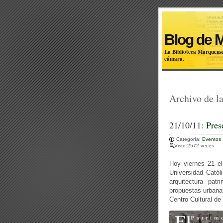
Blog de 
La Biblioteca Marquense
cámara.
Archivo de la
21/10/11:
Pres
Categoría:
Eventos
Visto:2572 veces
Hoy viernes 21 el
Universidad Catól
arquitectura pat
propuestas urbanas 
Centro Cultural de