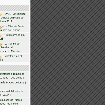
EVENTO: Balance
 cultural edificado de
litana 2012
La Mina de Santa
ra joya de España
Un pintoresco día
urín
La Tumba de
mbaud en el
resbítero Maestro
Mototaxis en el
ico
 misterioso Templo de
ruzadas
[ 209 votes ]
s más bravos de Lima
[
storia del distrito de
3 votes ]
eológicos de Puente
ados Patrimonio