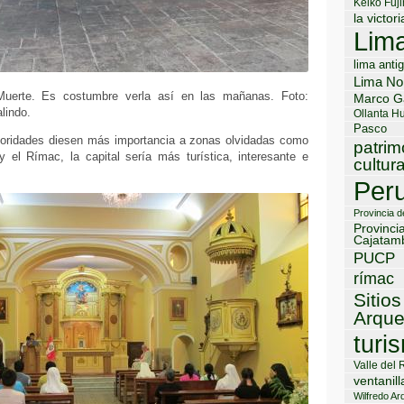
Keiko Fuji
la victori
Lim
lima anti
Lima No
uerte. Es costumbre verla así en las mañanas. Foto:
Marco G
lindo.
Ollanta H
Pasco
utoridades diesen más importancia a zonas olvidadas como
patrim
y el Rímac, la capital sería más turística, interesante e
cultura
Per
Provincia 
Provinci
Cajatam
PUCP
rímac
Sitios
Arque
turi
Valle del 
ventanill
Wilfredo Ard