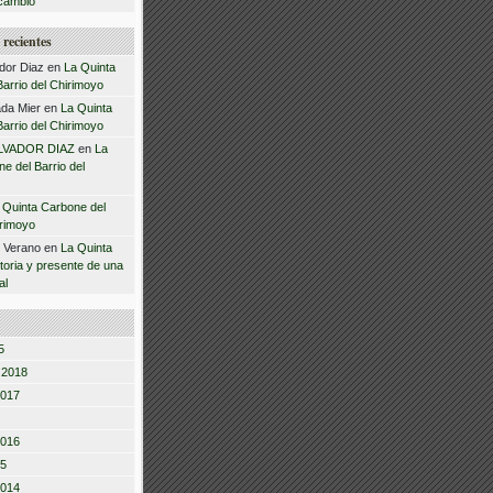
cambio
recientes
dor Diaz
en
La Quinta
arrio del Chirimoyo
da Mier
en
La Quinta
arrio del Chirimoyo
LVADOR DIAZ
en
La
e del Barrio del
 Quinta Carbone del
irimoyo
z Verano
en
La Quinta
storia y presente de una
al
5
 2018
2017
2016
15
2014