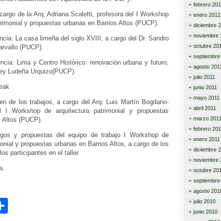
febrero 20
cargo de la Arq. Adriana Scaletti, profesora del I Workshop
enero 2012
trimonial y propuestas urbanas en Barrios Altos (PUCP).
diciembre 
noviembre 
cia: La casa limeña del siglo XVIII, a cargo del Dr. San­dro
octubre 20
rvallo (PUCP).
septiembre
cia: Lima y Centro Histórico: renovación urbana y futu­ro,
agosto 201
iley Ludeña Urquizo(PUCP).
julio 2011
eak
junio 2011
mayo 2011
 de los trabajos, a cargo del Arq. Luis Martín Bogdano­
abril 2011
l I Workshop de arquitectura patrimonial y pro­puestas
marzo 201
s Altos (PUCP).
febrero 201
gos y propuestas del equipo de trabajo I Workshop de
enero 2011
monial y propuestas urbanas en Barrios Altos, a cargo de los
diciembre 
os participantes en el taller.
noviembre 
a.
octubre 20
septiembre
agosto 201
C
julio 2010
junio 2010