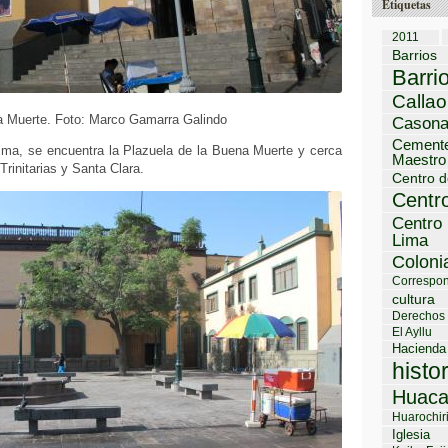
Etiquetas
2011
Barrios
Barri
Callao
na Muerte. Foto: Marco Gamarra Galindo
Cason
Cemente
isma, se encuentra la Plazuela de la Buena Muerte y cerca
Maestro
 Trinitarias y Santa Clara.
Centro d
Centro
Centro 
Lima
Coloni
Correspon
cultura
Derechos
El Ayllu
Hacienda
histo
Huaca
Huarochir
Iglesia