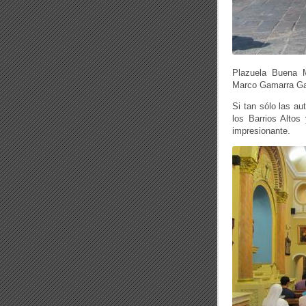
Plazuela Buena M
Marco Gamarra Ga
Si tan sólo las a
los Barrios Altos 
impresionante.