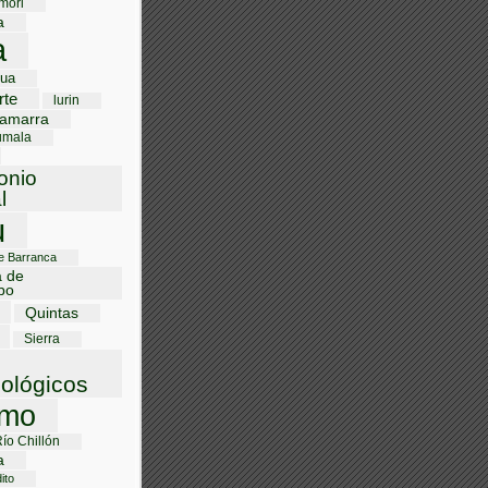
mori
a
a
gua
rte
lurin
amarra
umala
onio
l
u
de Barranca
a de
bo
Quintas
Sierra
ológicos
smo
Río Chillón
a
ito