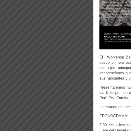
El I Workshop Bar
buscó primero est
dos ejes princip
intervenciones qu
sus habitantes y v
Presentaremos nue
las 5:30 pm, en el
Perú (Av. Camino R
La entrada es libre
CRONOGRAMA:
5:30 pm – Inaugur
(Jefe del Departa