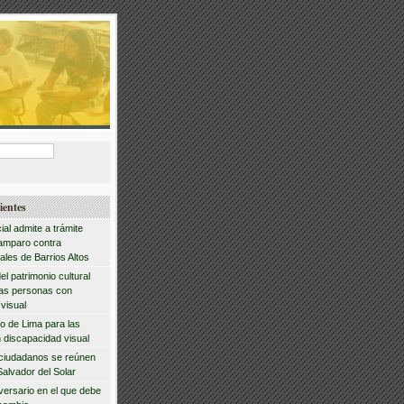
ientes
ial admite a trámite
amparo contra
ales de Barrios Altos
del patrimonio cultural
las personas con
visual
io de Lima para las
 discapacidad visual
 ciudadanos se reúnen
Salvador del Solar
iversario en el que debe