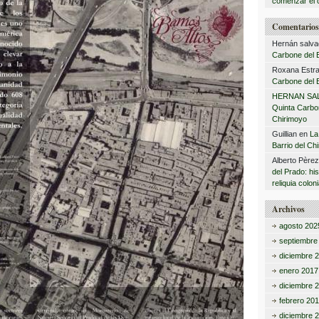
comenzar el 
Comentarios 
Hernán salva
Carbone del B
Roxana Estra
Carbone del B
HERNAN SA
Quinta Carbon
Chirimoyo
Guillian
en
La
Barrio del Ch
Alberto Père
del Prado: hi
reliquia coloni
Archivos
agosto 202
septiembre
diciembre 
enero 2017
diciembre 
febrero 20
diciembre 