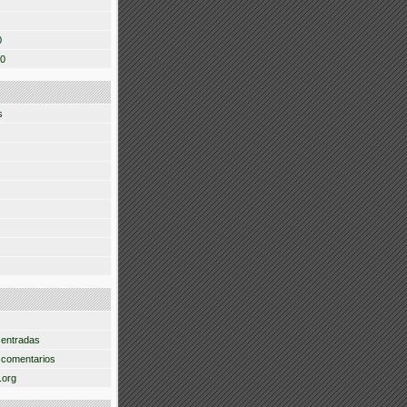
0
10
s
 entradas
 comentarios
.org