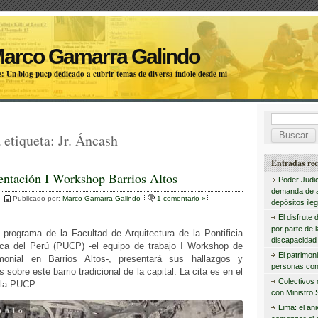
Marco Gamarra Galindo
: Un blog pucp dedicado a cubrir temas de diversa índole desde mi
B
 etiqueta:
Jr. Áncash
u
s
Entradas rec
entación I Workshop Barrios Altos
c
Poder Judic
demanda de 
a
Publicado por:
Marco Gamarra Galindo
1 comentario »
depósitos ileg
r
El disfrute 
por parte de 
 programa de la Facultad de Arquitectura de la Pontificia
:
discapacidad 
ica del Perú (PUCP) -el equipo de trabajo I Workshop de
El patrimon
rimonial en Barrios Altos-, presentará sus hallazgos y
personas con
sobre este barrio tradicional de la capital. La cita es en el
Colectivos
 la PUCP.
con Ministro 
Lima: el an