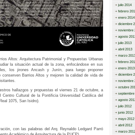
julio 2014
febrero 20
enero 2014
diciembre 
noviembre 
agosto 201
julio 2013
abril 2013
marzo 201
rios Altos: Arquitectura Patrimonial y Propuestas Urbanas
febrero 20
udiar la situación actual de la zona, enfocándose en sus
enero 2013
ales, los jirones Ancash y Junín, para luego proponer
diciembre 
e conserven Barrios Altos y mejoren la calidad de vida de
isitantes.
noviembre 
octubre 20
stros hallazgos y propuestas el viernes 21 de octubre, a
septiembre
 Centro Cultural de la Pontificia Universidad Católica del
agosto 201
eal 1075, San Isidro).
julio 2012
junio 2012
mayo 2012
abril 2012
ación, con las palabras del Arq. Reynaldo Ledgard Parró
marzo 201
mento Académico de Arquitectura de la PUCP).