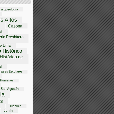
arqueología
os Altos
Casona
as
rio Presbítero
e Lima
 Histórico
Histórico de
al
sales Escolares
 Humanos
 San Agustín
ria
s
i
Huánuco
Junín