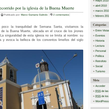
o
mayo 2010
m
abril 2010
ecorrido por la iglesia de la Buena Muerte
marzo 201
p
Publicado por:
Marco Gamarra Galindo
2 comentarios
febrero 20
ar
Categorías
 poco la tranquilidad de Semana Santa, visitamos la
tir
Entre Vista
ia de la Buena Muerte, ubicada en el cruce de los jirones
a singuralidad de esta iglesia no se limita al nombre: su
Eventos
lta y evoca la belleza de los conventos limeños del siglo
Historia
Lectura
Personal
Política
Retrofoto
Social
Turismo
Meta
Acceder
RSS
de las
RSS
de los
WordPress