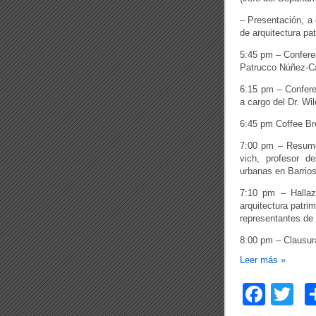
– Presentación, a 
de arquitectura pa
5:45 pm – Conferen
Patrucco Núñez-Ca
6:15 pm – Conferen
a cargo del Dr. W
6:45 pm Coffee Br
7:00 pm – Resumen
vich, profesor de
urbanas en Barrio
7:10 pm – Hallaz
arquitectura patri
representantes de l
8:00 pm – Clausur
Leer más
»
F
T