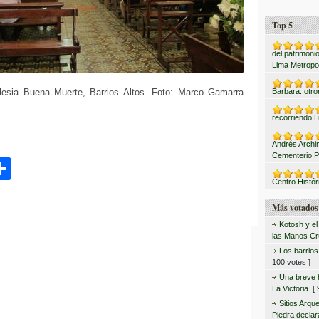
Top 5
del patrimonio
Lima Metropo
iglesia Buena Muerte, Barrios Altos. Foto: Marco Gamarra
Barbara: otro
recorriendo L
Andrés Archi
Cementerio P
C
Centro Histór
o
m
Más votados
Kotosh y el
p
las Manos C
Los barrio
ar
100 votes ]
tir
Una breve hi
La Victoria
[ 9
Sitios Arqu
Piedra declar