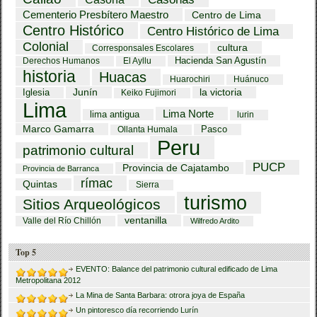
Cementerio Presbítero Maestro
Centro de Lima
Centro Histórico
Centro Histórico de Lima
Colonial
cultura
Corresponsales Escolares
Hacienda San Agustín
Derechos Humanos
El Ayllu
historia
Huacas
Huarochiri
Huánuco
Iglesia
Junín
la victoria
Keiko Fujimori
Lima
Lima Norte
lima antigua
lurin
Marco Gamarra
Pasco
Ollanta Humala
Peru
patrimonio cultural
PUCP
Provincia de Cajatambo
Provincia de Barranca
rímac
Quintas
Sierra
turismo
Sitios Arqueológicos
ventanilla
Valle del Río Chillón
Wilfredo Ardito
Top 5
EVENTO: Balance del patrimonio cultural edificado de Lima
Metropolitana 2012
La Mina de Santa Barbara: otrora joya de España
Un pintoresco día recorriendo Lurín