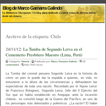
Blog de Marco Gamarra Galindo
La Biblioteca Marquense: Un blog pucp dedicado a cubrir temas de diversa índole
desde mi cámara.
Archivo de la etiqueta:
Chile
24/11/12:
La Tumba de Segundo Leiva en el
Cementerio Presbítero Maestro (Lima, Perú)
Categoría:
Historia
Publicado por:
Marco Gamarra Galindo
13
comentarios
Visto:7925 veces
La Tumba del coronel peruano Segundo Leiva es la historia de
cómo un país le puede dar la espalda a quienes, en vida, no
estuvieron a la altura de las circunstancias y defraudaron las
expectativas de toda una nación. Recordado por el ‘Apure Leiva’
de Francisco Bolognesi, Segundo Leiva, Jefe del II Ejército del
Sur que se había establecido en Arequipa -ante la incursión
chilena-, se convirtió luego de la Guerra del Pacífico, en uno de
los personajes más detestados y polémicos. ¿La razón? El haber