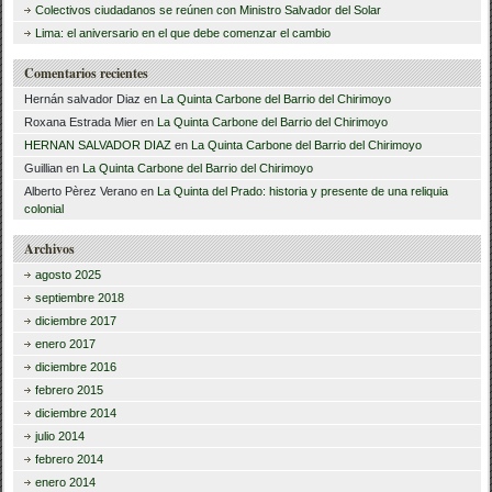
Colectivos ciudadanos se reúnen con Ministro Salvador del Solar
:
Lima: el aniversario en el que debe comenzar el cambio
Comentarios recientes
Hernán salvador Diaz
en
La Quinta Carbone del Barrio del Chirimoyo
Roxana Estrada Mier
en
La Quinta Carbone del Barrio del Chirimoyo
HERNAN SALVADOR DIAZ
en
La Quinta Carbone del Barrio del Chirimoyo
Guillian
en
La Quinta Carbone del Barrio del Chirimoyo
Alberto Pèrez Verano
en
La Quinta del Prado: historia y presente de una reliquia
colonial
Archivos
agosto 2025
septiembre 2018
diciembre 2017
enero 2017
diciembre 2016
febrero 2015
diciembre 2014
julio 2014
febrero 2014
enero 2014