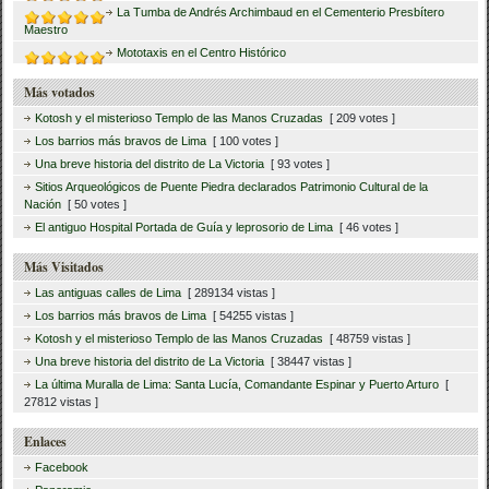
La Tumba de Andrés Archimbaud en el Cementerio Presbítero
Maestro
Mototaxis en el Centro Histórico
Más votados
Kotosh y el misterioso Templo de las Manos Cruzadas
[ 209 votes ]
Los barrios más bravos de Lima
[ 100 votes ]
Una breve historia del distrito de La Victoria
[ 93 votes ]
Sitios Arqueológicos de Puente Piedra declarados Patrimonio Cultural de la
Nación
[ 50 votes ]
El antiguo Hospital Portada de Guía y leprosorio de Lima
[ 46 votes ]
Más Visitados
Las antiguas calles de Lima
[ 289134 vistas ]
Los barrios más bravos de Lima
[ 54255 vistas ]
Kotosh y el misterioso Templo de las Manos Cruzadas
[ 48759 vistas ]
Una breve historia del distrito de La Victoria
[ 38447 vistas ]
La última Muralla de Lima: Santa Lucía, Comandante Espinar y Puerto Arturo
[
27812 vistas ]
Enlaces
Facebook