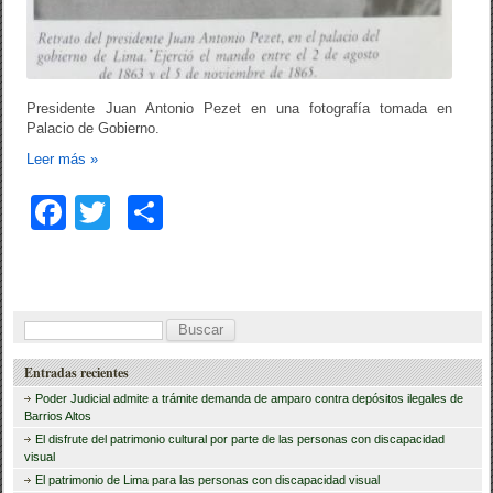
Presidente Juan Antonio Pezet en una fotografía tomada en
Palacio de Gobierno.
Leer más
»
F
T
C
a
wi
o
c
tt
m
e
er
p
B
b
ar
u
Entradas recientes
o
tir
s
Poder Judicial admite a trámite demanda de amparo contra depósitos ilegales de
o
c
Barrios Altos
El disfrute del patrimonio cultural por parte de las personas con discapacidad
a
k
visual
r
El patrimonio de Lima para las personas con discapacidad visual