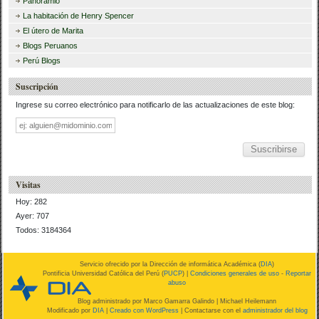
Panoramio
La habitación de Henry Spencer
El útero de Marita
Blogs Peruanos
Perú Blogs
Suscripción
Ingrese su correo electrónico para notificarlo de las actualizaciones de este blog:
Dirección
de
correo
Visitas
Hoy: 282
Ayer: 707
Todos: 3184364
Servicio ofrecido por la Dirección de informática Académica (
DIA
)
Pontificia Universidad Católica del Perú (
PUCP
) |
Condiciones generales de uso
-
Reportar
abuso
Blog administrado por
Marco Gamarra Galindo
| Michael Heilemann
Modificado por
DIA
|
Creado con WordPress
| Contactarse con el
administrador del blog