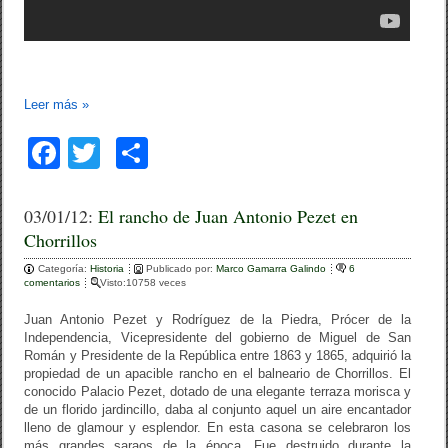
Leer más
»
F
T
C
a
wi
o
c
tt
m
03/01/12:
El rancho de Juan Antonio Pezet en
Chorrillos
e
er
p
Categoría:
b
Historia
Publicado por:
ar
Marco Gamarra Galindo
6
comentarios
Visto:10758 veces
o
tir
Juan Antonio Pezet y Rodríguez de la Piedra, Prócer de la
o
Independencia, Vicepresidente del gobierno de Miguel de San
Román y Presidente de la República entre 1863 y 1865, adquirió la
k
propiedad de un apacible rancho en el balneario de Chorrillos. El
conocido Palacio Pezet, dotado de una elegante terraza morisca y
de un florido jardincillo, daba al conjunto aquel un aire encantador
lleno de glamour y esplendor. En esta casona se celebraron los
más grandes saraos de la época. Fue destruido durante la