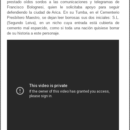
prestado oídos sordos a las comunicaciones y telegramas de
Francisco Bolognesi, quien le solicitaba apoyo para seguir
defendiendo la ciudad de Arica. En su Tumba, en el Cementerio
Presbítero Maestro, se dejan leer borrosas sus dos iniciales: S.L.
(Segundo Leiva), en un nicho cuya entrada está cubierta de
cemento mal esparcido, como si toda una nación quisiese borrar
de su historia a este personaje.