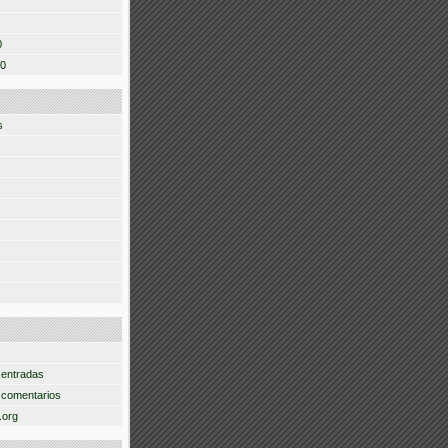
0
10
s
 entradas
 comentarios
.org