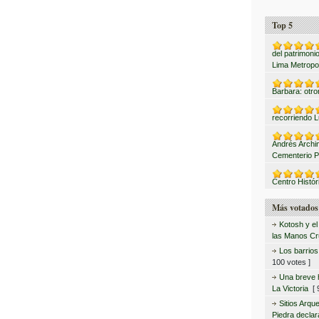
Top 5
del patrimonio
Lima Metropo
Barbara: otro
recorriendo L
Andrés Archi
Cementerio P
Centro Histór
Más votados
Kotosh y el
las Manos C
Los barrio
100 votes ]
Una breve hi
La Victoria
[ 9
Sitios Arqu
Piedra declar