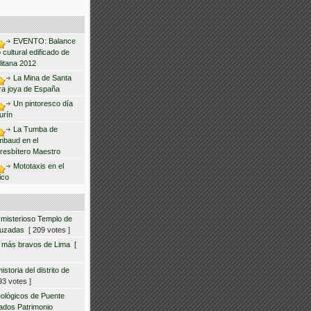
EVENTO: Balance
 cultural edificado de
litana 2012
La Mina de Santa
ra joya de España
Un pintoresco día
urín
La Tumba de
mbaud en el
resbítero Maestro
Mototaxis en el
ico
 misterioso Templo de
ruzadas
[ 209 votes ]
s más bravos de Lima
[
storia del distrito de
3 votes ]
eológicos de Puente
ados Patrimonio