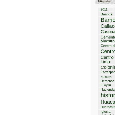
Etiquetas
2011
Barrios
Barri
Callao
Cason
Cemente
Maestro
Centro d
Centro
Centro 
Lima
Coloni
Correspon
cultura
Derechos
El Ayllu
Hacienda
histo
Huaca
Huarochir
Iglesia