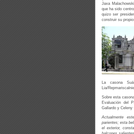
Jaxa Malachowski
que ha sido centro
quizo ser preside
construir su propio
La casona Suá
Lia/Repmariscalnie
Sobre esta casona 
Evaluación del Pa
Gallardo y Celeny 
Actualmente est
parientes; esta be
el exterior, cons
balcones salientes