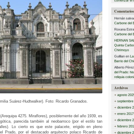
comenzar el 
Comentarios 
Hernán salva
Carbone del B
Roxana Estra
Carbone del B
HERNAN SA
Quinta Carbon
Chirimoyo
Guillian
en
La
Barrio del Ch
Alberto Père
del Prado: hi
reliquia coloni
Archivos
agosto 202
milia Suárez-Hudtwalker). Foto: Ricardo Granados.
septiembre
diciembre 
enero 2017
Arequipa 4275. Miraflores), posiblemente del año 1939, es
diciembre 
gótica, parecida también al neobarroco (por el estilo tan
lles). Lo cierto es que este palacete, erigido en pleno
febrero 20
l Prado, por el destacado arquitecto polaco Ricardo de
diciembre 