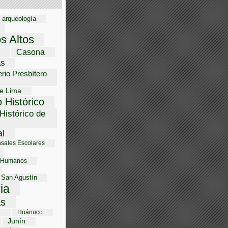
arqueología
os Altos
Casona
as
rio Presbítero
e Lima
 Histórico
Histórico de
al
sales Escolares
 Humanos
 San Agustín
ria
s
i
Huánuco
Junín