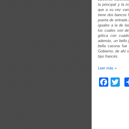
la principal y la
que a su vez van a
tiene dos bancos h
puerta de entrada 
iguales a la de la
los cuales son de
gótica con cuadr
además, un bello j
bella casona fue 
Gobierno, de ahí 
tipo francés.
Leer más
»
F
T
a
wi
c
tt
e
er
b
o