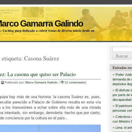
Marco Gamarra Galindo
: Un blog pucp dedicado a cubrir temas de diversa índole desde mi
B
 etiqueta:
Casona Suárez
u
s
Entradas rec
ez: La casona que quiso ser Palacio
c
Poder Judic
demanda de 
a
Publicado por:
Marco Gamarra Galindo
12 comentarios
depósitos ileg
r
El disfrute 
por parte de 
quipa hay más de una historia: la casona Suárez es, pues,
:
discapacidad 
eculiar parecido a Palacio de Gobierno resalta en esta vía
El patrimon
ta a los transeúntes a echar sobre ella más de una mirada
personas con
ha intentado, sin embargo, demolerla -hecho que por cierto,
Colectivos
de conciencia por la cultura en el país-.
con Ministro 
Lima: el an