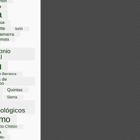
mori
a
a
gua
rte
lurin
amarra
umala
onio
l
u
de Barranca
a de
bo
Quintas
Sierra
ológicos
smo
Río Chillón
a
ito