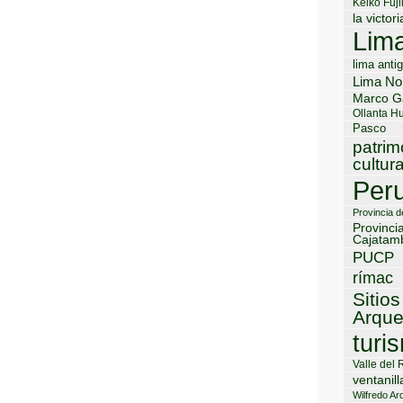
Keiko Fuji
la victori
Lim
lima anti
Lima No
Marco G
Ollanta H
Pasco
patrim
cultura
Per
Provincia 
Provinci
Cajatam
PUCP
rímac
Sitios
Arque
turi
Valle del 
ventanill
Wilfredo Ard