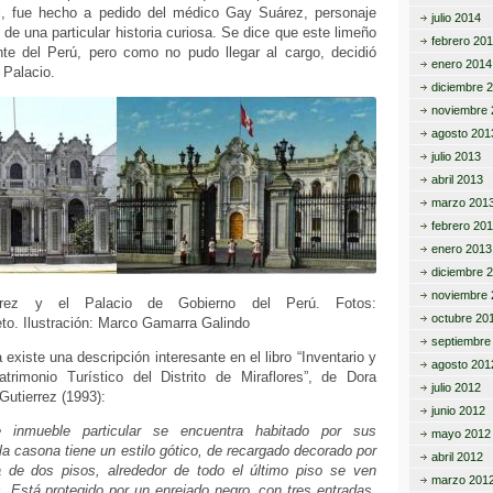
, fue hecho a pedido del médico Gay Suárez, personaje
julio 2014
 de una particular historia curiosa. Se dice que este limeño
febrero 20
nte del Perú, pero como no pudo llegar al cargo, decidió
enero 2014
 Palacio.
diciembre 
noviembre 
agosto 201
julio 2013
abril 2013
marzo 201
febrero 20
enero 2013
diciembre 
noviembre 
rez y el Palacio de Gobierno del Perú. Fotos:
octubre 20
to. Ilustración: Marco Gamarra Galindo
septiembre
existe una descripción interesante en el libro “Inventario y
agosto 201
trimonio Turístico del Distrito de Miraflores”, de Dora
julio 2012
Gutierrez (1993):
junio 2012
e inmueble particular se encuentra habitado por sus
mayo 2012
lla casona tiene un estilo gótico, de recargado decorado por
abril 2012
ta de dos pisos, alrededor de todo el último piso se ven
marzo 201
. Está protegido por un enrejado negro, con tres entradas,