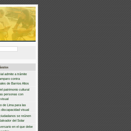
ientes
ial admite a trámite
amparo contra
ales de Barrios Altos
del patrimonio cultural
las personas con
visual
io de Lima para las
 discapacidad visual
 ciudadanos se reúnen
Salvador del Solar
iversario en el que debe