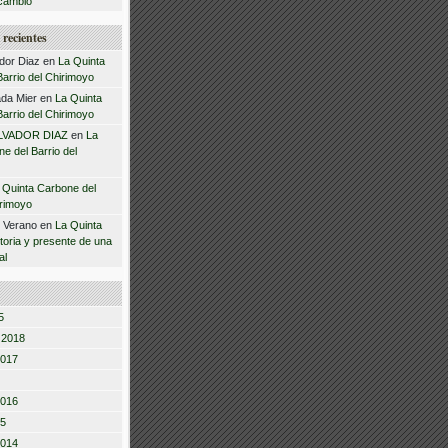
cambio
recientes
dor Diaz
en
La Quinta
arrio del Chirimoyo
da Mier
en
La Quinta
arrio del Chirimoyo
LVADOR DIAZ
en
La
e del Barrio del
 Quinta Carbone del
irimoyo
z Verano
en
La Quinta
storia y presente de una
al
5
 2018
2017
2016
15
2014