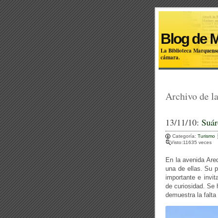
Blog de 
La Biblioteca Marquense
cámara.
Archivo de la
13/11/10:
Suár
Categoría:
Turismo
Visto:11635 veces
En la avenida Are
una de ellas. Su p
importante e invi
de curiosidad. Se 
demuestra la falta 