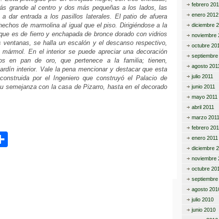
febrero 20
 más grande al centro y dos más pequeñas a los lados, las
enero 2012
 dar entrada a los pasillos laterales. El patio de afuera
echos de marmolina al igual que el piso. Dirigiéndose a la
diciembre 
que es de fierro y enchapada de bronce dorado con vidrios
noviembre 
s ventanas, se halla un escalón y el descanso respectivo,
octubre 20
 mármol. En el interior se puede apreciar una decoración
septiembre
os en pan de oro, que pertenece a la familia; tienen,
agosto 201
ardín interior. Vale la pena mencionar y destacar que esta
julio 2011
construida por el Ingeniero que construyó el Palacio de
su semejanza con la casa de Pizarro, hasta en el decorado
junio 2011
mayo 2011
abril 2011
marzo 201
febrero 201
C
enero 2011
diciembre 
o
noviembre 
m
octubre 20
septiembre
p
agosto 201
ar
julio 2010
junio 2010
tir