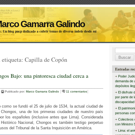
Marco Gamarra Galindo
: Un blog pucp dedicado a cubrir temas de diversa índole desde mi
B
 etiqueta:
Capilla de Copón
u
s
Entradas rec
gos Bajo: una pintoresca ciudad cerca a
c
Poder Judic
demanda de 
a
depósitos ileg
Publicado por:
Marco Gamarra Galindo
11 comentarios
r
El disfrute 
por parte de 
:
discapacidad 
o como se fundó el 25 de julio de 1534, la actual ciudad de
El patrimon
 Chongos, una de los primeras ciudades de nuestro país
personas con
por los españoles (inclusive antes que Lima). Considerada
Colectivos
istórico Nacional, Chongos es también testigo perpetuo
con Ministro 
usos del Tribunal de la Santa Inquisición en América.
Lima: el an