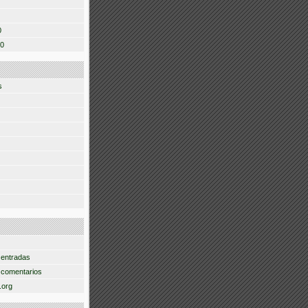
0
10
s
 entradas
 comentarios
.org