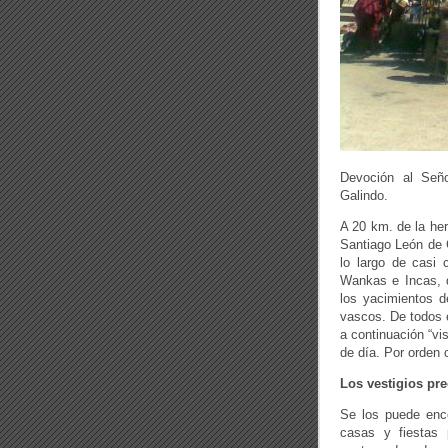
Devoción al Señ
Galindo.
A 20 km. de la he
Santiago León de 
lo largo de casi 
Wankas e Incas, d
los yacimientos d
vascos. De todos 
a continuación “v
de día. Por orden c
Los vestigios pr
Se los puede enco
casas y fiestas 