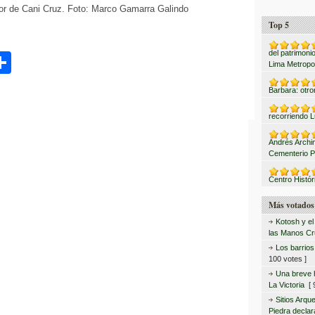
ñor de Cani Cruz. Foto: Marco Gamarra Galindo
Top 5
del patrimonio
C
Lima Metropo
o
Barbara: otro
m
recorriendo L
p
Andrés Archi
ar
Cementerio P
tir
Centro Histór
Más votados
Kotosh y el
las Manos C
Los barrio
100 votes ]
Una breve hi
La Victoria
[ 9
Sitios Arqu
Piedra declar