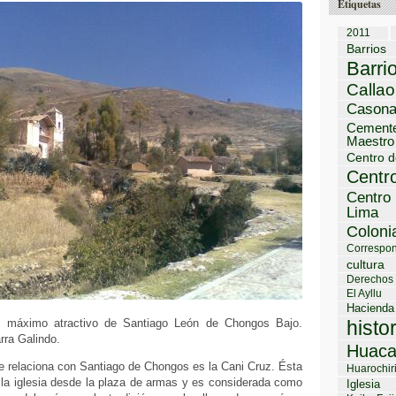
Etiquetas
2011
Barrios
Barri
Callao
Cason
Cemente
Maestro
Centro d
Centro
Centro 
Lima
Coloni
Correspon
cultura
Derechos
El Ayllu
Hacienda
, máximo atractivo de Santiago León de Chongos Bajo.
histo
ra Galindo.
Huaca
se relaciona con Santiago de Chongos es la Cani Cruz. Ésta
Huarochir
 la iglesia desde la plaza de armas y es considerada como
Iglesia