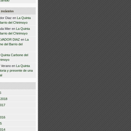
cambio
recientes
dor Diaz
en
La Quinta
arrio del Chirimoyo
da Mier
en
La Quinta
arrio del Chirimoyo
LVADOR DIAZ
en
La
e del Barrio del
 Quinta Carbone del
irimoyo
z Verano
en
La Quinta
storia y presente de una
al
5
 2018
2017
2016
15
2014