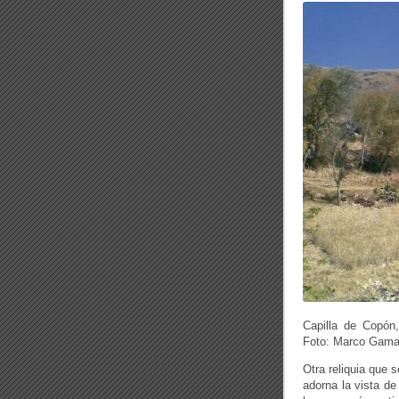
Capilla de Copón
Foto: Marco Gamar
Otra reliquia que 
adorna la vista de