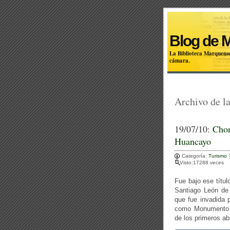
Blog de 
La Biblioteca Marquense
cámara.
Archivo de la
19/07/10:
Chon
Huancayo
Categoría:
Turismo
Visto:17288 veces
Fue bajo ese títul
Santiago León de
que fue invadida 
como Monumento H
de los primeros ab