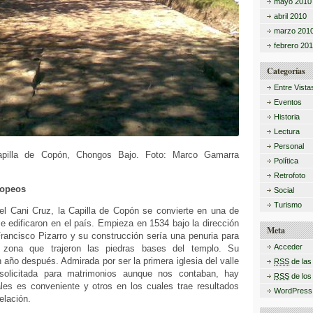
mayo 2010
abril 2010
marzo 201
febrero 20
Categorías
Entre Vista
Eventos
Historia
Lectura
Personal
apilla de Copón, Chongos Bajo. Foto: Marco Gamarra
Política
Retrofoto
ropeos
Social
Turismo
 el Cani Cruz, la Capilla de Copón se convierte en una de
e edificaron en el país. Empieza en 1534 bajo la dirección
Meta
rancisco Pizarro y su construcción sería una penuria para
Acceder
 zona que trajeron las piedras bases del templo. Su
 año después. Admirada por ser la primera iglesia del valle
RSS
de las
solicitada para matrimonios aunque nos contaban, hay
RSS
de los
es es conveniente y otros en los cuales trae resultados
WordPress
elación.