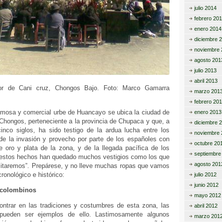
julio 2014
febrero 20
enero 2014
diciembre 
noviembre 
agosto 201
julio 2013
abril 2013
or de Cani cruz, Chongos Bajo. Foto: Marco Gamarra
marzo 201
febrero 20
rmosa y comercial urbe de Huancayo se ubica la ciudad de
enero 2013
Chongos, perteneciente a la provincia de Chupaca y que, a
diciembre 
cinco siglos, ha sido testigo de la ardua lucha entre los
noviembre 
e la invasión y provecho por parte de los españoles con
octubre 20
e oro y plata de la zona, y de la llegada pacífica de los
septiembre
estos hechos han quedado muchos vestigios como los que
agosto 201
isitaremos”. Prepárese, y no lleve muchas ropas que vamos
ronológico e histórico:
julio 2012
junio 2012
ecolombinos
mayo 2012
ntrar en las tradiciones y costumbres de esta zona, las
abril 2012
pueden ser ejemplos de ello. Lastimosamente algunos
marzo 201