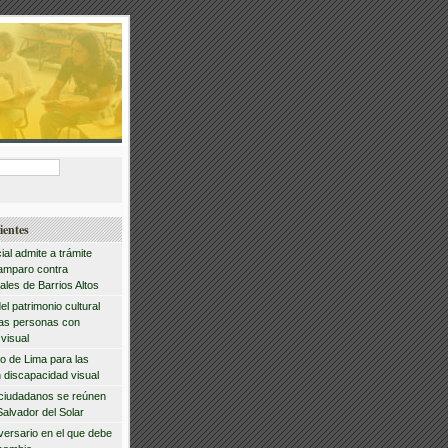
ientes
ial admite a trámite
amparo contra
ales de Barrios Altos
del patrimonio cultural
las personas con
visual
io de Lima para las
 discapacidad visual
 ciudadanos se reúnen
Salvador del Solar
iversario en el que debe