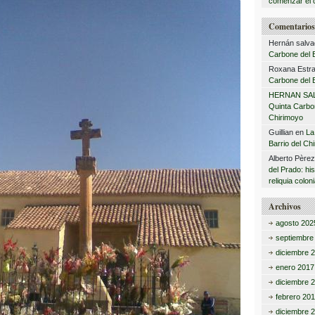
comenzar el 
Comentarios 
Hernán salva
Carbone del B
Roxana Estra
Carbone del B
HERNAN SA
Quinta Carbon
Chirimoyo
Guillian
en
La
Barrio del Ch
Alberto Père
del Prado: hi
reliquia coloni
Archivos
agosto 202
septiembre
diciembre 
enero 2017
diciembre 
febrero 20
diciembre 