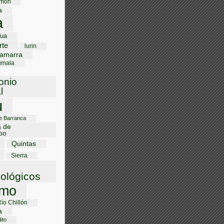
mori
a
a
gua
rte
lurin
amarra
umala
onio
l
u
de Barranca
a de
bo
Quintas
Sierra
ológicos
smo
Río Chillón
a
ito