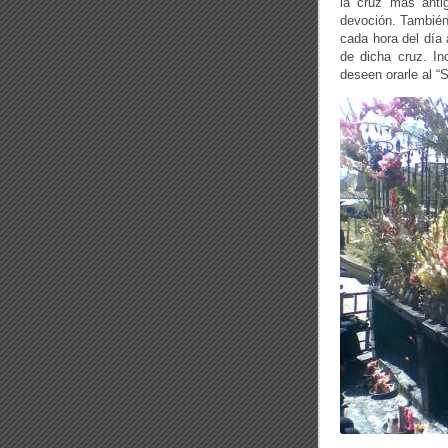
la cruz más antig
devoción. También
cada hora del día
de dicha cruz. In
deseen orarle al “