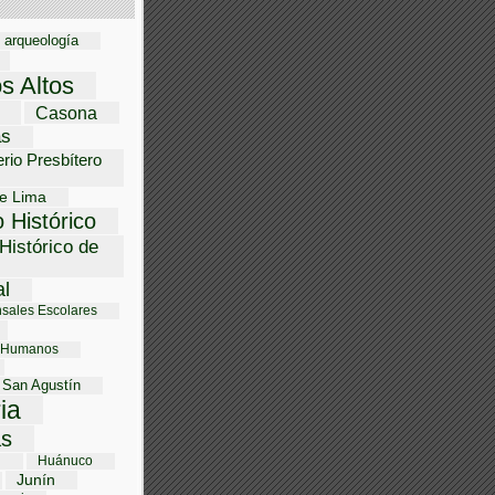
arqueología
os Altos
Casona
as
rio Presbítero
e Lima
 Histórico
Histórico de
al
sales Escolares
 Humanos
 San Agustín
ria
s
i
Huánuco
Junín