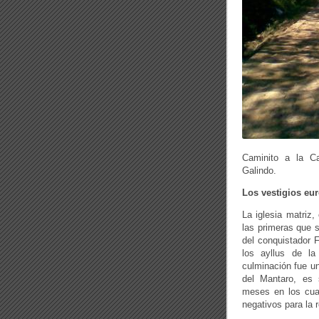
Caminito a la C
Galindo.
Los vestigios eu
La iglesia matriz,
las primeras que s
del conquistador F
los ayllus de la
culminación fue un
del Mantaro, es 
meses en los cual
negativos para la r