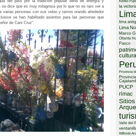
ua del país por la tradición popular llena de energía y
Keiko Fuji
 se dice que es muy milagrosa por lo que no es raro ver a
la victori
Lim
 a varias personas con sus velas y ramos orando alrededor
clusive se han habilitado asientos para las personas que
lima anti
Señor de Cani Cruz”.
Lima No
Marco G
Ollanta H
Pasco
patrim
cultura
Per
Provincia 
Provinci
Cajatam
PUCP
rímac
Sitios
Arque
turi
Valle del 
ventanill
Wilfredo Ard