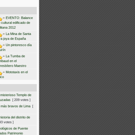
EVENTO: Balance
 cultural edificado de
litana 2012
La Mina de Santa
ra joya de España
Un pintoresco día
urín
La Tumba de
mbaud en el
resbítero Maestro
Mototaxis en el
ico
 misterioso Templo de
ruzadas
[ 209 votes ]
s más bravos de Lima
[
storia del distrito de
3 votes ]
eológicos de Puente
ados Patrimonio