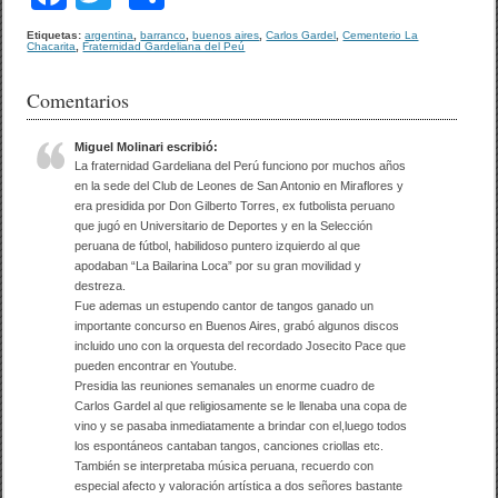
a
wi
o
Etiquetas:
argentina
,
barranco
,
buenos aires
,
Carlos Gardel
,
Cementerio La
Chacarita
,
Fraternidad Gardeliana del Peú
c
tt
m
e
er
p
Comentarios
b
ar
Miguel Molinari
escribió:
o
tir
La fraternidad Gardeliana del Perú funciono por muchos años
en la sede del Club de Leones de San Antonio en Miraflores y
o
era presidida por Don Gilberto Torres, ex futbolista peruano
que jugó en Universitario de Deportes y en la Selección
k
peruana de fútbol, habilidoso puntero izquierdo al que
apodaban “La Bailarina Loca” por su gran movilidad y
destreza.
Fue ademas un estupendo cantor de tangos ganado un
importante concurso en Buenos Aires, grabó algunos discos
incluido uno con la orquesta del recordado Josecito Pace que
pueden encontrar en Youtube.
Presidia las reuniones semanales un enorme cuadro de
Carlos Gardel al que religiosamente se le llenaba una copa de
vino y se pasaba inmediatamente a brindar con el,luego todos
los espontáneos cantaban tangos, canciones criollas etc.
También se interpretaba música peruana, recuerdo con
especial afecto y valoración artística a dos señores bastante