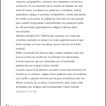
mayores arequipeños, siempre muy elegantes con terno y
sombrero, en un momento de la reunión al rededor de una
enorme mesa, sacaban sus guitarras y cantaban, valses
argentinos, tangos y yaravies arequipeños, temas que jamas
he vuelto a escuchar, la calidad de este dúo era tan grande
que cuando empezaban a desenfundar sus guitarras todos
los allí presentes guardábamos religioso silencio para
escucharlos.
Siempre iniciaba Don Gilberto las cesiones así como las
concluía cantando un tango o un vals argentino para lo que
tenia consigo un kset con pistas que le servían de fondo
musical.
Bellos recuerdos de épocas idas y bellas veladas a las que
tuve la suerte de acudir por mi amistad con aficionados
mucho mayores que yo motivadas por mi profunda
admiración por el gran Carlos Gardel.
La gran mayoría de quienes acudían a esta cita semanal con
Gardel ya no existen, valgan estas palabras para recordarlos
con cariño y aprecio enorme por la gran enseñanza que me
dieron a través de su arte y conocimiento, pero sobre todo
arropados por la figura del incomparable Carlos Gardel.
10/01/19 17:27:58
Deja un comentario