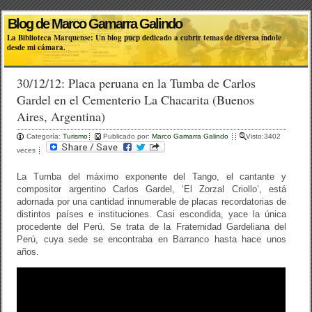
Blog de Marco Gamarra Galindo
La Biblioteca Marquense: Un blog pucp dedicado a cubrir temas de diversa índole
desde mi cámara.
30/12/12: Placa peruana en la Tumba de Carlos
Gardel en el Cementerio La Chacarita (Buenos
Aires, Argentina)
Categoría:
Turismo
Publicado por:
Marco Gamarra Galindo
Visto:3402
veces
La Tumba del máximo exponente del Tango, el cantante y
compositor argentino Carlos Gardel, ‘El Zorzal Criollo’, está
adornada por una cantidad innumerable de placas recordatorias de
distintos países e instituciones. Casi escondida, yace la única
procedente del Perú. Se trata de la Fraternidad Gardeliana del
Perú, cuya sede se encontraba en Barranco hasta hace unos
años.