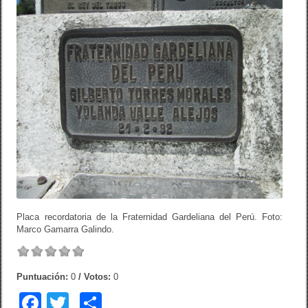
Placa recordatoria de la Fraternidad Gardeliana del Perú. Foto:
Marco Gamarra Galindo.
Puntuación:
0
/ Votos:
0
F
T
C