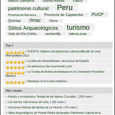
Marco Gamarra
Pasco
Ollanta Humala
Peru
patrimonio cultural
PUCP
Provincia de Cajatambo
Provincia de Barranca
rímac
Quintas
Sierra
turismo
Sitios Arqueológicos
ventanilla
Valle del Río Chillón
Wilfredo Ardito
Top 5
EVENTO: Balance del patrimonio cultural edificado de Lima
Metropolitana 2012
La Mina de Santa Barbara: otrora joya de España
Un pintoresco día recorriendo Lurín
La Tumba de Andrés Archimbaud en el Cementerio Presbítero
Maestro
Mototaxis en el Centro Histórico
Más votados
Kotosh y el misterioso Templo de las Manos Cruzadas
[ 209 votes ]
Los barrios más bravos de Lima
[ 100 votes ]
Una breve historia del distrito de La Victoria
[ 93 votes ]
Sitios Arqueológicos de Puente Piedra declarados Patrimonio Cultural de la