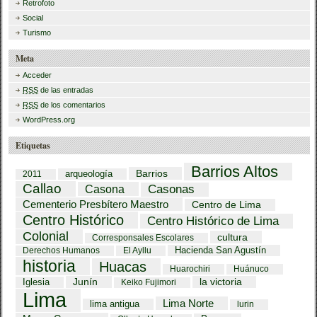
Retrofoto
Social
Turismo
Meta
Acceder
RSS
de las entradas
RSS
de los comentarios
WordPress.org
Etiquetas
Barrios Altos
Barrios
arqueología
2011
Callao
Casona
Casonas
Cementerio Presbítero Maestro
Centro de Lima
Centro Histórico
Centro Histórico de Lima
Colonial
cultura
Corresponsales Escolares
Hacienda San Agustín
Derechos Humanos
El Ayllu
historia
Huacas
Huarochiri
Huánuco
Iglesia
Junín
la victoria
Keiko Fujimori
Lima
Lima Norte
lima antigua
lurin