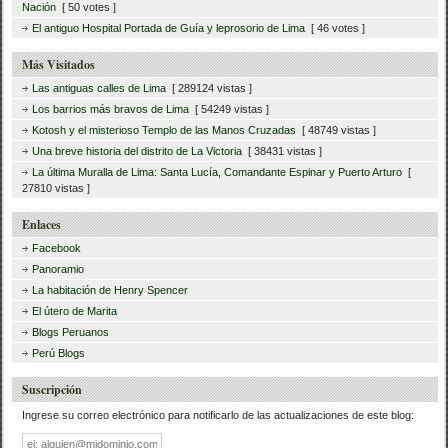
Nación
[ 50 votes ]
El antiguo Hospital Portada de Guía y leprosorio de Lima
[ 46 votes ]
Más Visitados
Las antiguas calles de Lima
[ 289124 vistas ]
Los barrios más bravos de Lima
[ 54249 vistas ]
Kotosh y el misterioso Templo de las Manos Cruzadas
[ 48749 vistas ]
Una breve historia del distrito de La Victoria
[ 38431 vistas ]
La última Muralla de Lima: Santa Lucía, Comandante Espinar y Puerto Arturo
[
27810 vistas ]
Enlaces
Facebook
Panoramio
La habitación de Henry Spencer
El útero de Marita
Blogs Peruanos
Perú Blogs
Suscripción
Ingrese su correo electrónico para notificarlo de las actualizaciones de este blog:
Dirección
de