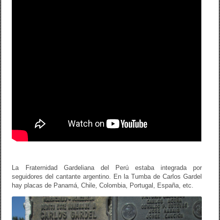
La Fraternidad Gardeliana del Perú estaba integrada por
seguidores del cantante argentino. En la Tumba de Carlos Gardel
hay placas de Panamá, Chile, Colombia, Portugal, España, etc.