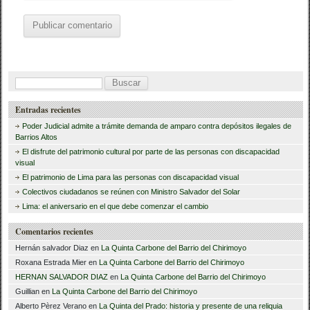
B
u
Entradas recientes
s
Poder Judicial admite a trámite demanda de amparo contra depósitos ilegales de
c
Barrios Altos
El disfrute del patrimonio cultural por parte de las personas con discapacidad
a
visual
r
El patrimonio de Lima para las personas con discapacidad visual
Colectivos ciudadanos se reúnen con Ministro Salvador del Solar
:
Lima: el aniversario en el que debe comenzar el cambio
Comentarios recientes
Hernán salvador Diaz
en
La Quinta Carbone del Barrio del Chirimoyo
Roxana Estrada Mier
en
La Quinta Carbone del Barrio del Chirimoyo
HERNAN SALVADOR DIAZ
en
La Quinta Carbone del Barrio del Chirimoyo
Guillian
en
La Quinta Carbone del Barrio del Chirimoyo
Alberto Pèrez Verano
en
La Quinta del Prado: historia y presente de una reliquia