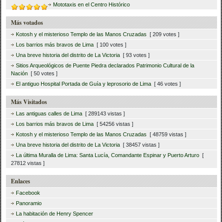
Mototaxis en el Centro Histórico
Más votados
Kotosh y el misterioso Templo de las Manos Cruzadas
[ 209 votes ]
Los barrios más bravos de Lima
[ 100 votes ]
Una breve historia del distrito de La Victoria
[ 93 votes ]
Sitios Arqueológicos de Puente Piedra declarados Patrimonio Cultural de la
Nación
[ 50 votes ]
El antiguo Hospital Portada de Guía y leprosorio de Lima
[ 46 votes ]
Más Visitados
Las antiguas calles de Lima
[ 289143 vistas ]
Los barrios más bravos de Lima
[ 54256 vistas ]
Kotosh y el misterioso Templo de las Manos Cruzadas
[ 48759 vistas ]
Una breve historia del distrito de La Victoria
[ 38457 vistas ]
La última Muralla de Lima: Santa Lucía, Comandante Espinar y Puerto Arturo
[
27812 vistas ]
Enlaces
Facebook
Panoramio
La habitación de Henry Spencer