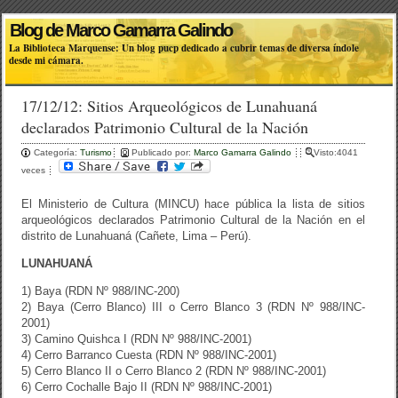
Blog de Marco Gamarra Galindo
La Biblioteca Marquense: Un blog pucp dedicado a cubrir temas de diversa índole
desde mi cámara.
17/12/12: Sitios Arqueológicos de Lunahuaná
declarados Patrimonio Cultural de la Nación
Categoría:
Turismo
Publicado por:
Marco Gamarra Galindo
Visto:4041
veces
El Ministerio de Cultura (MINCU) hace pública la lista de sitios
arqueológicos declarados Patrimonio Cultural de la Nación en el
distrito de Lunahuaná (Cañete, Lima – Perú).
LUNAHUANÁ
1) Baya (RDN Nº 988/INC-200)
2) Baya (Cerro Blanco) III o Cerro Blanco 3 (RDN Nº 988/INC-
2001)
3) Camino Quishca I (RDN Nº 988/INC-2001)
4) Cerro Barranco Cuesta (RDN Nº 988/INC-2001)
5) Cerro Blanco II o Cerro Blanco 2 (RDN Nº 988/INC-2001)
6) Cerro Cochalle Bajo II (RDN Nº 988/INC-2001)