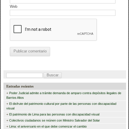
Web
B
u
Entradas recientes
s
Poder Judicial admite a trámite demanda de amparo contra depósitos ilegales de
c
Barrios Altos
El disfrute del patrimonio cultural por parte de las personas con discapacidad
a
visual
r
El patrimonio de Lima para las personas con discapacidad visual
Colectivos ciudadanos se reúnen con Ministro Salvador del Solar
:
Lima: el aniversario en el que debe comenzar el cambio