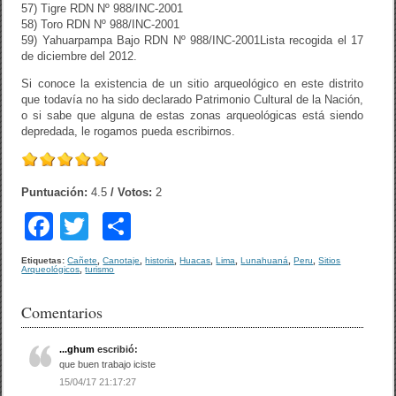
57) Tigre RDN Nº 988/INC-2001
58) Toro RDN Nº 988/INC-2001
59) Yahuarpampa Bajo RDN Nº 988/INC-2001
Lista recogida el 17
de diciembre del 2012.
Si conoce la existencia de un sitio arqueológico en este distrito
que todavía no ha sido declarado Patrimonio Cultural de la Nación,
o si sabe que alguna de estas zonas arqueológicas está siendo
depredada, le rogamos pueda escribirnos.
Puntuación:
4.5
/ Votos:
2
F
T
C
a
wi
o
Etiquetas:
Cañete
,
Canotaje
,
historia
,
Huacas
,
Lima
,
Lunahuaná
,
Peru
,
Sitios
Arqueológicos
,
turismo
c
tt
m
e
er
p
Comentarios
b
ar
...ghum
escribió:
o
tir
que buen trabajo iciste
15/04/17 21:17:27
o