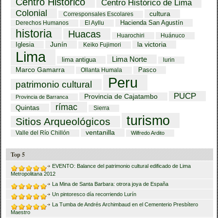
Centro Histórico
Centro Histórico de Lima
Colonial
cultura
Corresponsales Escolares
Hacienda San Agustín
Derechos Humanos
El Ayllu
historia
Huacas
Huarochiri
Huánuco
Iglesia
Junín
la victoria
Keiko Fujimori
Lima
Lima Norte
lima antigua
lurin
Marco Gamarra
Pasco
Ollanta Humala
Peru
patrimonio cultural
PUCP
Provincia de Cajatambo
Provincia de Barranca
rímac
Quintas
Sierra
turismo
Sitios Arqueológicos
ventanilla
Valle del Río Chillón
Wilfredo Ardito
Top 5
EVENTO: Balance del patrimonio cultural edificado de Lima
Metropolitana 2012
La Mina de Santa Barbara: otrora joya de España
Un pintoresco día recorriendo Lurín
La Tumba de Andrés Archimbaud en el Cementerio Presbítero
Maestro