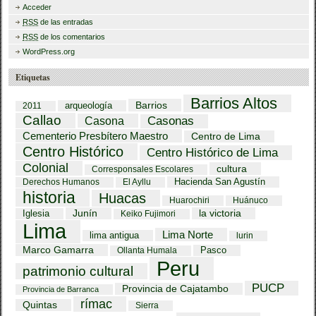
Acceder
RSS
de las entradas
RSS
de los comentarios
WordPress.org
Etiquetas
Barrios Altos
Barrios
arqueología
2011
Callao
Casona
Casonas
Cementerio Presbítero Maestro
Centro de Lima
Centro Histórico
Centro Histórico de Lima
Colonial
cultura
Corresponsales Escolares
Hacienda San Agustín
Derechos Humanos
El Ayllu
historia
Huacas
Huarochiri
Huánuco
Iglesia
Junín
la victoria
Keiko Fujimori
Lima
Lima Norte
lima antigua
lurin
Marco Gamarra
Pasco
Ollanta Humala
Peru
patrimonio cultural
PUCP
Provincia de Cajatambo
Provincia de Barranca
rímac
Quintas
Sierra