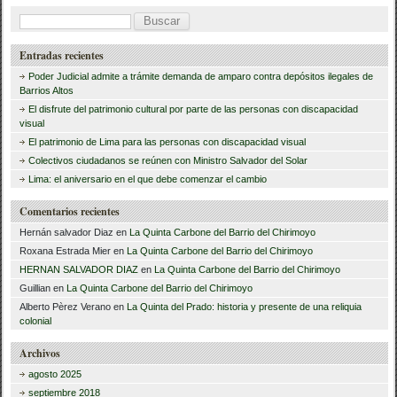
B
u
Entradas recientes
s
Poder Judicial admite a trámite demanda de amparo contra depósitos ilegales de
c
Barrios Altos
El disfrute del patrimonio cultural por parte de las personas con discapacidad
a
visual
r
El patrimonio de Lima para las personas con discapacidad visual
Colectivos ciudadanos se reúnen con Ministro Salvador del Solar
:
Lima: el aniversario en el que debe comenzar el cambio
Comentarios recientes
Hernán salvador Diaz
en
La Quinta Carbone del Barrio del Chirimoyo
Roxana Estrada Mier
en
La Quinta Carbone del Barrio del Chirimoyo
HERNAN SALVADOR DIAZ
en
La Quinta Carbone del Barrio del Chirimoyo
Guillian
en
La Quinta Carbone del Barrio del Chirimoyo
Alberto Pèrez Verano
en
La Quinta del Prado: historia y presente de una reliquia
colonial
Archivos
agosto 2025
septiembre 2018