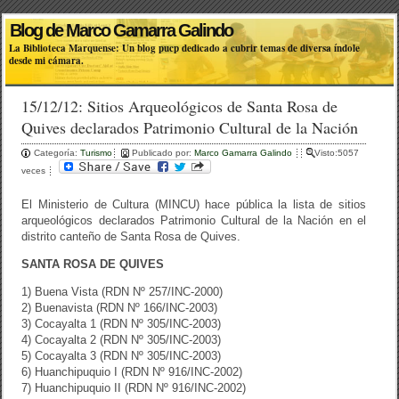
Blog de Marco Gamarra Galindo
La Biblioteca Marquense: Un blog pucp dedicado a cubrir temas de diversa índole
desde mi cámara.
15/12/12: Sitios Arqueológicos de Santa Rosa de
Quives declarados Patrimonio Cultural de la Nación
Categoría:
Turismo
Publicado por:
Marco Gamarra Galindo
Visto:5057
veces
El Ministerio de Cultura (MINCU) hace pública la lista de sitios
arqueológicos declarados Patrimonio Cultural de la Nación en el
distrito canteño de Santa Rosa de Quives.
SANTA ROSA DE QUIVES
1) Buena Vista (RDN Nº 257/INC-2000)
2) Buenavista (RDN Nº 166/INC-2003)
3) Cocayalta 1 (RDN Nº 305/INC-2003)
4) Cocayalta 2 (RDN Nº 305/INC-2003)
5) Cocayalta 3 (RDN Nº 305/INC-2003)
6) Huanchipuquio I (RDN Nº 916/INC-2002)
7) Huanchipuquio II (RDN Nº 916/INC-2002)