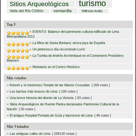
turismo
Sitios Arqueológicos
ventanilla
Valle del Río Chillón
Wilfredo Ardito
Top 5
EVENTO: Balance del patrimonio cultural edificado de Lima
Metropolitana 2012
La Mina de Santa Barbara: otrora joya de España
Un pintoresco día recorriendo Lurín
La Tumba de Andrés Archimbaud en el Cementerio Presbítero
Maestro
Mototaxis en el Centro Histórico
Más votados
Kotosh y el misterioso Templo de las Manos Cruzadas
[ 209 votes ]
Los barrios más bravos de Lima
[ 100 votes ]
Una breve historia del distrito de La Victoria
[ 93 votes ]
Sitios Arqueológicos de Puente Piedra declarados Patrimonio Cultural de la
Nación
[ 50 votes ]
El antiguo Hospital Portada de Guía y leprosorio de Lima
[ 46 votes ]
Más Visitados
Las antiguas calles de Lima
[ 289130 vistas ]