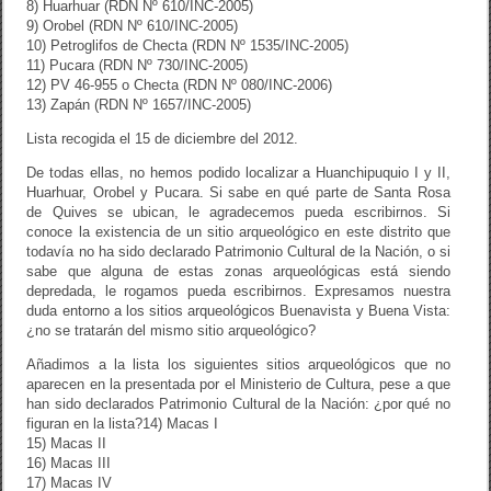
8) Huarhuar (RDN Nº 610/INC-2005)
9) Orobel (RDN Nº 610/INC-2005)
10) Petroglifos de Checta (RDN Nº 1535/INC-2005)
11) Pucara (RDN Nº 730/INC-2005)
12) PV 46-955 o Checta (RDN Nº 080/INC-2006)
13) Zapán (RDN Nº 1657/INC-2005)
Lista recogida el 15 de diciembre del 2012.
De todas ellas, no hemos podido localizar a Huanchipuquio I y II,
Huarhuar, Orobel y Pucara. Si sabe en qué parte de Santa Rosa
de Quives se ubican, le agradecemos pueda escribirnos. Si
conoce la existencia de un sitio arqueológico en este distrito que
todavía no ha sido declarado Patrimonio Cultural de la Nación, o si
sabe que alguna de estas zonas arqueológicas está siendo
depredada, le rogamos pueda escribirnos. Expresamos nuestra
duda entorno a los sitios arqueológicos Buenavista y Buena Vista:
¿no se tratarán del mismo sitio arqueológico?
Añadimos a la lista los siguientes sitios arqueológicos que no
aparecen en la presentada por el Ministerio de Cultura, pese a que
han sido declarados Patrimonio Cultural de la Nación: ¿por qué no
figuran en la lista?
14) Macas I
15) Macas II
16) Macas III
17) Macas IV