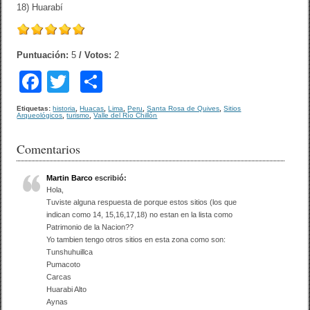
18) Huarabí
Puntuación:
5
/ Votos:
2
F
T
C
a
wi
o
Etiquetas:
historia
,
Huacas
,
Lima
,
Peru
,
Santa Rosa de Quives
,
Sitios
Arqueológicos
,
turismo
,
Valle del Río Chillón
c
tt
m
e
er
p
Comentarios
b
ar
Martin Barco
escribió:
o
tir
Hola,
Tuviste alguna respuesta de porque estos sitios (los que
o
indican como 14, 15,16,17,18) no estan en la lista como
Patrimonio de la Nacion??
k
Yo tambien tengo otros sitios en esta zona como son:
Tunshuhuillca
Pumacoto
Carcas
Huarabi Alto
Aynas