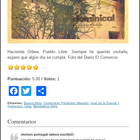
Hacienda Orbea, Pueblo Libre. Siempre he querido visitarla;
espero que algún día se cumpla. Foto del Diario El Comercio.
Puntuación:
5.00
/ Votos:
1
F
T
C
a
wi
o
Etiquetas:
Barrios Altos
,
Cementerio Presbítero Maestro
,
José de la Puente y
Querejazú
,
Lima
,
Magdalena Vieja
c
tt
m
e
er
p
Comentarios
b
ar
moises portugal ramos
escribió:
soy historiador, por favor indiqueme el cuartel en que se