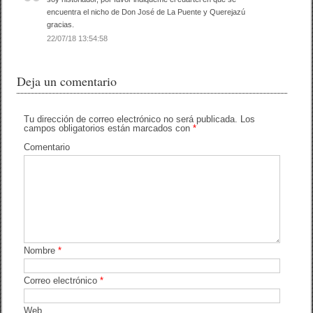
o
tir
encuentra el nicho de Don José de La Puente y Querejazú
o
gracias.
k
22/07/18 13:54:58
Deja un comentario
Tu dirección de correo electrónico no será publicada.
Los
campos obligatorios están marcados con
*
Comentario
Nombre
*
Correo electrónico
*
Web