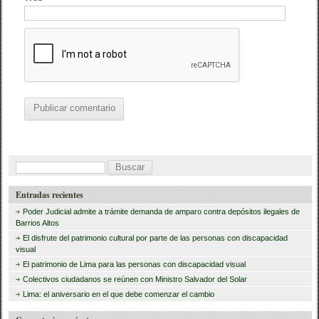
B
u
Entradas recientes
s
Poder Judicial admite a trámite demanda de amparo contra depósitos ilegales de
c
Barrios Altos
El disfrute del patrimonio cultural por parte de las personas con discapacidad
a
visual
r
El patrimonio de Lima para las personas con discapacidad visual
Colectivos ciudadanos se reúnen con Ministro Salvador del Solar
:
Lima: el aniversario en el que debe comenzar el cambio