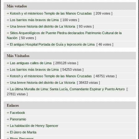
Más votados
Kotosh y el misterioso Templo de las Manos Cruzadas
[ 209 votes ]
Los barrios más bravos de Lima
[ 100 votes ]
Una breve historia del distrito de La Victoria
[ 93 votes ]
Sitios Arqueológicos de Puente Piedra declarados Patrimonio Cultural de la
Nación
[ 50 votes ]
El antiguo Hospital Portada de Guía y leprosorio de Lima
[ 46 votes ]
Más Visitados
Las antiguas calles de Lima
[ 289128 vistas ]
Los barrios más bravos de Lima
[ 54253 vistas ]
Kotosh y el misterioso Templo de las Manos Cruzadas
[ 48751 vistas ]
Una breve historia del distrito de La Victoria
[ 38433 vistas ]
La última Muralla de Lima: Santa Lucía, Comandante Espinar y Puerto Arturo
[
27811 vistas ]
Enlaces
Facebook
Panoramio
La habitación de Henry Spencer
El útero de Marita
Blogs Peruanos