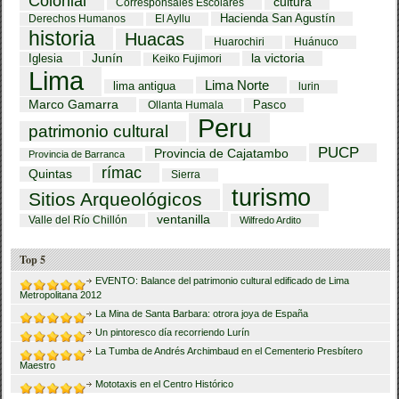
Colonial
cultura
Corresponsales Escolares
Hacienda San Agustín
Derechos Humanos
El Ayllu
historia
Huacas
Huarochiri
Huánuco
Iglesia
Junín
la victoria
Keiko Fujimori
Lima
Lima Norte
lima antigua
lurin
Marco Gamarra
Pasco
Ollanta Humala
Peru
patrimonio cultural
PUCP
Provincia de Cajatambo
Provincia de Barranca
rímac
Quintas
Sierra
turismo
Sitios Arqueológicos
ventanilla
Valle del Río Chillón
Wilfredo Ardito
Top 5
EVENTO: Balance del patrimonio cultural edificado de Lima
Metropolitana 2012
La Mina de Santa Barbara: otrora joya de España
Un pintoresco día recorriendo Lurín
La Tumba de Andrés Archimbaud en el Cementerio Presbítero
Maestro
Mototaxis en el Centro Histórico