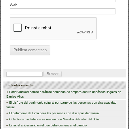
Web
B
u
Entradas recientes
s
Poder Judicial admite a trámite demanda de amparo contra depósitos ilegales de
c
Barrios Altos
El disfrute del patrimonio cultural por parte de las personas con discapacidad
a
visual
r
El patrimonio de Lima para las personas con discapacidad visual
Colectivos ciudadanos se reúnen con Ministro Salvador del Solar
:
Lima: el aniversario en el que debe comenzar el cambio