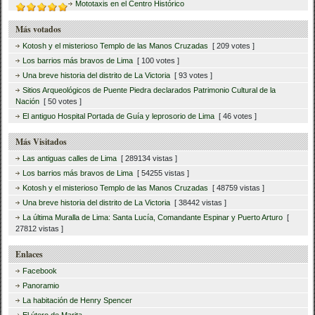
Mototaxis en el Centro Histórico
Más votados
Kotosh y el misterioso Templo de las Manos Cruzadas
[ 209 votes ]
Los barrios más bravos de Lima
[ 100 votes ]
Una breve historia del distrito de La Victoria
[ 93 votes ]
Sitios Arqueológicos de Puente Piedra declarados Patrimonio Cultural de la
Nación
[ 50 votes ]
El antiguo Hospital Portada de Guía y leprosorio de Lima
[ 46 votes ]
Más Visitados
Las antiguas calles de Lima
[ 289134 vistas ]
Los barrios más bravos de Lima
[ 54255 vistas ]
Kotosh y el misterioso Templo de las Manos Cruzadas
[ 48759 vistas ]
Una breve historia del distrito de La Victoria
[ 38442 vistas ]
La última Muralla de Lima: Santa Lucía, Comandante Espinar y Puerto Arturo
[
27812 vistas ]
Enlaces
Facebook
Panoramio
La habitación de Henry Spencer
El útero de Marita