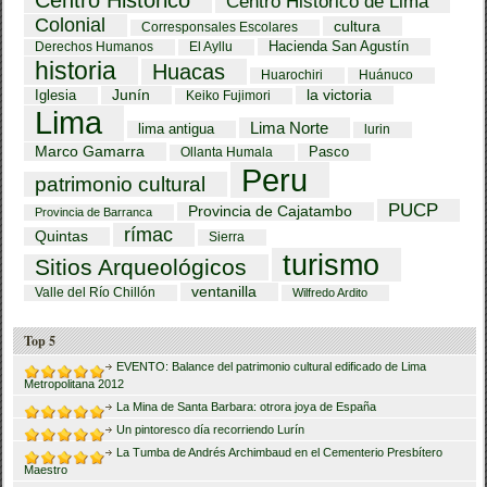
Centro Histórico de Lima
Colonial
cultura
Corresponsales Escolares
Hacienda San Agustín
Derechos Humanos
El Ayllu
historia
Huacas
Huarochiri
Huánuco
Iglesia
Junín
la victoria
Keiko Fujimori
Lima
Lima Norte
lima antigua
lurin
Marco Gamarra
Pasco
Ollanta Humala
Peru
patrimonio cultural
PUCP
Provincia de Cajatambo
Provincia de Barranca
rímac
Quintas
Sierra
turismo
Sitios Arqueológicos
ventanilla
Valle del Río Chillón
Wilfredo Ardito
Top 5
EVENTO: Balance del patrimonio cultural edificado de Lima
Metropolitana 2012
La Mina de Santa Barbara: otrora joya de España
Un pintoresco día recorriendo Lurín
La Tumba de Andrés Archimbaud en el Cementerio Presbítero
Maestro