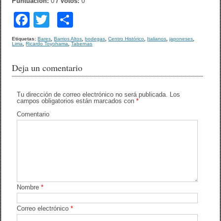
Puntuación:
0
/ Votos:
0
F
T
C
a
wi
o
Etiquetas:
Bares
,
Barrios Altos
,
bodegas
,
Centro Histórico
,
Italianos
,
japoneses
,
Lima
,
Ricardo Toyohama
,
Tabernas
c
tt
m
e
er
p
Deja un comentario
b
ar
o
tir
Tu dirección de correo electrónico no será publicada.
Los
campos obligatorios están marcados con
*
o
Comentario
k
Nombre
*
Correo electrónico
*