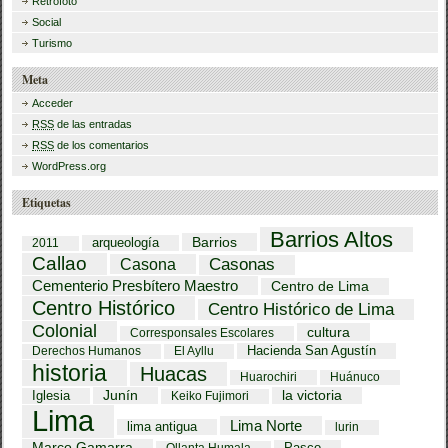
Retrofoto
Social
Turismo
Meta
Acceder
RSS
de las entradas
RSS
de los comentarios
WordPress.org
Etiquetas
Barrios Altos
Barrios
arqueología
2011
Callao
Casona
Casonas
Cementerio Presbítero Maestro
Centro de Lima
Centro Histórico
Centro Histórico de Lima
Colonial
cultura
Corresponsales Escolares
Hacienda San Agustín
Derechos Humanos
El Ayllu
historia
Huacas
Huarochiri
Huánuco
Iglesia
Junín
la victoria
Keiko Fujimori
Lima
Lima Norte
lima antigua
lurin
Marco Gamarra
Pasco