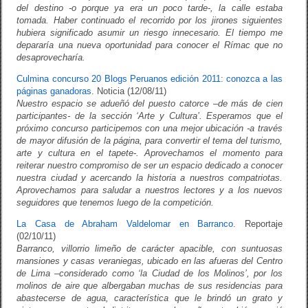
del destino -o porque ya era un poco tarde-, la calle estaba
tomada. Haber continuado el recorrido por los jirones siguientes
hubiera significado asumir un riesgo innecesario. El tiempo me
depararía una nueva oportunidad para conocer el Rímac que no
desaprovecharía.
Culmina concurso 20 Blogs Peruanos edición 2011: conozca a las
páginas ganadoras
. Noticia (12/08/11)
Nuestro espacio se adueñó del puesto catorce –de más de cien
participantes- de la sección ‘Arte y Cultura’. Esperamos que el
próximo concurso participemos con una mejor ubicación -a través
de mayor difusión de la página, para convertir el tema del turismo,
arte y cultura en el tapete-. Aprovechamos el momento para
reiterar nuestro compromiso de ser un espacio dedicado a conocer
nuestra ciudad y acercando la historia a nuestros compatriotas.
Aprovechamos para saludar a nuestros lectores y a los nuevos
seguidores que tenemos luego de la competición.
La Casa de Abraham Valdelomar en Barranco
. Reportaje
(02/10/11)
Barranco, villorrio limeño de carácter apacible, con suntuosas
mansiones y casas veraniegas, ubicado en las afueras del Centro
de Lima –considerado como ‘la Ciudad de los Molinos’, por los
molinos de aire que albergaban muchas de sus residencias para
abastecerse de agua, característica que le brindó un grato y