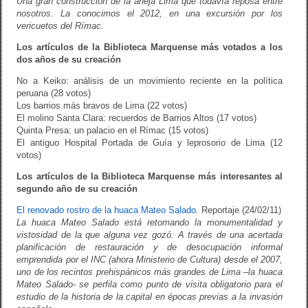
Una gran construcción de la añeja Lima que todavía reposa entre
nosotros. La conocimos el 2012, en una excursión por los
vericuetos del Rímac.
Los artículos de la Biblioteca Marquense más votados a los
dos años de su creación
No a Keiko: análisis de un movimiento reciente en la política
peruana (28 votos)
Los barrios más bravos de Lima (22 votos)
El molino Santa Clara: recuerdos de Barrios Altos (17 votos)
Quinta Presa: un palacio en el Rímac (15 votos)
El antiguo Hospital Portada de Guía y leprosorio de Lima (12
votos)
Los artículos de la Biblioteca Marquense más interesantes al
segundo año de su creación
El renovado rostro de la huaca Mateo Salado
. Reportaje (24/02/11)
La huaca Mateo Salado está retomando la monumentalidad y
vistosidad de la que alguna vez gozó. A través de una acertada
planificación de restauración y de desocupación informal
emprendida por el INC (ahora Ministerio de Cultura) desde el 2007,
uno de los recintos prehispánicos más grandes de Lima –la huaca
Mateo Salado- se perfila como punto de visita obligatorio para el
estudio de la historia de la capital en épocas previas a la invasión