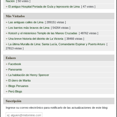
Nación
[ 50 votes ]
El antiguo Hospital Portada de Guía y leprosorio de Lima
[ 47 votes ]
Más Visitados
Las antiguas calles de Lima
[ 289151 vistas ]
Los barrios más bravos de Lima
[ 54264 vistas ]
Kotosh y el misterioso Templo de las Manos Cruzadas
[ 48762 vistas ]
Una breve historia del distrito de La Victoria
[ 38466 vistas ]
La última Muralla de Lima: Santa Lucía, Comandante Espinar y Puerto Arturo
[
27813 vistas ]
Enlaces
Facebook
Panoramio
La habitación de Henry Spencer
El útero de Marita
Blogs Peruanos
Perú Blogs
Suscripción
Ingrese su correo electrónico para notificarlo de las actualizaciones de este blog:
Dirección
de