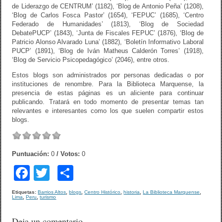
de Liderazgo de CENTRUM’ (1182), ‘Blog de Antonio Peña’ (1208),
‘Blog de Carlos Fosca Pastor’ (1654), ‘FEPUC’ (1685), ‘Centro
Federado de Humanidades’ (1813), ‘Blog de Sociedad
DebatePUCP’ (1843), ‘Junta de Fiscales FEPUC’ (1876), ‘Blog de
Patricio Alonso Alvarado Luna’ (1882), ‘Boletín Informativo Laboral
PUCP’ (1891), ‘Blog de Iván Matheus Calderón Torres’ (1918),
‘Blog de Servicio Psicopedagógico’ (2046), entre otros.
Estos blogs son administrados por personas dedicadas o por
instituciones de renombre. Para la Biblioteca Marquense, la
presencia de estas páginas es un aliciente para continuar
publicando. Tratará en todo momento de presentar temas tan
relevantes e interesantes como los que suelen compartir estos
blogs.
Puntuación:
0
/ Votos:
0
F
T
C
a
wi
o
Etiquetas:
Barrios Altos
,
blogs
,
Centro Histórico
,
historia
,
La Biblioteca Marquense
,
Lima
,
Peru
,
turismo
c
tt
m
e
er
p
Deja un comentario