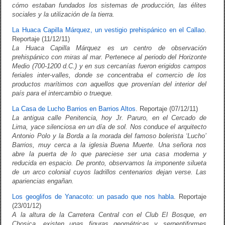
cómo estaban fundados los sistemas de producción, las élites
sociales y la utilización de la tierra.
La Huaca Capilla Márquez, un vestigio prehispánico en el Callao
.
Reportaje (11/12/11)
La Huaca Capilla Márquez es un centro de observación
prehispánico con miras al mar. Pertenece al periodo del Horizonte
Medio (700-1200 d.C.) y en sus cercanías fueron erigidos campos
feriales inter-valles, donde se concentraba el comercio de los
productos marítimos con aquellos que provenían del interior del
país para el intercambio o trueque.
La Casa de Lucho Barrios en Barrios Altos
. Reportaje (07/12/11)
La antigua calle Penitencia, hoy Jr. Paruro, en el Cercado de
Lima, yace silenciosa en un día de sol. Nos conduce el arquitecto
Antonio Polo y la Borda a la morada del famoso bolerista ‘Lucho’
Barrios, muy cerca a la iglesia Buena Muerte. Una señora nos
abre la puerta de lo que pareciese ser una casa moderna y
reducida en espacio. De pronto, observamos la imponente silueta
de un arco colonial cuyos ladrillos centenarios dejan verse. Las
apariencias engañan.
Los geoglifos de Yanacoto: un pasado que nos habla
. Reportaje
(23/01/12)
A la altura de la Carretera Central con el Club El Bosque, en
Chosica, existen unas figuras geométricas y serpentiformes