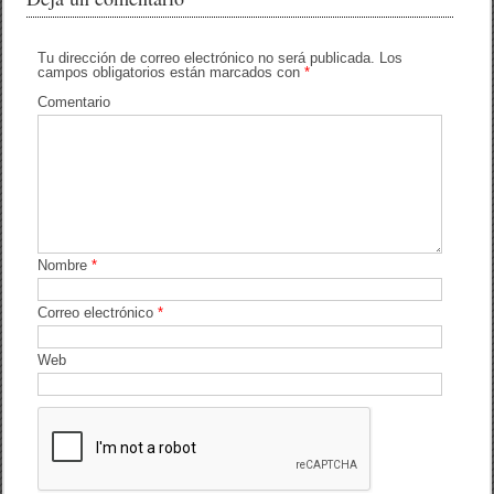
b
ar
o
tir
Tu dirección de correo electrónico no será publicada.
Los
campos obligatorios están marcados con
*
o
Comentario
k
Nombre
*
Correo electrónico
*
Web