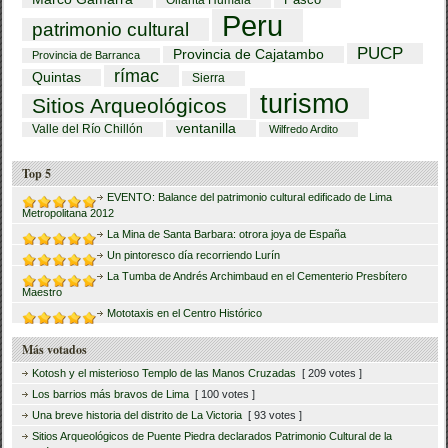
Ollanta Humala
Peru
patrimonio cultural
PUCP
Provincia de Cajatambo
Provincia de Barranca
rímac
Quintas
Sierra
turismo
Sitios Arqueológicos
ventanilla
Valle del Río Chillón
Wilfredo Ardito
Top 5
EVENTO: Balance del patrimonio cultural edificado de Lima
Metropolitana 2012
La Mina de Santa Barbara: otrora joya de España
Un pintoresco día recorriendo Lurín
La Tumba de Andrés Archimbaud en el Cementerio Presbítero
Maestro
Mototaxis en el Centro Histórico
Más votados
Kotosh y el misterioso Templo de las Manos Cruzadas
[ 209 votes ]
Los barrios más bravos de Lima
[ 100 votes ]
Una breve historia del distrito de La Victoria
[ 93 votes ]
Sitios Arqueológicos de Puente Piedra declarados Patrimonio Cultural de la