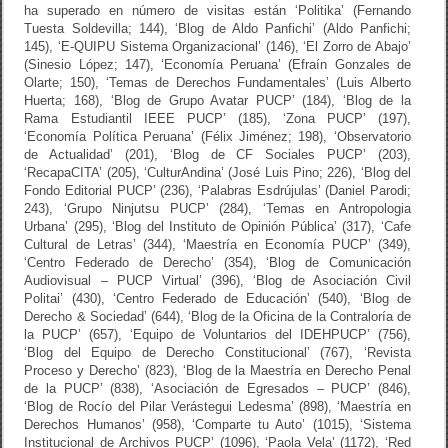
ha superado en número de visitas están ‘Politika’ (Fernando
Tuesta Soldevilla; 144), ‘Blog de Aldo Panfichi’ (Aldo Panfichi;
145), ‘E-QUIPU Sistema Organizacional’ (146), ‘El Zorro de Abajo’
(Sinesio López; 147), ‘Economía Peruana’ (Efraín Gonzales de
Olarte; 150), ‘Temas de Derechos Fundamentales’ (Luis Alberto
Huerta; 168), ‘Blog de Grupo Avatar PUCP’ (184), ‘Blog de la
Rama Estudiantil IEEE PUCP’ (185), ‘Zona PUCP’ (197),
‘Economía Política Peruana’ (Félix Jiménez; 198), ‘Observatorio
de Actualidad’ (201), ‘Blog de CF Sociales PUCP’ (203),
‘RecapaCITA’ (205), ‘CulturAndina’ (José Luis Pino; 226), ‘Blog del
Fondo Editorial PUCP’ (236), ‘Palabras Esdrújulas’ (Daniel Parodi;
243), ‘Grupo Ninjutsu PUCP’ (284), ‘Temas en Antropologia
Urbana’ (295), ‘Blog del Instituto de Opinión Pública’ (317), ‘Cafe
Cultural de Letras’ (344), ‘Maestría en Economía PUCP’ (349),
‘Centro Federado de Derecho’ (354), ‘Blog de Comunicación
Audiovisual – PUCP Virtual’ (396), ‘Blog de Asociación Civil
Politai’ (430), ‘Centro Federado de Educación’ (540), ‘Blog de
Derecho & Sociedad’ (644), ‘Blog de la Oficina de la Contraloría de
la PUCP’ (657), ‘Equipo de Voluntarios del IDEHPUCP’ (756),
‘Blog del Equipo de Derecho Constitucional’ (767), ‘Revista
Proceso y Derecho’ (823), ‘Blog de la Maestría en Derecho Penal
de la PUCP’ (838), ‘Asociación de Egresados – PUCP’ (846),
‘Blog de Rocío del Pilar Verástegui Ledesma’ (898), ‘Maestría en
Derechos Humanos’ (958), ‘Comparte tu Auto’ (1015), ‘Sistema
Institucional de Archivos PUCP’ (1096), ‘Paola Vela’ (1172), ‘Red