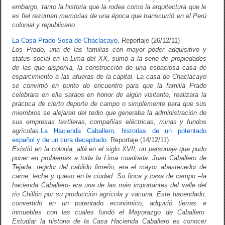
embargo, tanto la historia que la rodea como la arquitectura que le
es fiel rezuman memorias de una época que transcurrió en el Perú
colonial y republicano.
La Casa Prado Sosa de Chaclacayo
. Reportaje (26/12/11)
Los Prado, una de las familias con mayor poder adquisitivo y
status social en la Lima del XX, sumó a la serie de propiedades
de las que disponía, la construcción de una espaciosa casa de
esparcimiento a las afueras de la capital. La casa de Chaclacayo
se convirtió en punto de encuentro para que la familia Prado
celebrara en ella saraos en honor de algún visitante, realizara la
práctica de cierto deporte de campo o simplemente para que sus
miembros se alejaran del tedio que generaba la administración de
sus empresas textileras, compañías eléctricas, minas y fundos
agrícolas.
La Hacienda Caballero, historias de un potentado
español y de un cura decapitado
. Reportaje (14/12/11)
Existió en la colonia, allá en el siglo XVII, un personaje que pudo
poner en problemas a toda la Lima cuadrada. Juan Caballero de
Tejada, regidor del cabildo limeño, era el mayor abastecedor de
carne, leche y queso en la ciudad. Su finca y casa de campo –la
hacienda Caballero- era una de las más importantes del valle del
río Chillón por su producción agrícola y vacuna. Este hacendado,
convertido en un potentado económico, adquirió tierras e
inmuebles con las cuales fundó el Mayorazgo de Caballero.
Estudiar la historia de la Casa Hacienda Caballero es conocer