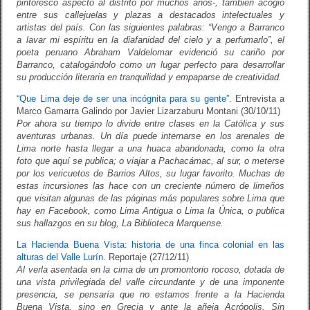
pintoresco aspecto al distrito por muchos años-, también acogió
entre sus callejuelas y plazas a destacados intelectuales y
artistas del país. Con las siguientes palabras: “Vengo a Barranco
a lavar mi espíritu en la diafanidad del cielo y a perfumarlo”, el
poeta peruano Abraham Valdelomar evidenció su cariño por
Barranco, catalogándolo como un lugar perfecto para desarrollar
su producción literaria en tranquilidad y empaparse de creatividad.
“Que Lima deje de ser una incógnita para su gente”
. Entrevista a
Marco Gamarra Galindo por Javier Lizarzaburu Montani (30/10/11)
Por ahora su tiempo lo divide entre clases en la Católica y sus
aventuras urbanas. Un día puede internarse en los arenales de
Lima norte hasta llegar a una huaca abandonada, como la otra
foto que aquí se publica; o viajar a Pachacámac, al sur, o meterse
por los vericuetos de Barrios Altos, su lugar favorito. Muchas de
estas incursiones las hace con un creciente número de limeños
que visitan algunas de las páginas más populares sobre Lima que
hay en Facebook, como Lima Antigua o Lima la Única, o publica
sus hallazgos en su blog, La Biblioteca Marquense.
La Hacienda Buena Vista: historia de una finca colonial en las
alturas del Valle Lurín
. Reportaje (27/12/11)
Al verla asentada en la cima de un promontorio rocoso, dotada de
una vista privilegiada del valle circundante y de una imponente
presencia, se pensaría que no estamos frente a la Hacienda
Buena Vista, sino en Grecia y ante la añeja Acrópolis. Sin