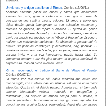
española.
Un vistoso y antiguo castillo en el Rímac
. Crónica (13/06/11)
Acallado escucha pasar los buses y carros que diariamente
asaltan las pista; giran la calle como quien gira un vaso de
cerveza en una cantina barata, veloces. El smog y polvo que
dejan detrás queda impregnado en sus colosales torreones y
murallas de quincha, sin reparo ni cuidado. El ajetreo del gentío
rimense lo mantiene despierto, más en las mañanas, cuando el
barrio recordado por muchos como ‘Abajo el Puente’ se dispone a
realizar sus actividades cotidianas. Su ubicación a puertas del río
explica su posición estratégica y acaudalada, hoy, peculiar. El
constante movimiento de la urbe, por su parte, parece formar una
escena trivial y a la vez interesante, quizás hasta vital. Su
imponente sombra a raz del piso resalta un aspecto medieval de
arquitectura, todo en plena avenida Loreto.
Rímac: recorriendo el tradicional Barrio de ‘Abajo el Puente’
Crónica (09/07/11)
La última vez que estuve allí, había recorrido sus calles con
mucho sigilo, con cuidado, casi en silencio. Tal vez no en la mejor
situación. Quizás sin el debido tiempo. Aquella vez, si bien pude
obtener información valiosa -traducida en fotografías y
testimonios-, no dispuse de mucho tiempo para el detalle, la
mirada paciente o la contemplación fija (y poner aprueba los
conocimientos arquitectónicos pertinentes). Aquel día, por azares