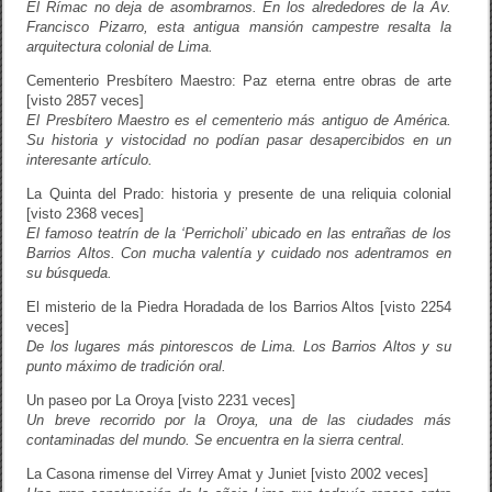
El Rímac no deja de asombrarnos. En los alrededores de la Av.
Francisco Pizarro, esta antigua mansión campestre resalta la
arquitectura colonial de Lima.
Cementerio Presbítero Maestro: Paz eterna entre obras de arte
[visto 2857 veces]
El Presbítero Maestro es el cementerio más antiguo de América.
Su historia y vistocidad no podían pasar desapercibidos en un
interesante artículo.
La Quinta del Prado: historia y presente de una reliquia colonial
[visto 2368 veces]
El famoso teatrín de la ‘Perricholi’ ubicado en las entrañas de los
Barrios Altos. Con mucha valentía y cuidado nos adentramos en
su búsqueda.
El misterio de la Piedra Horadada de los Barrios Altos [visto 2254
veces]
De los lugares más pintorescos de Lima. Los Barrios Altos y su
punto máximo de tradición oral.
Un paseo por La Oroya [visto 2231 veces]
Un breve recorrido por la Oroya, una de las ciudades más
contaminadas del mundo. Se encuentra en la sierra central.
La Casona rimense del Virrey Amat y Juniet [visto 2002 veces]