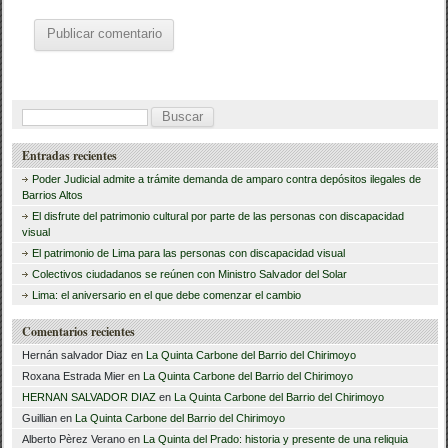
B
u
Entradas recientes
s
Poder Judicial admite a trámite demanda de amparo contra depósitos ilegales de
c
Barrios Altos
El disfrute del patrimonio cultural por parte de las personas con discapacidad
a
visual
r
El patrimonio de Lima para las personas con discapacidad visual
Colectivos ciudadanos se reúnen con Ministro Salvador del Solar
:
Lima: el aniversario en el que debe comenzar el cambio
Comentarios recientes
Hernán salvador Diaz
en
La Quinta Carbone del Barrio del Chirimoyo
Roxana Estrada Mier
en
La Quinta Carbone del Barrio del Chirimoyo
HERNAN SALVADOR DIAZ
en
La Quinta Carbone del Barrio del Chirimoyo
Guillian
en
La Quinta Carbone del Barrio del Chirimoyo
Alberto Pèrez Verano
en
La Quinta del Prado: historia y presente de una reliquia