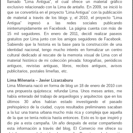
llamado “Lima Antigua”, el cual ofrece un material gráﬁco
exclusivo relacionado con la Lima de antaño. En 2009, se inició lo
que se convertiría en el proyecto “Lima Antigua” con la publicación
de material a través de los blogs y, el 2010, el proyecto “Lima
Antigua” ingresó a las redes sociales publicando
ininterrumpidamente en Facebook. La página cuenta con más de
15 mil seguidores. En enero de 2011, decidí realizar paseos
gratuitos por Lima junto con los amigos seguidores de Facebook.
Sabiendo que la historia es la base para la construcción de una
identidad nacional, tengo mucho interés en formalizar un centro
cultural dedicado al rescate de la memoria visual de Lima con el
material histórico de mi colección privada: fotografías, periódicos
antiguos, revistas antiguas, libros, recibos antiguos, avisos
publicitarios, postales limeñas, etc.
Lima Milenaria – Javier Lizarzaburu
Lima Milenaria nació en forma de blog un 18 de enero de 2010 con
una propuesta quijotesca: refundar Lima. Unos meses antes, me
había enterado del trabajo de arqueólogos y arquitectos que en los
últimos 30 años habían estado investigando el pasado
prehispánico de la ciudad, cuyos resultados preliminares sacaban
a la luz una trama urbana mucho más rica y compleja que aquella
de la que se tenía noticia hasta entonces. Esto es lo que inspiró y
dio pie a esta campaña. Un año después de estar compartiendo
esta información a través del blog, El Comercio me ofrece su