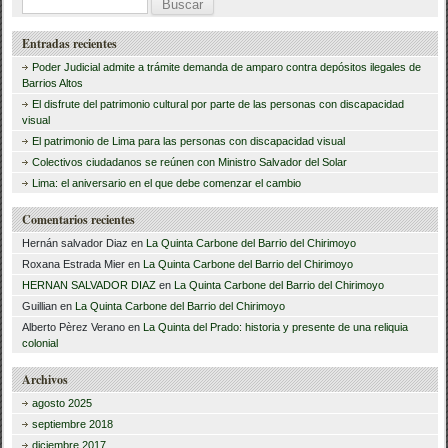
B
u
Entradas recientes
s
Poder Judicial admite a trámite demanda de amparo contra depósitos ilegales de
c
Barrios Altos
El disfrute del patrimonio cultural por parte de las personas con discapacidad
a
visual
r
El patrimonio de Lima para las personas con discapacidad visual
Colectivos ciudadanos se reúnen con Ministro Salvador del Solar
:
Lima: el aniversario en el que debe comenzar el cambio
Comentarios recientes
Hernán salvador Diaz
en
La Quinta Carbone del Barrio del Chirimoyo
Roxana Estrada Mier
en
La Quinta Carbone del Barrio del Chirimoyo
HERNAN SALVADOR DIAZ
en
La Quinta Carbone del Barrio del Chirimoyo
Guillian
en
La Quinta Carbone del Barrio del Chirimoyo
Alberto Pèrez Verano
en
La Quinta del Prado: historia y presente de una reliquia
colonial
Archivos
agosto 2025
septiembre 2018
diciembre 2017