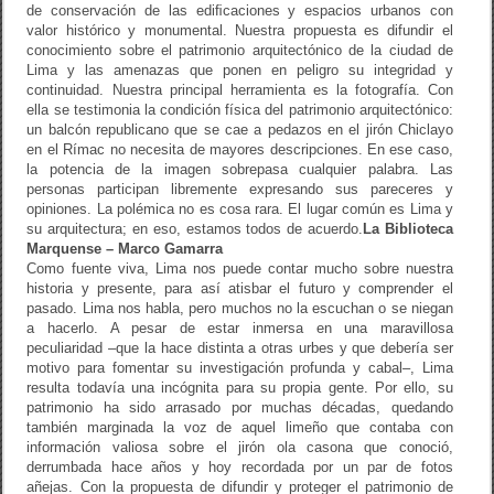
de conservación de las ediﬁcaciones y espacios urbanos con
valor histórico y monumental. Nuestra propuesta es difundir el
conocimiento sobre el patrimonio arquitectónico de la ciudad de
Lima y las amenazas que ponen en peligro su integridad y
continuidad. Nuestra principal herramienta es la fotografía. Con
ella se testimonia la condición física del patrimonio arquitectónico:
un balcón republicano que se cae a pedazos en el jirón Chiclayo
en el Rímac no necesita de mayores descripciones. En ese caso,
la potencia de la imagen sobrepasa cualquier palabra. Las
personas participan libremente expresando sus pareceres y
opiniones. La polémica no es cosa rara. El lugar común es Lima y
su arquitectura; en eso, estamos todos de acuerdo.
La Biblioteca
Marquense – Marco Gamarra
Como fuente viva, Lima nos puede contar mucho sobre nuestra
historia y presente, para así atisbar el futuro y comprender el
pasado. Lima nos habla, pero muchos no la escuchan o se niegan
a hacerlo. A pesar de estar inmersa en una maravillosa
peculiaridad –que la hace distinta a otras urbes y que debería ser
motivo para fomentar su investigación profunda y cabal–, Lima
resulta todavía una incógnita para su propia gente. Por ello, su
patrimonio ha sido arrasado por muchas décadas, quedando
también marginada la voz de aquel limeño que contaba con
información valiosa sobre el jirón ola casona que conoció,
derrumbada hace años y hoy recordada por un par de fotos
añejas. Con la propuesta de difundir y proteger el patrimonio de