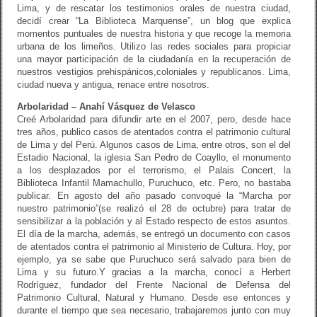
Lima, y de rescatar los testimonios orales de nuestra ciudad,
decidí crear “La Biblioteca Marquense”, un blog que explica
momentos puntuales de nuestra historia y que recoge la memoria
urbana de los limeños. Utilizo las redes sociales para propiciar
una mayor participación de la ciudadanía en la recuperación de
nuestros vestigios prehispánicos,coloniales y republicanos. Lima,
ciudad nueva y antigua, renace entre nosotros.
Arbolaridad – Anahí Vásquez de Velasco
Creé Arbolaridad para difundir arte en el 2007, pero, desde hace
tres años, publico casos de atentados contra el patrimonio cultural
de Lima y del Perú. Algunos casos de Lima, entre otros, son el del
Estadio Nacional, la iglesia San Pedro de Coayllo, el monumento
a los desplazados por el terrorismo, el Palais Concert, la
Biblioteca Infantil Mamachullo, Puruchuco, etc. Pero, no bastaba
publicar. En agosto del año pasado convoqué la “Marcha por
nuestro patrimonio”(se realizó el 28 de octubre) para tratar de
sensibilizar a la población y al Estado respecto de estos asuntos.
El día de la marcha, además, se entregó un documento con casos
de atentados contra el patrimonio al Ministerio de Cultura. Hoy, por
ejemplo, ya se sabe que Puruchuco será salvado para bien de
Lima y su futuro.Y gracias a la marcha, conocí a Herbert
Rodríguez, fundador del Frente Nacional de Defensa del
Patrimonio Cultural, Natural y Humano. Desde ese entonces y
durante el tiempo que sea necesario, trabajaremos junto con muy