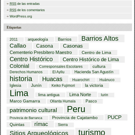
RSS
de las entradas
RSS
de los comentarios
WordPress.org
Etiquetas
Barrios Altos
Barrios
arqueología
2011
Callao
Casona
Casonas
Cementerio Presbítero Maestro
Centro de Lima
Centro Histórico
Centro Histórico de Lima
Colonial
cultura
Corresponsales Escolares
Hacienda San Agustín
Derechos Humanos
El Ayllu
historia
Huacas
Huarochiri
Huánuco
Iglesia
Junín
la victoria
Keiko Fujimori
Lima
Lima Norte
lima antigua
lurin
Marco Gamarra
Pasco
Ollanta Humala
Peru
patrimonio cultural
PUCP
Provincia de Cajatambo
Provincia de Barranca
rímac
Quintas
Sierra
turismo
Sitios Arqueológicos