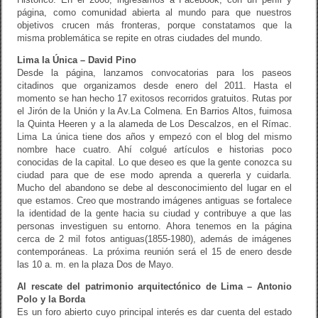
página, como comunidad abierta al mundo para que nuestros
objetivos crucen más fronteras, porque constatamos que la
misma problemática se repite en otras ciudades del mundo.
Lima la Única – David Pino
Desde la página, lanzamos convocatorias para los paseos
citadinos que organizamos desde enero del 2011. Hasta el
momento se han hecho 17 exitosos recorridos gratuitos. Rutas por
el Jirón de la Unión y la Av.La Colmena. En Barrios Altos, fuimosa
la Quinta Heeren y a la alameda de Los Descalzos, en el Rímac.
Lima La única tiene dos años y empezó con el blog del mismo
nombre hace cuatro. Ahí colgué artículos e historias poco
conocidas de la capital. Lo que deseo es que la gente conozca su
ciudad para que de ese modo aprenda a quererla y cuidarla.
Mucho del abandono se debe al desconocimiento del lugar en el
que estamos. Creo que mostrando imágenes antiguas se fortalece
la identidad de la gente hacia su ciudad y contribuye a que las
personas investiguen su entorno. Ahora tenemos en la página
cerca de 2 mil fotos antiguas(1855-1980), además de imágenes
contemporáneas. La próxima reunión será el 15 de enero desde
las 10 a. m. en la plaza Dos de Mayo.
Al rescate del patrimonio arquitectónico de Lima – Antonio
Polo y la Borda
Es un foro abierto cuyo principal interés es dar cuenta del estado