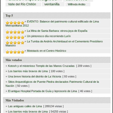
ventanilla
Valle del Río Chillón
Wilfredo Ardito
Top 5
EVENTO: Balance del patrimonio cultural edificado de Lima
Metropolitana 2012
La Mina de Santa Barbara: otrora joya de España
Un pintoresco día recorriendo Lurín
La Tumba de Andrés Archimbaud en el Cementerio Presbítero
Maestro
Mototaxis en el Centro Histórico
Más votados
Kotosh y el misterioso Templo de las Manos Cruzadas
[ 209 votes ]
Los barrios más bravos de Lima
[ 100 votes ]
Una breve historia del distrito de La Victoria
[ 93 votes ]
Sitios Arqueológicos de Puente Piedra declarados Patrimonio Cultural de la
Nación
[ 50 votes ]
El antiguo Hospital Portada de Guía y leprosorio de Lima
[ 46 votes ]
Más Visitados
Las antiguas calles de Lima
[ 289134 vistas ]
Los barrios más bravos de Lima
[ 54255 vistas ]