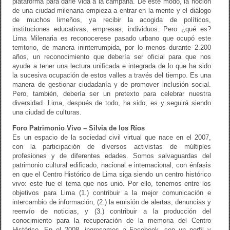
plataforma para darle vida a la campaña. De este modo, la noción
de una ciudad milenaria empieza a entrar en la mente y el diálogo
de muchos limeños, ya recibir la acogida de políticos,
instituciones educativas, empresas, individuos. Pero ¿qué es?
Lima Milenaria es reconocerese pasado urbano que ocupó este
territorio, de manera ininterrumpida, por lo menos durante 2.200
años, un reconocimiento que debería ser oﬁcial para que nos
ayude a tener una lectura uniﬁcada e integrada de lo que ha sido
la sucesiva ocupación de estos valles a través del tiempo. Es una
manera de gestionar ciudadanía y de promover inclusión social.
Pero, también, debería ser un pretexto para celebrar nuestra
diversidad. Lima, después de todo, ha sido, es y seguirá siendo
una ciudad de culturas.
Foro Patrimonio Vivo – Silvia de los Ríos
Es un espacio de la sociedad civil virtual que nace en el 2007,
con la participación de diversos activistas de múltiples
profesiones y de diferentes edades. Somos salvaguardas del
patrimonio cultural ediﬁcado, nacional e internacional, con énfasis
en que el Centro Histórico de Lima siga siendo un centro histórico
vivo: este fue el tema que nos unió. Por ello, tenemos entre los
objetivos para Lima (1.) contribuir a la mejor comunicación e
intercambio de información, (2.) la emisión de alertas, denuncias y
reenvío de noticias, y (3.) contribuir a la producción del
conocimiento para la recuperación de la memoria del Centro
Histórico. En el 2008, ingresamos a Facebook, con un perﬁl y