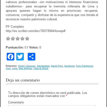
valiosos profesionales –sin motivaciones ni intereses ﬁnancieros
subalternos– para recuperar la memoria milenaria de Lima y
apoyara quienes hagan lo mismo en provincias: recuperar,
conservar, compartir y disfrutar de la experiencia que nos brinda el
reconocer nuestro patrimonio cultural.
PF Completo
http://es.scribd.com/doc/78373584/ilovepdf
Puntuación:
0
/ Votos:
0
F
T
C
a
wi
o
Etiquetas:
Anahí Vásquez
,
Arbolaridad
,
David Pino
,
facebook
,
Foro Patrimonio
Vivo
,
Lima
,
lima antigua
,
Lima la Única
c
tt
m
e
er
p
Deja un comentario
b
ar
o
tir
Tu dirección de correo electrónico no será publicada.
Los
campos obligatorios están marcados con
*
o
Comentario