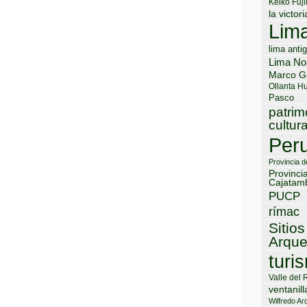
Keiko Fuji
la victori
Lim
lima anti
Lima No
Marco G
Ollanta H
Pasco
patrim
cultura
Per
Provincia 
Provinci
Cajatam
PUCP
rímac
Sitios
Arque
turi
Valle del 
ventanill
Wilfredo Ard