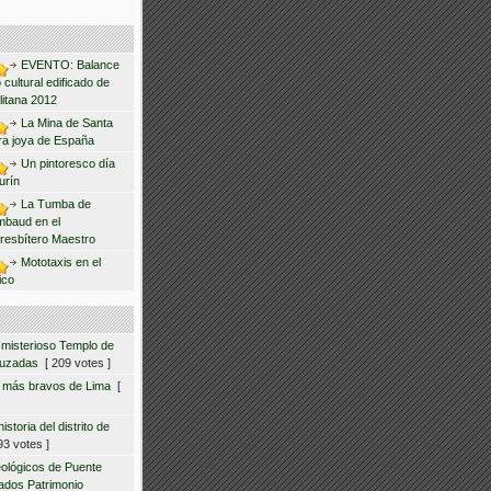
EVENTO: Balance
 cultural edificado de
litana 2012
La Mina de Santa
ra joya de España
Un pintoresco día
urín
La Tumba de
mbaud en el
resbítero Maestro
Mototaxis en el
ico
 misterioso Templo de
ruzadas
[ 209 votes ]
s más bravos de Lima
[
storia del distrito de
3 votes ]
eológicos de Puente
ados Patrimonio