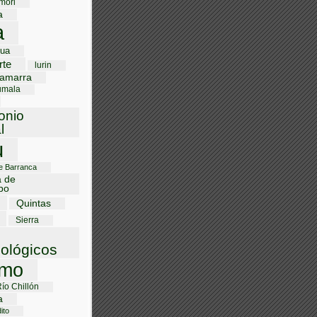
mori
a
a
gua
rte
lurin
amarra
umala
onio
l
u
de Barranca
a de
bo
Quintas
Sierra
ológicos
smo
Río Chillón
a
ito