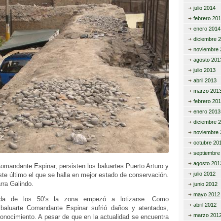
julio 2014
febrero 20
enero 2014
diciembre 
noviembre 
agosto 201
julio 2013
abril 2013
marzo 201
febrero 20
enero 2013
diciembre 
noviembre 
octubre 20
septiembre
agosto 201
Comandante Espinar, persisten los baluartes Puerto Arturo y
julio 2012
te último el que se halla en mejor estado de conservación.
ra Galindo.
junio 2012
mayo 2012
ada de los 50’s la zona empezó a lotizarse. Como
abril 2012
 baluarte Comandante Espinar sufrió daños y atentados,
marzo 201
onocimiento. A pesar de que en la actualidad se encuentra