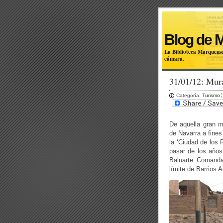
Blog de 
La Biblioteca Marquense
cámara.
31/01/12: Mur
Categoría:
Turismo
De aquella gran mu
de Navarra a fine
la ‘Ciudad de los 
pasar de los años 
Baluarte Comanda
límite de Barrios 