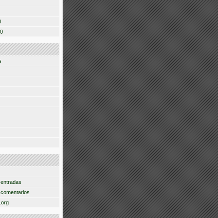
0
10
s
 entradas
 comentarios
.org