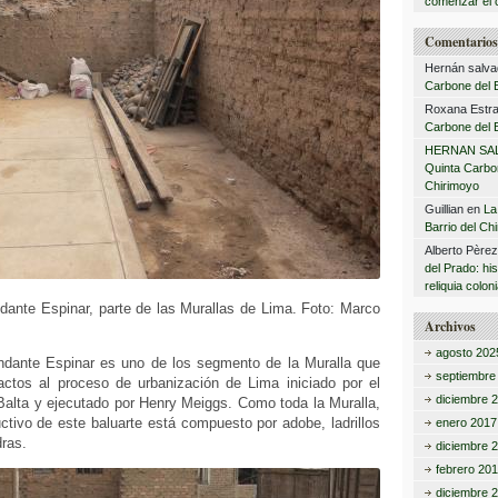
comenzar el 
Comentarios 
Hernán salva
Carbone del B
Roxana Estra
Carbone del B
HERNAN SA
Quinta Carbon
Chirimoyo
Guillian
en
La
Barrio del Ch
Alberto Père
del Prado: hi
reliquia coloni
dante Espinar, parte de las Murallas de Lima. Foto: Marco
Archivos
agosto 202
dante Espinar es uno de los segmento de la Muralla que
septiembre
actos al proceso de urbanización de Lima iniciado por el
diciembre 
Balta y ejecutado por Henry Meiggs. Como toda la Muralla,
ctivo de este baluarte está compuesto por adobe, ladrillos
enero 2017
ras.
diciembre 
febrero 20
diciembre 