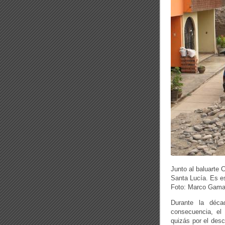
Junto al baluarte 
Santa Lucía. Es es
Foto: Marco Gamar
Durante la déc
consecuencia, el
quizás por el desc