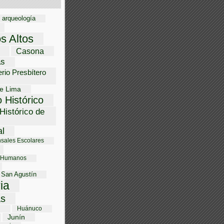
arqueología
os Altos
Casona
as
rio Presbítero
e Lima
 Histórico
Histórico de
al
sales Escolares
 Humanos
 San Agustín
ria
s
i
Huánuco
Junín