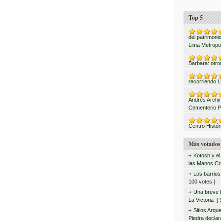
Top 5
del patrimonio
Lima Metropo
Barbara: otro
recorriendo L
Andrés Archi
Cementerio P
Centro Histór
Más votados
Kotosh y el
las Manos C
Los barrio
100 votes ]
Una breve hi
La Victoria
[ 9
Sitios Arqu
Piedra declar