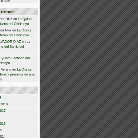
cambio
recientes
dor Diaz
en
La Quinta
arrio del Chirimoyo
da Mier
en
La Quinta
arrio del Chirimoyo
LVADOR DIAZ
en
La
e del Barrio del
 Quinta Carbone del
irimoyo
z Verano
en
La Quinta
storia y presente de una
al
5
 2018
2017
2016
15
2014