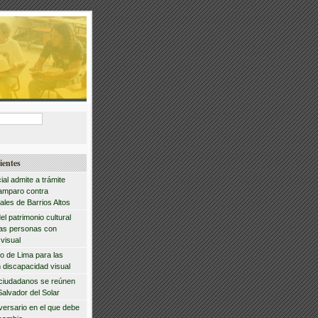
ientes
ial admite a trámite
amparo contra
ales de Barrios Altos
del patrimonio cultural
las personas con
visual
io de Lima para las
 discapacidad visual
 ciudadanos se reúnen
Salvador del Solar
iversario en el que debe