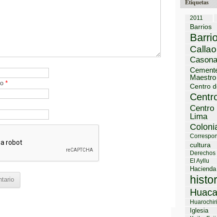
Etiquetas
2011
Barrios
Barri
Callao
Cason
Cemente
Maestro
co
*
Centro d
Centro
Centro 
Lima
Coloni
Correspon
cultura
Derechos
El Ayllu
Hacienda
histo
Huaca
Huarochir
Iglesia