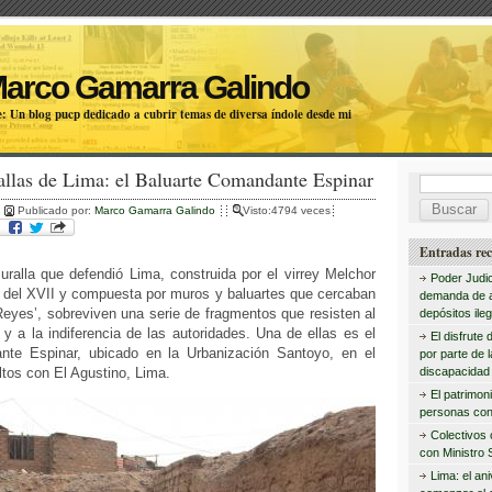
Marco Gamarra Galindo
: Un blog pucp dedicado a cubrir temas de diversa índole desde mi
allas de Lima: el Baluarte Comandante Espinar
B
Publicado por:
Marco Gamarra Galindo
Visto:4794 veces
u
s
Entradas rec
ralla que defendió Lima, construida por el virrey Melchor
c
Poder Judic
s del XVII y compuesta por muros y baluartes que cercaban
demanda de 
a
Reyes’, sobreviven una serie de fragmentos que resisten al
depósitos ileg
y a la indiferencia de las autoridades. Una de ellas es el
r
El disfrute 
nte Espinar, ubicado en la Urbanización Santoyo, en el
por parte de 
:
Altos con El Agustino, Lima.
discapacidad 
El patrimon
personas con
Colectivos
con Ministro 
Lima: el an