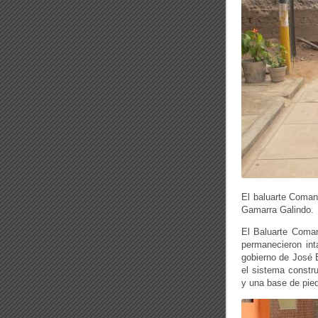
El baluarte Coman
Gamarra Galindo.
El Baluarte Coman
permanecieron int
gobierno de José 
el sistema constru
y una base de pied