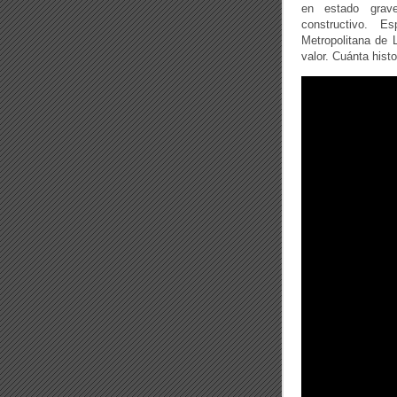
en estado grave
constructivo. E
Metropolitana de 
valor. Cuánta histo