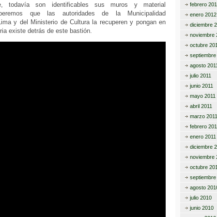
, todavía son identificables sus muros y material
febrero 20
speremos que las autoridades de la Municipalidad
enero 2012
Lima y del Ministerio de Cultura la recuperen y pongan en
diciembre 
ria existe detrás de este bastión.
noviembre 
octubre 20
septiembre
agosto 201
julio 2011
junio 2011
mayo 2011
abril 2011
marzo 201
febrero 201
enero 2011
diciembre 
noviembre 
octubre 20
septiembre
agosto 201
julio 2010
junio 2010