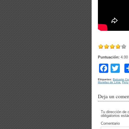
Puntuación:
4.00
F
T
a
wi
Etiquetas:
Baluarte C
Murallas de Lima
,
Peru
c
tt
e
er
Deja un comen
b
o
Tu dirección de 
obligatorios es
o
Comentario