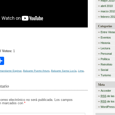
mayo 2010
abril 2010
marzo 201
febrero 20
Categorías
Entre Vista
Eventos
Historia
Lectura
/ Votos:
1
Personal
C
Política
Retrofoto
o
Social
omandante Espinar
,
Baluarte Puerto Arturo
,
Baluarte Santa Lucía
,
Lima
,
m
Turismo
p
Meta
tario
Acceder
ar
RSS
de las
tir
correo electrónico no será publicada.
Los campos
RSS
de los
tán marcados con
*
WordPress