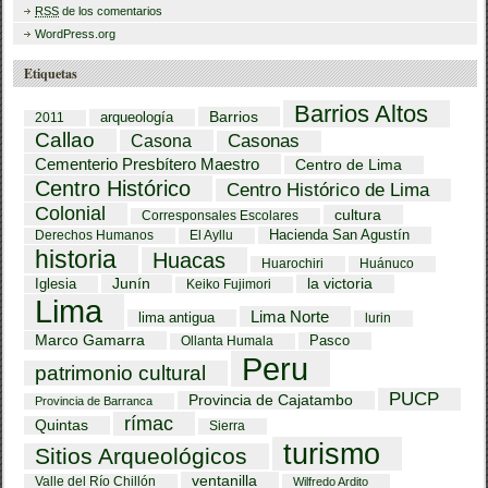
RSS
de los comentarios
WordPress.org
Etiquetas
Barrios Altos
Barrios
arqueología
2011
Callao
Casona
Casonas
Cementerio Presbítero Maestro
Centro de Lima
Centro Histórico
Centro Histórico de Lima
Colonial
cultura
Corresponsales Escolares
Hacienda San Agustín
Derechos Humanos
El Ayllu
historia
Huacas
Huarochiri
Huánuco
Iglesia
Junín
la victoria
Keiko Fujimori
Lima
Lima Norte
lima antigua
lurin
Marco Gamarra
Pasco
Ollanta Humala
Peru
patrimonio cultural
PUCP
Provincia de Cajatambo
Provincia de Barranca
rímac
Quintas
Sierra
turismo
Sitios Arqueológicos
ventanilla
Valle del Río Chillón
Wilfredo Ardito