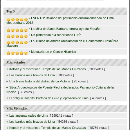
Top 5
EVENTO: Balance del patrimonio cultural edificado de Lima
Metropolitana 2012
La Mina de Santa Barbara: otrora joya de España
Un pintoresco día recorriendo Lurín
La Tumba de Andrés Archimbaud en el Cementerio Presbítero
Maestro
Mototaxis en el Centro Histórico
Más votados
Kotosh y el misterioso Templo de las Manos Cruzadas
[ 209 votes ]
Los barrios más bravos de Lima
[ 100 votes ]
Una breve historia del distrito de La Victoria
[ 93 votes ]
Sitios Arqueológicos de Puente Piedra declarados Patrimonio Cultural de la
Nación
[ 50 votes ]
El antiguo Hospital Portada de Guía y leprosorio de Lima
[ 46 votes ]
Más Visitados
Las antiguas calles de Lima
[ 289141 vistas ]
Los barrios más bravos de Lima
[ 54256 vistas ]
Kotosh y el misterioso Templo de las Manos Cruzadas
[ 48759 vistas ]