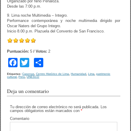
Organizado por Nino Peñaloza.
Desde las 7:00 p.m.
9. Lima noche Multimedia – Integro.
Performance contemporánea y noche multimedia dirigido por
Oscar Naters del Grupo Integro.
Inicio 8.00 p.m. Plazuela del Convento de San Francisco.
Puntuación:
5
/ Votos:
2
F
T
C
a
wi
o
Etiquetas:
Casonas
,
Centro Histórico de Lima
,
Humanidad
,
Lima
,
patrimonio
cultural
,
Peru
,
UNESCO
c
tt
m
e
er
p
Deja un comentario
b
ar
o
tir
Tu dirección de correo electrónico no será publicada.
Los
campos obligatorios están marcados con
*
o
Comentario
k