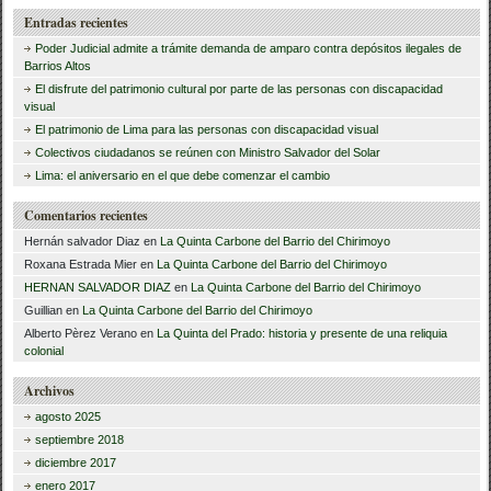
u
Entradas recientes
s
Poder Judicial admite a trámite demanda de amparo contra depósitos ilegales de
c
Barrios Altos
El disfrute del patrimonio cultural por parte de las personas con discapacidad
a
visual
r
El patrimonio de Lima para las personas con discapacidad visual
Colectivos ciudadanos se reúnen con Ministro Salvador del Solar
:
Lima: el aniversario en el que debe comenzar el cambio
Comentarios recientes
Hernán salvador Diaz
en
La Quinta Carbone del Barrio del Chirimoyo
Roxana Estrada Mier
en
La Quinta Carbone del Barrio del Chirimoyo
HERNAN SALVADOR DIAZ
en
La Quinta Carbone del Barrio del Chirimoyo
Guillian
en
La Quinta Carbone del Barrio del Chirimoyo
Alberto Pèrez Verano
en
La Quinta del Prado: historia y presente de una reliquia
colonial
Archivos
agosto 2025
septiembre 2018
diciembre 2017
enero 2017