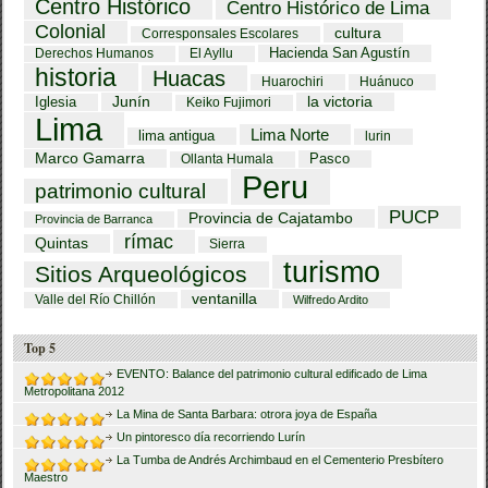
Centro Histórico
Centro Histórico de Lima
Colonial
cultura
Corresponsales Escolares
Hacienda San Agustín
Derechos Humanos
El Ayllu
historia
Huacas
Huarochiri
Huánuco
Iglesia
Junín
la victoria
Keiko Fujimori
Lima
Lima Norte
lima antigua
lurin
Marco Gamarra
Pasco
Ollanta Humala
Peru
patrimonio cultural
PUCP
Provincia de Cajatambo
Provincia de Barranca
rímac
Quintas
Sierra
turismo
Sitios Arqueológicos
ventanilla
Valle del Río Chillón
Wilfredo Ardito
Top 5
EVENTO: Balance del patrimonio cultural edificado de Lima
Metropolitana 2012
La Mina de Santa Barbara: otrora joya de España
Un pintoresco día recorriendo Lurín
La Tumba de Andrés Archimbaud en el Cementerio Presbítero
Maestro