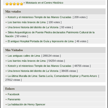
Mototaxis en el Centro Histórico
Más votados
Kotosh y el misterioso Templo de las Manos Cruzadas
[ 209 votes ]
Los barrios más bravos de Lima
[ 100 votes ]
Una breve historia del distrito de La Victoria
[ 93 votes ]
Sitios Arqueológicos de Puente Piedra declarados Patrimonio Cultural de la
Nación
[ 50 votes ]
El antiguo Hospital Portada de Guía y leprosorio de Lima
[ 46 votes ]
Más Visitados
Las antiguas calles de Lima
[ 289134 vistas ]
Los barrios más bravos de Lima
[ 54254 vistas ]
Kotosh y el misterioso Templo de las Manos Cruzadas
[ 48755 vistas ]
Una breve historia del distrito de La Victoria
[ 38435 vistas ]
La última Muralla de Lima: Santa Lucía, Comandante Espinar y Puerto Arturo
[
27812 vistas ]
Enlaces
Facebook
Panoramio
La habitación de Henry Spencer