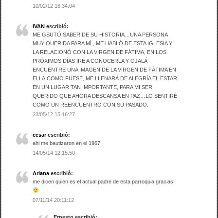
10/02/12 16:34:04
IVAN
escribió:
ME GSUTÓ SABER DE SU HISTORIA…UNA PERSONA
MUY QUERIDA PARA MÍ , ME HABLÓ DE ESTA IGLESIA Y
LA RELACIONÓ CON LA VIRGEN DE FÁTIMA, EN LOS
PRÓXIMOS DÍAS IRÉ A CONOCERLA Y OJALÁ
ENCUENTRE UNA IMAGEN DE LA VIRGEN DE FÁTIMA EN
ELLA.COMO FUESE, ME LLENARÁ DE ALEGRÍA EL ESTAR
EN UN LUGAR TAN IMPORTANTE, PARA MI SER
QUERIDO QUE AHORA DESCANSA EN PAZ…LO SENTIRÉ
COMO UN REENCUENTRO CON SU PASADO.
23/05/12 15:16:27
cesar
escribió:
ahi me bautizaron en el 1967
14/05/14 12:15:50
Ariana
escribió:
me dicen quien es el actual padre de esta parroquia gracias
07/11/14 20:11:12
Ernesto
escribió: