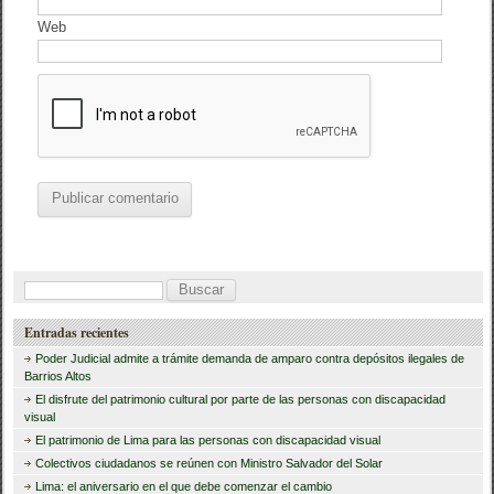
Web
B
u
Entradas recientes
s
Poder Judicial admite a trámite demanda de amparo contra depósitos ilegales de
c
Barrios Altos
El disfrute del patrimonio cultural por parte de las personas con discapacidad
a
visual
r
El patrimonio de Lima para las personas con discapacidad visual
Colectivos ciudadanos se reúnen con Ministro Salvador del Solar
:
Lima: el aniversario en el que debe comenzar el cambio