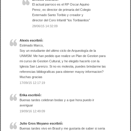
El actual parroco es el RP Oscar Aquino
Perez, ex director de primaria del Colegio
Externado Santo Toribio y creador y
director del Coro Infantil “los Toribianitos”
28/06/15 14:32:09
Alexis
escribió:
Estimado Marco,
Soy un estudiante del ultimo ciclo de Arqueología de la
UNMSM. Me han pedido que realize un Plan de Gestion para
mi curso de Gestion Cultural, y he elegido hacerlo con la
Iglesia San Larenzo. Si no es molestia, puedes brindarme las
referencias bibliograficas para obtener mayoy informacion?
Muchas gracias
17/09/15 12:17:19
Erika
escribió:
Buenas tardes celebran bodas y a que hora puedo ir
averiguar
19/09/16 12:49:09
Julio Gros Moyano
escribió:
Buenas tardes vivo en Brasil y me gustaria de saber si seria