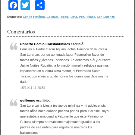
F
T
C
a
wi
o
Etiquetas:
Centro Histórico
,
Colonial
,
Iglesia
,
Lima
,
Peru
,
rímac
,
San Lorenzo
c
tt
m
Comentarios
e
er
p
b
ar
Roberto Gamio Constantinides
escribió:
Gracias al Padre Oscar Aquino, actual Párroco de la Iglesia
o
tir
San Lorenzo, por su abnegada labor Pastoral en favor de
o
tantos niños y jóvenes Toribianos. Le debemos a él y al Padre
Jaime Núñez Rubatto, la formación moral y religiosa que nos
k
impartieron en nuestra alma matter, el Externado Santo
Toribio, con el encargo de honrar los dones que Dios nos ha
dado.
15/11/11 11:20:51
guillermo
escribió:
San Lorenzo la iglesia testigo de mi niñez y mi adolecensia,
tantos años hace cuando pasaba por alli para ir al cine Royal
que estaba a una cuadra.Felzmente que este Patrimonio
Cultural siempre se mantiene majestuoso gracias a los
padres de esa orden para orgullo de nosotros los
bajopontinos.