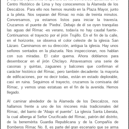
Centro Histórico de Lima y hoy conoceremos la Alameda de los
Descalzos. Para ello nos hemos reunido en la Plaza Mayor, junto
a la pileta. Nos separan del Rímac no más de treinta minutos.
Conversamos, ya estamos listos para iniciar la travesía.
Cruzamos el puente de ‘Piedra’. Debajo de él se oyen tranquilas
las aguas del Rímac -es verano, todavía no hay caudal fuerte-.
Continuamos el trayecto por el jirón Trujillo. En el fin de la calle,
en el horizonte, se observa el color celeste de la iglesia San
Lázaro. Caminamos en su dirección, antigua la iglesia. Hay unos
señores sentados en la plazuela. Nos inspeccionan, nos hablan
con sus miradas. El calor quema. Ahora doblamos para
desembocar en el jirón Chiclayo. Atravesamos una serie de
casonas y quintas, zaguanes y balcones que confirman el
carácter histórico del Rímac, pero también decadente: la mayoría
de edificaciones, por no decir todas, están en estado deplorable,
casi en ruina. Seguimos el trayecto, cruzamos la comisaria del
Rímac, y vemos unas estatuas en el fin de la avenida. Hemos
llegado.
Al caminar alrededor de la Alameda de los Descalzos, nos
hallamos frente a uno de los rincones más tradicionales del
Rímac, del barrio de “Abajo el puente”. La iglesia Santa Liberata,
la cual alberga al Señor Crucificado del Rímac, patrón del distrito,
de la benemérita Guardia Republicana y de la Compañía de
Bomberos Rímac No. 8, es parte del gran escenario que se arma