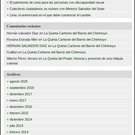
r
El patrimonio de Lima para las personas con discapacidad visual
Colectivos ciudadanos se reúnen con Ministro Salvador del Solar
:
Lima: el aniversario en el que debe comenzar el cambio
Comentarios recientes
Hernán salvador Diaz
en
La Quinta Carbone del Barrio del Chirimoyo
Roxana Estrada Mier
en
La Quinta Carbone del Barrio del Chirimoyo
HERNAN SALVADOR DIAZ
en
La Quinta Carbone del Barrio del Chirimoyo
Guillian
en
La Quinta Carbone del Barrio del Chirimoyo
Alberto Pèrez Verano
en
La Quinta del Prado: historia y presente de una reliquia
colonial
Archivos
agosto 2025
septiembre 2018
diciembre 2017
enero 2017
diciembre 2016
febrero 2015
diciembre 2014
julio 2014
febrero 2014