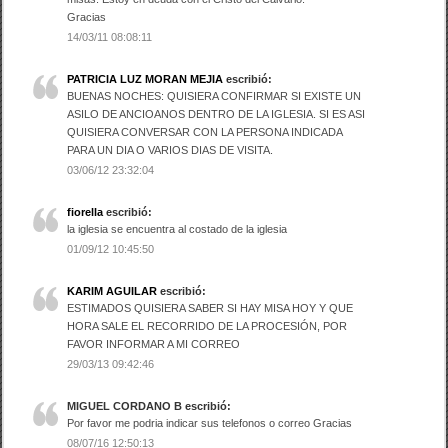
Gracias
14/03/11 08:08:11
PATRICIA LUZ MORAN MEJIA
escribió:
BUENAS NOCHES: QUISIERA CONFIRMAR SI EXISTE UN
ASILO DE ANCIOANOS DENTRO DE LA IGLESIA. SI ES ASI
QUISIERA CONVERSAR CON LA PERSONA INDICADA
PARA UN DIA O VARIOS DIAS DE VISITA.
03/06/12 23:32:04
fiorella
escribió:
la iglesia se encuentra al costado de la iglesia
01/09/12 10:45:50
KARIM AGUILAR
escribió:
ESTIMADOS QUISIERA SABER SI HAY MISA HOY Y QUE
HORA SALE EL RECORRIDO DE LA PROCESIÓN, POR
FAVOR INFORMAR A MI CORREO
29/03/13 09:42:46
MIGUEL CORDANO B
escribió:
Por favor me podria indicar sus telefonos o correo Gracias
08/07/16 12:50:13