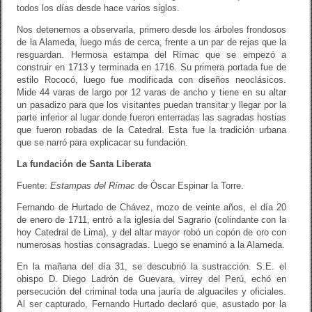
todos los días desde hace varios siglos.
Nos detenemos a observarla, primero desde los árboles frondosos
de la Alameda, luego más de cerca, frente a un par de rejas que la
resguardan. Hermosa estampa del Rímac que se empezó a
construir en 1713 y terminada en 1716. Su primera portada fue de
estilo Rococó, luego fue modificada con diseños neoclásicos.
Mide 44 varas de largo por 12 varas de ancho y tiene en su altar
un pasadizo para que los visitantes puedan transitar y llegar por la
parte inferior al lugar donde fueron enterradas las sagradas hostias
que fueron robadas de la Catedral. Esta fue la tradición urbana
que se narró para explicacar su fundación.
La fundación de Santa Liberata
Fuente:
Estampas del Rímac
de Óscar Espinar la Torre.
Fernando de Hurtado de Chávez, mozo de veinte años, el día 20
de enero de 1711, entró a la iglesia del Sagrario (colindante con la
hoy Catedral de Lima), y del altar mayor robó un copón de oro con
numerosas hostias consagradas. Luego se enaminó a la Alameda.
En la mañana del día 31, se descubrió la sustracción. S.E. el
obispo D. Diego Ladrón de Guevara, virrey del Perú, echó en
persecución del criminal toda una jauría de alguaciles y oficiales.
Al ser capturado, Fernando Hurtado declaró que, asustado por la