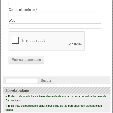
Correo electrónico
*
Web
B
u
Entradas recientes
s
Poder Judicial admite a trámite demanda de amparo contra depósitos ilegales de
c
Barrios Altos
El disfrute del patrimonio cultural por parte de las personas con discapacidad
a
visual