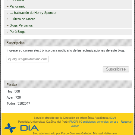
Facebook
Panoramio
La habitación de Henry Spencer
El útero de Marita
Blogs Peruanos
Perú Blogs
Suscripción
Ingrese su correo electrónico para notificarlo de las actualizaciones de este blog:
Dirección
de
correo
Visitas
Hoy: 508
Ayer: 728
Todos: 3182347
Servicio ofrecido por la Dirección de informática Académica (
DIA
)
Pontificia Universidad Católica del Perú (
PUCP
) |
Condiciones generales de uso
-
Reportar
abuso
Blog administrado por
Marco Gamarra Galindo
| Michael Heilemann