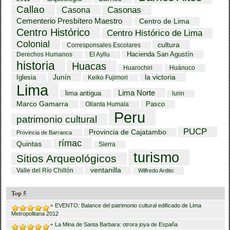
Callao
Casona
Casonas
Cementerio Presbítero Maestro
Centro de Lima
Centro Histórico
Centro Histórico de Lima
Colonial
cultura
Corresponsales Escolares
Hacienda San Agustín
Derechos Humanos
El Ayllu
historia
Huacas
Huarochiri
Huánuco
Iglesia
Junín
la victoria
Keiko Fujimori
Lima
Lima Norte
lima antigua
lurin
Marco Gamarra
Pasco
Ollanta Humala
Peru
patrimonio cultural
PUCP
Provincia de Cajatambo
Provincia de Barranca
rímac
Quintas
Sierra
turismo
Sitios Arqueológicos
ventanilla
Valle del Río Chillón
Wilfredo Ardito
Top 5
EVENTO: Balance del patrimonio cultural edificado de Lima
Metropolitana 2012
La Mina de Santa Barbara: otrora joya de España