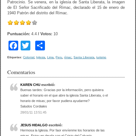
Patrocinio. Se venera, en la iglesia de Santa Liberata, la imagen
de El Señor Sacrificado del Rímac, declarado el 15 de enero de
1940 Patrón del distrito del Rímac.
Puntuación:
4.4
/ Votos:
10
F
T
C
a
wi
o
Etiquetas:
Colonial
,
Iglesia
,
Lima
,
Peru
,
rímac
,
Santa Liberata
,
turismo
c
tt
m
Comentarios
e
er
p
b
ar
KAREN CHU
escribió:
Buenas tardes: Gracias por la información, pero quisiera
o
tir
saber el horario en el que abre la iglesia Santa Liberata, o el
o
horario de misas; por favor pudiera ayudarme?
Saludos Cordiales
k
28/01/11 13:51:45
JESUS HIDALGO
escribió:
Hermosa la Iglesia. Por faor envíenme los horarios de las
misas. Estoy en deuda con el Cristo del Calvario.