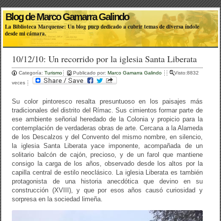
Blog de Marco Gamarra Galindo
La Biblioteca Marquense: Un blog pucp dedicado a cubrir temas de diversa índole
desde mi cámara.
10/12/10: Un recorrido por la iglesia Santa Liberata
Categoría:
Turismo
Publicado por:
Marco Gamarra Galindo
Visto:8832
veces
Su color pintoresco resalta presuntuoso en los paisajes más
tradicionales del distrito del Rímac. Sus cimientos formar parte de
ese ambiente señorial heredado de la Colonia y propicio para la
contemplación de verdaderas obras de arte. Cercana a la Alameda
de los Descalzos y del Convento del mismo nombre, en silencio,
la iglesia Santa Liberata yace imponente, acompañada de un
solitario balcón de cajón, precioso, y de un farol que mantiene
consigo la carga de los años, observado desde los altos por la
capilla central de estilo neoclásico. La iglesia Liberata es también
protagonista de una historia anecdótica que devino en su
construcción (XVIII), y que por esos años causó curiosidad y
sorpresa en la sociedad limeña.