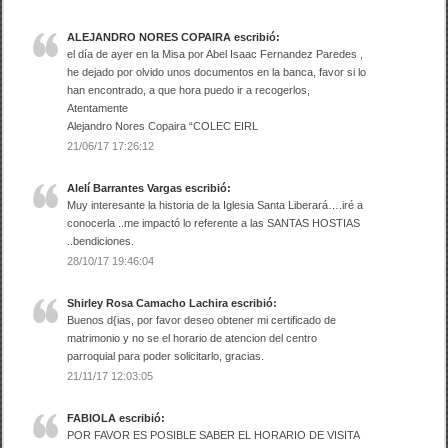
ALEJANDRO NORES COPAIRA
escribió:
el día de ayer en la Misa por Abel Isaac Fernandez Paredes ,
he dejado por olvido unos documentos en la banca, favor si lo
han encontrado, a que hora puedo ir a recogerlos,
Atentamente
Alejandro Nores Copaira “COLEC EIRL
21/06/17 17:26:12
Alelí Barrantes Vargas
escribió:
Muy interesante la historia de la Iglesia Santa Liberará….iré a
conocerla ..me impactó lo referente a las SANTAS HOSTIAS
..bendiciones.
28/10/17 19:46:04
Shirley Rosa Camacho Lachira
escribió:
Buenos d{ias, por favor deseo obtener mi certificado de
matrimonio y no se el horario de atencion del centro
parroquial para poder solicitarlo, gracias.
21/11/17 12:03:05
FABIOLA
escribió:
POR FAVOR ES POSIBLE SABER EL HORARIO DE VISITA