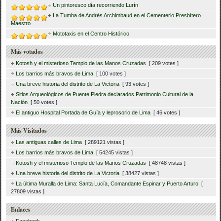
Un pintoresco día recorriendo Lurín
La Tumba de Andrés Archimbaud en el Cementerio Presbítero
Maestro
Mototaxis en el Centro Histórico
Más votados
Kotosh y el misterioso Templo de las Manos Cruzadas
[ 209 votes ]
Los barrios más bravos de Lima
[ 100 votes ]
Una breve historia del distrito de La Victoria
[ 93 votes ]
Sitios Arqueológicos de Puente Piedra declarados Patrimonio Cultural de la
Nación
[ 50 votes ]
El antiguo Hospital Portada de Guía y leprosorio de Lima
[ 46 votes ]
Más Visitados
Las antiguas calles de Lima
[ 289121 vistas ]
Los barrios más bravos de Lima
[ 54245 vistas ]
Kotosh y el misterioso Templo de las Manos Cruzadas
[ 48748 vistas ]
Una breve historia del distrito de La Victoria
[ 38427 vistas ]
La última Muralla de Lima: Santa Lucía, Comandante Espinar y Puerto Arturo
[
27809 vistas ]
Enlaces