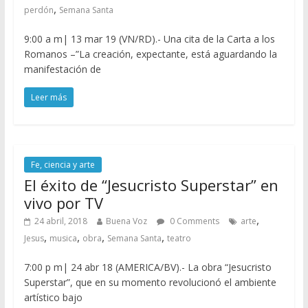
,
perdón
Semana Santa
9:00 a m| 13 mar 19 (VN/RD).- Una cita de la Carta a los
Romanos –”La creación, expectante, está aguardando la
manifestación de
Leer más
Fe, ciencia y arte
El éxito de “Jesucristo Superstar” en
vivo por TV
,
24 abril, 2018
Buena Voz
0 Comments
arte
,
,
,
,
Jesus
musica
obra
Semana Santa
teatro
7:00 p m| 24 abr 18 (AMERICA/BV).- La obra “Jesucristo
Superstar”, que en su momento revolucionó el ambiente
artístico bajo