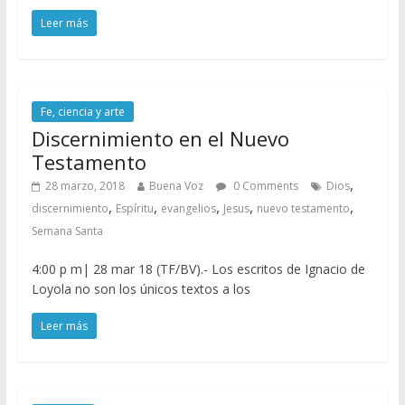
Leer más
Fe, ciencia y arte
Discernimiento en el Nuevo
Testamento
,
28 marzo, 2018
Buena Voz
0 Comments
Dios
,
,
,
,
,
discernimiento
Espíritu
evangelios
Jesus
nuevo testamento
Semana Santa
4:00 p m| 28 mar 18 (TF/BV).- Los escritos de Ignacio de
Loyola no son los únicos textos a los
Leer más