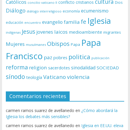
cultura
Católicos
conflicto
cristianos
Dios
concilio vaticano II
Diálogo
ecumenismo
economía
diálogo interreligioso
Iglesia
fe
evangelio
familia
educación
encuentro
Jesus
laicos
jovenes
medioambiente
migrantes
indígenas
Papa
Obispos
Mujeres
Papa
musulmanes
Francisco
politica
paz
pobres
publicación
reforma
religion
sinodalidad
sacerdotes
SOCIEDAD
sínodo
Vaticano
violencia
teología
Comentarios recientes
carmen ramos suarez de avellanedo
en
¿Cómo abordará la
Iglesia los debates más sensibles?
carmen ramos suarez de avellanedo
en
Iglesia en EE.UU. eleva