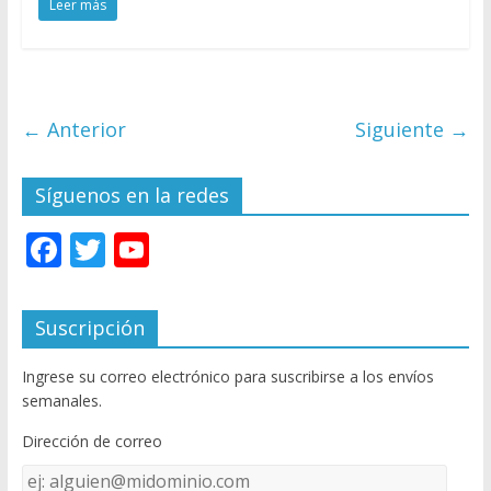
Leer más
← Anterior
Siguiente →
Síguenos en la redes
F
T
Y
ac
w
o
e
itt
u
Suscripción
b
er
T
Ingrese su correo electrónico para suscribirse a los envíos
o
u
semanales.
o
b
Dirección de correo
k
e
Dirección