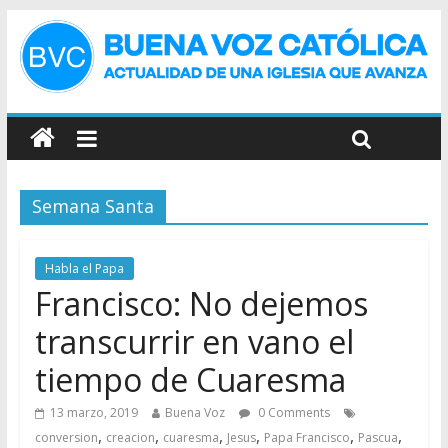
Semana Santa
Habla el Papa
Francisco: No dejemos
transcurrir en vano el
tiempo de Cuaresma
13 marzo, 2019
Buena Voz
0 Comments
,
,
,
,
,
,
conversion
creacion
cuaresma
Jesus
Papa Francisco
Pascua