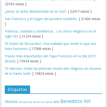
23165 vistas ]
¿Jesús se sintió abandonado en la cruz?
[ 22417 vistas ]
San Francisco y el origen del pesebre navideño
[ 21426 vistas
]
Pobreza, castidad y obediencia… Los votos religiosos en el
siglo XXI
[ 21234 vistas ]
‘El Dador de Recuerdos’: Una realidad que omite lo que nos
hace humanos
[ 17268 vistas ]
Frases más importantes del Papa Francisco en la JMJ 2013
(Brasil)
[ 15924 vistas ]
‘El Vaticano: todas las pinturas’ revela arte religioso en museos
de la Santa Sede
[ 15824 vistas ]
Etiquetas
Benedicto XVI
Abusos
arte
amazonía
América Latina