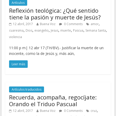
Artículos
Reflexión teológica: ¿Qué sentido
tiene la pasión y muerte de Jesús?
,
12 abril, 2017
Buena Voz
0 Comments
amor
,
,
,
,
,
,
,
cuaresma
Dios
evangelio
Jesus
muerte
Pascua
Semana Santa
violencia
11:00 p m| 12 abr 17 (TH/BV).- Justificar la muerte de un
inocente, como la de Jesús y, más aún,
Leer más
Artículos traducidos
Recuerda, acompaña, regocíjate:
Orando el Triduo Pascual
,
12 abril, 2017
Buena Voz
0 Comments
cruz