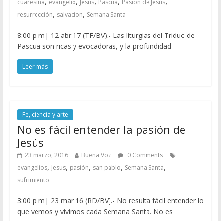
,
,
,
,
,
cuaresma
evangelio
Jesus
Pascua
Pasión de Jesús
,
,
resurrección
salvacion
Semana Santa
8:00 p m| 12 abr 17 (TF/BV).- Las liturgias del Triduo de
Pascua son ricas y evocadoras, y la profundidad
Leer más
Fe, ciencia y arte
No es fácil entender la pasión de
Jesús
23 marzo, 2016
Buena Voz
0 Comments
,
,
,
,
,
evangelios
Jesus
pasión
san pablo
Semana Santa
sufrimiento
3:00 p m| 23 mar 16 (RD/BV).- No resulta fácil entender lo
que vemos y vivimos cada Semana Santa. No es