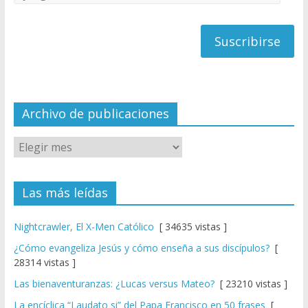
C
de
h
correo
a
n
n
el
Archivo de publicaciones
Las más leídas
Nightcrawler, El X-Men Católico
[ 34635 vistas ]
¿Cómo evangeliza Jesús y cómo enseña a sus discípulos?
[
28314 vistas ]
Las bienaventuranzas: ¿Lucas versus Mateo?
[ 23210 vistas ]
La encíclica “Laudato si” del Papa Francisco en 50 frases
[