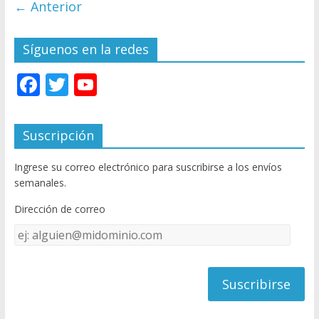
← Anterior
Síguenos en la redes
F
T
Y
ac
w
o
e
itt
u
Suscripción
b
er
T
Ingrese su correo electrónico para suscribirse a los envíos
o
u
semanales.
o
b
Dirección de correo
k
e
Dirección
C
de
h
correo
a
n