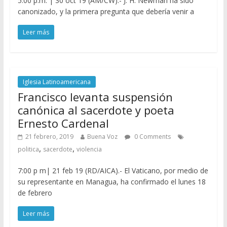
5:00 p.m. | 30 oct 19 (AM/CW).- J. H. Newman ha sido
canonizado, y la primera pregunta que debería venir a
Leer más
Iglesia Latinoamericana
Francisco levanta suspensión
canónica al sacerdote y poeta
Ernesto Cardenal
21 febrero, 2019
Buena Voz
0 Comments
,
,
politica
sacerdote
violencia
7:00 p m| 21 feb 19 (RD/AICA).- El Vaticano, por medio de
su representante en Managua, ha confirmado el lunes 18
de febrero
Leer más