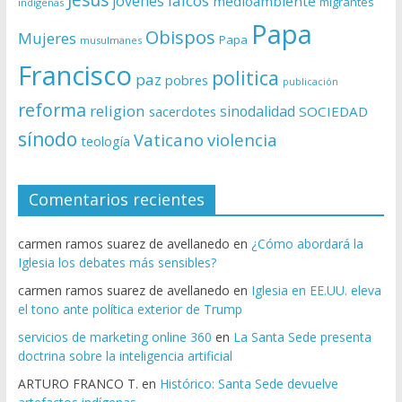
laicos
jovenes
medioambiente
migrantes
indígenas
Papa
Obispos
Mujeres
Papa
musulmanes
Francisco
politica
paz
pobres
publicación
reforma
religion
sinodalidad
sacerdotes
SOCIEDAD
sínodo
Vaticano
violencia
teología
Comentarios recientes
carmen ramos suarez de avellanedo
en
¿Cómo abordará la
Iglesia los debates más sensibles?
carmen ramos suarez de avellanedo
en
Iglesia en EE.UU. eleva
el tono ante política exterior de Trump
servicios de marketing online 360
en
La Santa Sede presenta
doctrina sobre la inteligencia artificial
ARTURO FRANCO T.
en
Histórico: Santa Sede devuelve