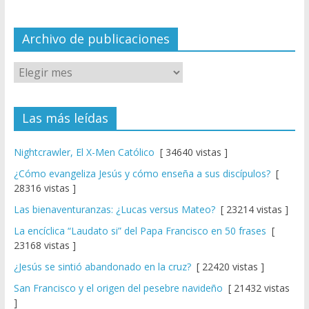
n
el
Archivo de publicaciones
Las más leídas
Nightcrawler, El X-Men Católico
[ 34640 vistas ]
¿Cómo evangeliza Jesús y cómo enseña a sus discípulos?
[
28316 vistas ]
Las bienaventuranzas: ¿Lucas versus Mateo?
[ 23214 vistas ]
La encíclica “Laudato si” del Papa Francisco en 50 frases
[
23168 vistas ]
¿Jesús se sintió abandonado en la cruz?
[ 22420 vistas ]
San Francisco y el origen del pesebre navideño
[ 21432 vistas
]