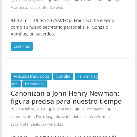
,
,
Francisco
sacerdote
Servicio
9:00 a.m. | 19 feb 20 (AM/EO).- Francisco ha elegido
como su nuevo secretario personal al P. Gonzalo
Aemilius, un sacerdote
Leer más
Artículos traducidos
Concilio
Fe, ciencia y
arte
Personajes
Canonizan a John Henry Newman:
figura precisa para nuestro tiempo
30 octubre, 2019
Buena Voz
0 Comments
,
,
,
,
,
canonización
Doctrina
educación
intelectual
reforma
,
,
sacerdote
santo
universidad