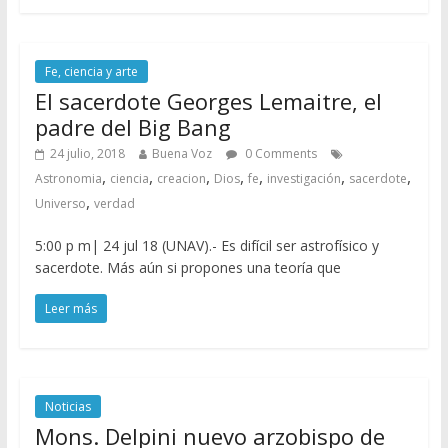
Fe, ciencia y arte
El sacerdote Georges Lemaitre, el
padre del Big Bang
24 julio, 2018
Buena Voz
0 Comments
,
,
,
,
,
,
,
Astronomia
ciencia
creacion
Dios
fe
investigación
sacerdote
,
Universo
verdad
5:00 p m| 24 jul 18 (UNAV).- Es difícil ser astrofísico y
sacerdote. Más aún si propones una teoría que
Leer más
Noticias
Mons. Delpini nuevo arzobispo de