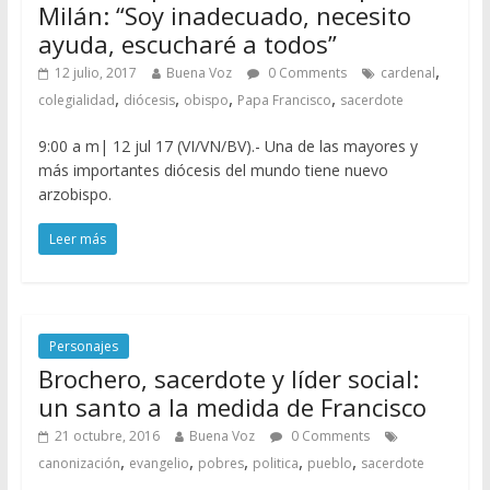
Milán: “Soy inadecuado, necesito
ayuda, escucharé a todos”
,
12 julio, 2017
Buena Voz
0 Comments
cardenal
,
,
,
,
colegialidad
diócesis
obispo
Papa Francisco
sacerdote
9:00 a m| 12 jul 17 (VI/VN/BV).- Una de las mayores y
más importantes diócesis del mundo tiene nuevo
arzobispo.
Leer más
Personajes
Brochero, sacerdote y líder social:
un santo a la medida de Francisco
21 octubre, 2016
Buena Voz
0 Comments
,
,
,
,
,
canonización
evangelio
pobres
politica
pueblo
sacerdote