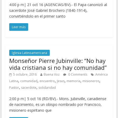
4:00 p m| 21 oct 16 (AGENCIAS/BV).- El Papa canonizó al
sacerdote José Gabriel Brochero (1840-1914),
convirtiéndolo en el primer santo
Leer más
Iglesia Latinoamericana
Monseñor Pierre Jubinville: “No hay
vida cristiana si no hay comunidad”
5 octubre, 2016
Buena Voz
0 Comments
América
,
,
,
,
,
,
Latina
comunidad
encuentro
Jesus
memoria
misioneros
,
,
Pastor
sacerdote
solidaridad
2:00 p m| 5 oct 16 (RD/BV).- Mons. Jubinville, canadiense
de nacimiento, es un obispo nombrado por Francisco,
misionero espiritano que