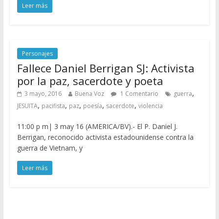
Leer más
Personajes
Fallece Daniel Berrigan SJ: Activista
por la paz, sacerdote y poeta
,
3 mayo, 2016
Buena Voz
1 Comentario
guerra
,
,
,
,
,
JESUITA
pacifista
paz
poesía
sacerdote
violencia
11:00 p m| 3 may 16 (AMERICA/BV).- El P. Daniel J.
Berrigan, reconocido activista estadounidense contra la
guerra de Vietnam, y
Leer más