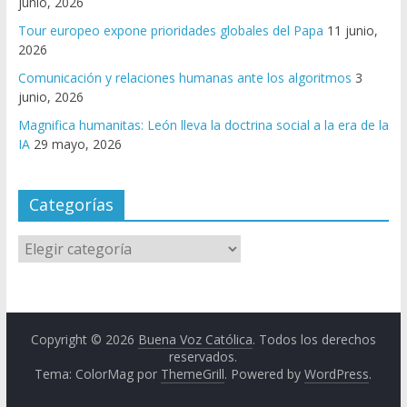
junio, 2026
Tour europeo expone prioridades globales del Papa
11 junio,
2026
Comunicación y relaciones humanas ante los algoritmos
3
junio, 2026
Magnifica humanitas: León lleva la doctrina social a la era de la
IA
29 mayo, 2026
Categorías
Copyright © 2026
Buena Voz Católica
. Todos los derechos
reservados.
Tema: ColorMag por
ThemeGrill
. Powered by
WordPress
.