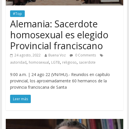
#Top
Alemania: Sacerdote
homosexual es elegido
Provincial franciscano
24 agosto, 2022
Buena Voz
0 Comments
,
,
,
,
autoridad
homosexual
LGTB
religioso
sacerdote
9:00 a.m. | 24 ago 22 (VN/IHU).- Reunidos en capítulo
provincial, los aproximadamente 60 hermanos de la
provincia franciscana de Santa
Leer más