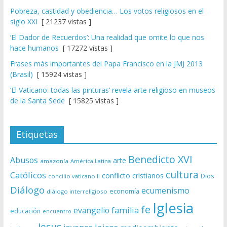
Pobreza, castidad y obediencia… Los votos religiosos en el
siglo XXI
[ 21237 vistas ]
‘El Dador de Recuerdos’: Una realidad que omite lo que nos
hace humanos
[ 17272 vistas ]
Frases más importantes del Papa Francisco en la JMJ 2013
(Brasil)
[ 15924 vistas ]
‘El Vaticano: todas las pinturas’ revela arte religioso en museos
de la Santa Sede
[ 15825 vistas ]
Etiquetas
Benedicto XVI
Abusos
arte
amazonía
América Latina
cultura
Católicos
conflicto
cristianos
Dios
concilio vaticano II
Diálogo
ecumenismo
economía
diálogo interreligioso
Iglesia
fe
evangelio
familia
educación
encuentro
Jesus