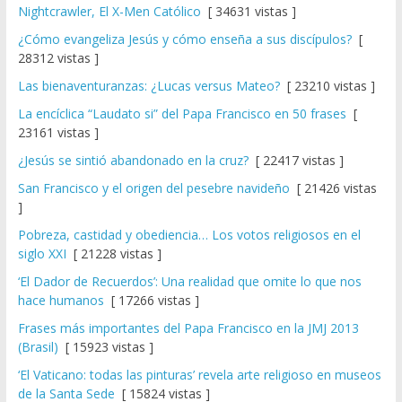
Nightcrawler, El X-Men Católico
[ 34631 vistas ]
¿Cómo evangeliza Jesús y cómo enseña a sus discípulos?
[
28312 vistas ]
Las bienaventuranzas: ¿Lucas versus Mateo?
[ 23210 vistas ]
La encíclica “Laudato si” del Papa Francisco en 50 frases
[
23161 vistas ]
¿Jesús se sintió abandonado en la cruz?
[ 22417 vistas ]
San Francisco y el origen del pesebre navideño
[ 21426 vistas
]
Pobreza, castidad y obediencia… Los votos religiosos en el
siglo XXI
[ 21228 vistas ]
‘El Dador de Recuerdos’: Una realidad que omite lo que nos
hace humanos
[ 17266 vistas ]
Frases más importantes del Papa Francisco en la JMJ 2013
(Brasil)
[ 15923 vistas ]
‘El Vaticano: todas las pinturas’ revela arte religioso en museos
de la Santa Sede
[ 15824 vistas ]