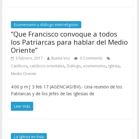
Ecumenismo y diálogo interreligioso
“Que Francisco convoque a todos
los Patriarcas para hablar del Medio
Oriente”
3 febrero, 2017
Buena Voz
0 Comments
,
,
,
,
,
Católicos
católicos orientales
Diálogo
ecumenismo
Iglesia
Medio Oriente
4:00 p m| 3 feb 17 (AGENCIAS/BV).- Una reunión de los
Patriarcas y de los Jefes de las Iglesias de
Leer más
La Iglesia en Asia