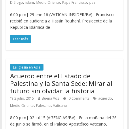
,
,
,
,
Diálogo
islam
Medio Oriente
Papa Francisco
paz
6:00 p m| 29 ene 16 (VATICAN INSIDER/BV).- Francisco
recibió en audiencia a Hasán Rouhaní, Presidente de la
República Islámica de
Leer más
La Iglesia en Asia
Acuerdo entre el Estado de
Palestina y la Santa Sede: Mirar al
futuro sin olvidar la historia
,
2 julio, 2015
Buena Voz
0 Comments
acuerdo
,
,
Medio Oriente
Palestina
Vaticano
8.00 p m| 02 jul 15 (AGENCIAS/BV).- En la mañana del 26
de junio se firmó, en el Palacio Apostólico Vaticano,