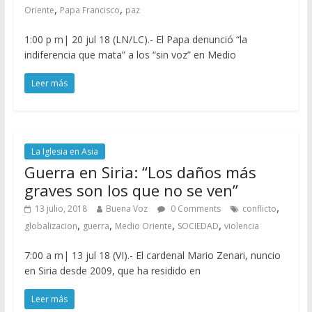
,
,
Oriente
Papa Francisco
paz
1:00 p m| 20 jul 18 (LN/LC).- El Papa denunció “la
indiferencia que mata” a los “sin voz” en Medio
Leer más
La Iglesia en Asia
Guerra en Siria: “Los daños más
graves son los que no se ven”
,
13 julio, 2018
Buena Voz
0 Comments
conflicto
,
,
,
,
globalizacion
guerra
Medio Oriente
SOCIEDAD
violencia
7:00 a m| 13 jul 18 (VI).- El cardenal Mario Zenari, nuncio
en Siria desde 2009, que ha residido en
Leer más