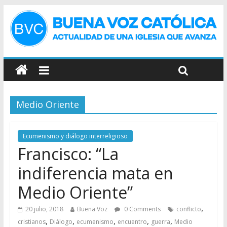
Medio Oriente
Ecumenismo y diálogo interreligioso
Francisco: “La
indiferencia mata en
Medio Oriente”
,
20 julio, 2018
Buena Voz
0 Comments
conflicto
,
,
,
,
,
cristianos
Diálogo
ecumenismo
encuentro
guerra
Medio