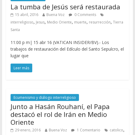
La tumba de Jesús será restaurada
15 abril, 2016
Buena Voz
0 Comments
,
,
,
,
,
interreligioso
Jesus
Medio Oriente
muerte
resurrección
Tierra
Santa
11:00 p m| 15 abr 16 (VATICAN INSIDER/BV).- Los
trabajos de restauración del Edículo del Santo Sepulcro, el
lugar que
Leer más
Ecumenismo y diálogo interreligioso
Junto a Hasán Rouhaní, el Papa
destacó el rol de Irán en Medio
Oriente
,
29 enero, 2016
Buena Voz
1 Comentario
catolico