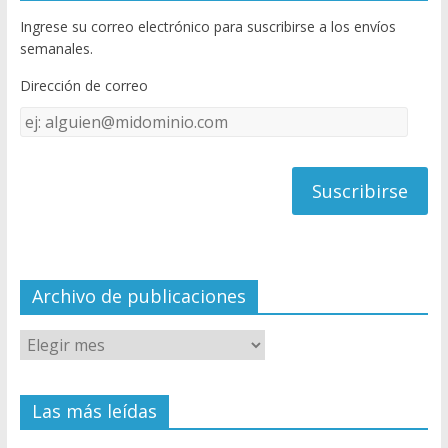
b
er
T
Ingrese su correo electrónico para suscribirse a los envíos
o
u
semanales.
o
b
Dirección de correo
k
e
Dirección
C
de
h
correo
a
n
n
el
Archivo de publicaciones
Las más leídas