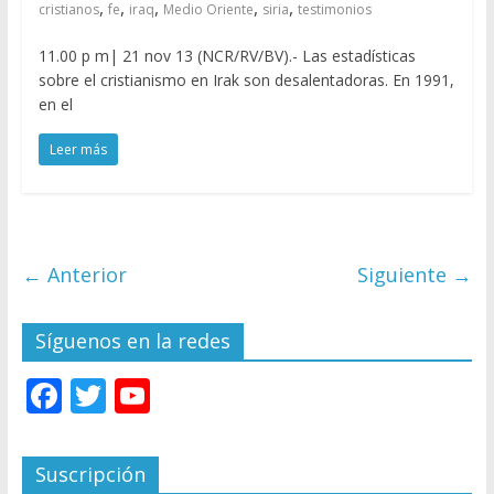
,
,
,
,
,
cristianos
fe
iraq
Medio Oriente
siria
testimonios
11.00 p m| 21 nov 13 (NCR/RV/BV).- Las estadísticas
sobre el cristianismo en Irak son desalentadoras. En 1991,
en el
Leer más
← Anterior
Siguiente →
Síguenos en la redes
F
T
Y
ac
w
o
e
itt
u
Suscripción