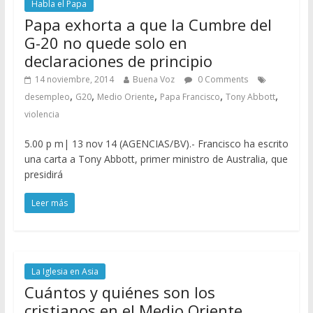
Habla el Papa
Papa exhorta a que la Cumbre del
G-20 no quede solo en
declaraciones de principio
14 noviembre, 2014
Buena Voz
0 Comments
,
,
,
,
,
desempleo
G20
Medio Oriente
Papa Francisco
Tony Abbott
violencia
5.00 p m| 13 nov 14 (AGENCIAS/BV).- Francisco ha escrito
una carta a Tony Abbott, primer ministro de Australia, que
presidirá
Leer más
La Iglesia en Asia
Cuántos y quiénes son los
cristianos en el Medio Oriente