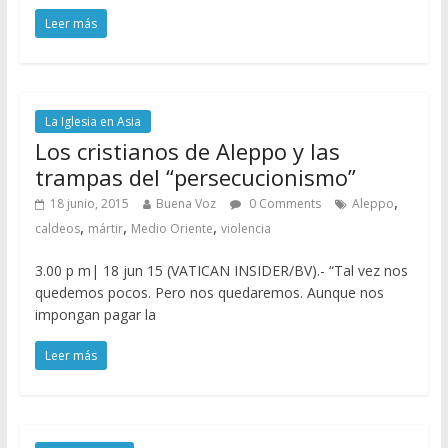
Leer más
La Iglesia en Asia
Los cristianos de Aleppo y las
trampas del “persecucionismo”
,
18 junio, 2015
Buena Voz
0 Comments
Aleppo
,
,
,
caldeos
mártir
Medio Oriente
violencia
3.00 p m| 18 jun 15 (VATICAN INSIDER/BV).- “Tal vez nos
quedemos pocos. Pero nos quedaremos. Aunque nos
impongan pagar la
Leer más