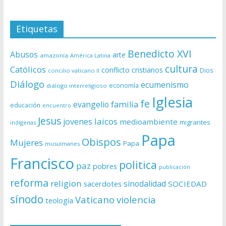
Etiquetas
Benedicto XVI
Abusos
arte
amazonía
América Latina
cultura
Católicos
conflicto
cristianos
Dios
concilio vaticano II
Diálogo
ecumenismo
economía
diálogo interreligioso
Iglesia
fe
evangelio
familia
educación
encuentro
Jesus
laicos
jovenes
medioambiente
migrantes
indígenas
Papa
Obispos
Mujeres
Papa
musulmanes
Francisco
politica
paz
pobres
publicación
reforma
religion
sinodalidad
sacerdotes
SOCIEDAD
sínodo
Vaticano
violencia
teología