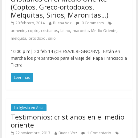
(Coptos, Greco-ortodoxos,
Melquitas, Sirios, Maronitas…)
20 febrero, 2014
Buena Voz
0 Comments
,
,
,
,
,
,
armenio
copto
cristianos
latino
maronita
Medio Oriente
,
,
melquita
ortodoxo
sirio
10.00 p m| 20 feb 14 (CHIESA/ILREGNO/BV).- Están en
marcha los preparativos para el viaje del Papa Francisco a
Tierra
Leer más
La Iglesia en Asia
Testimonios: cristianos en el medio
oriente
22 noviembre, 2013
Buena Voz
1 Comentario