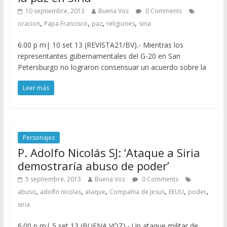
10 septiembre, 2013
Buena Voz
0 Comments
,
,
,
,
oracion
Papa Francisco
paz
religiones
siria
6.00 p m| 10 set 13 (REVISTA21/BV).- Mientras los
representantes gubernamentales del G-20 en San
Petersburgo no lograron consensuar un acuerdo sobre la
Leer más
Personajes
P. Adolfo Nicolás SJ: ‘Ataque a Siria
demostraría abuso de poder’
5 septiembre, 2013
Buena Voz
0 Comments
,
,
,
,
,
,
abuso
adolfo nicolas
ataque
Compañia de Jesus
EEUU
poder
siria
6.00 p m| 5 set 13 (BUENA VOZ).- Un ataque militar de