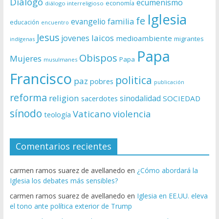
Diálogo
ecumenismo
economía
diálogo interreligioso
Iglesia
fe
evangelio
familia
educación
encuentro
Jesus
laicos
jovenes
medioambiente
migrantes
indígenas
Papa
Obispos
Mujeres
Papa
musulmanes
Francisco
politica
paz
pobres
publicación
reforma
religion
sinodalidad
sacerdotes
SOCIEDAD
sínodo
Vaticano
violencia
teología
Comentarios recientes
carmen ramos suarez de avellanedo
en
¿Cómo abordará la
Iglesia los debates más sensibles?
carmen ramos suarez de avellanedo
en
Iglesia en EE.UU. eleva
el tono ante política exterior de Trump