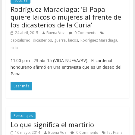
Noticias
Rodríguez Maradiaga: ‘El Papa
quiere laicos o mujeres al frente de
los dicasterios de la Curia’
24 abril, 2015
Buena Voz
0 Comments
,
,
,
,
,
capitalismo
dicasterios
guerra
laicos
Rodríguez Maradiaga
siria
11.00 p m| 23 abr 15 (VIDA NUEVA/BV).- El cardenal
hondureño afirmó en una entrevista que es un deseo del
Papa
Leer más
Personajes
Lo que significa el martirio
,
16 mayo, 2014
Buena Voz
0 Comments
fe
Frans