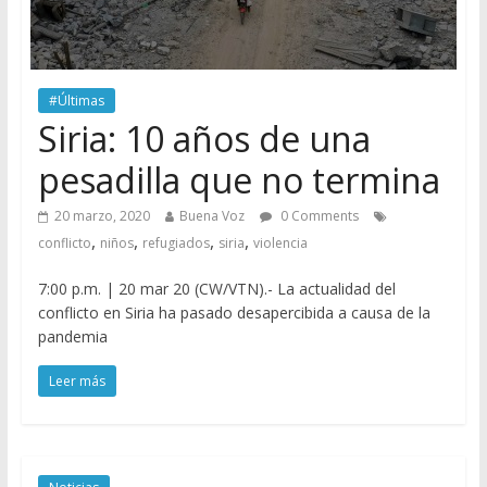
#Últimas
Siria: 10 años de una
pesadilla que no termina
20 marzo, 2020
Buena Voz
0 Comments
,
,
,
,
conflicto
niños
refugiados
siria
violencia
7:00 p.m. | 20 mar 20 (CW/VTN).- La actualidad del
conflicto en Siria ha pasado desapercibida a causa de la
pandemia
Leer más