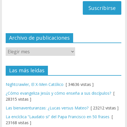
h
a
n
n
el
Archivo de publicaciones
Las más leídas
Nightcrawler, El X-Men Católico
[ 34636 vistas ]
¿Cómo evangeliza Jesús y cómo enseña a sus discípulos?
[
28315 vistas ]
Las bienaventuranzas: ¿Lucas versus Mateo?
[ 23212 vistas ]
La encíclica “Laudato si” del Papa Francisco en 50 frases
[
23168 vistas ]