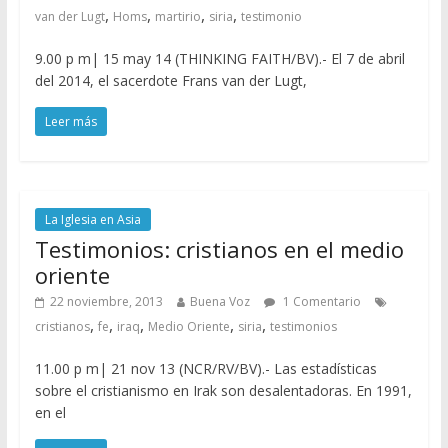
,
,
,
,
van der Lugt
Homs
martirio
siria
testimonio
9.00 p m| 15 may 14 (THINKING FAITH/BV).- El 7 de abril
del 2014, el sacerdote Frans van der Lugt,
Leer más
La Iglesia en Asia
Testimonios: cristianos en el medio
oriente
22 noviembre, 2013
Buena Voz
1 Comentario
,
,
,
,
,
cristianos
fe
iraq
Medio Oriente
siria
testimonios
11.00 p m| 21 nov 13 (NCR/RV/BV).- Las estadísticas
sobre el cristianismo en Irak son desalentadoras. En 1991,
en el