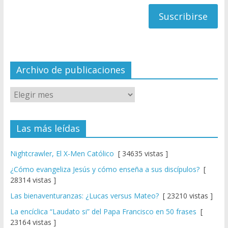
h
correo
a
n
n
el
Archivo de publicaciones
Las más leídas
Nightcrawler, El X-Men Católico
[ 34635 vistas ]
¿Cómo evangeliza Jesús y cómo enseña a sus discípulos?
[
28314 vistas ]
Las bienaventuranzas: ¿Lucas versus Mateo?
[ 23210 vistas ]
La encíclica “Laudato si” del Papa Francisco en 50 frases
[
23164 vistas ]