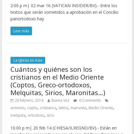
2:00 p m| 02 mar 16 (VATICAN INSIDER/BV).- Entre los
textos que serán sometidos a aprobación en el Concilio
panortodoxo hay
Leer más
La Iglesia en Asia
Cuántos y quiénes son los
cristianos en el Medio Oriente
(Coptos, Greco-ortodoxos,
Melquitas, Sirios, Maronitas…)
20 febrero, 2014
Buena Voz
0 Comments
,
,
,
,
,
,
armenio
copto
cristianos
latino
maronita
Medio Oriente
,
,
melquita
ortodoxo
sirio
10.00 p m| 20 feb 14 (CHIESA/ILREGNO/BV).- Están en