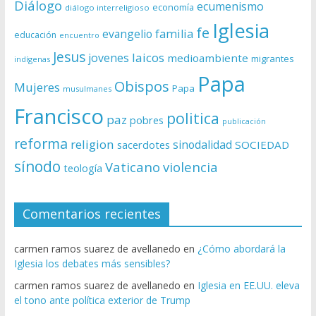
Diálogo
ecumenismo
economía
diálogo interreligioso
Iglesia
fe
evangelio
familia
educación
encuentro
Jesus
laicos
jovenes
medioambiente
migrantes
indígenas
Papa
Obispos
Mujeres
Papa
musulmanes
Francisco
politica
paz
pobres
publicación
reforma
religion
sinodalidad
sacerdotes
SOCIEDAD
sínodo
Vaticano
violencia
teología
Comentarios recientes
carmen ramos suarez de avellanedo
en
¿Cómo abordará la
Iglesia los debates más sensibles?
carmen ramos suarez de avellanedo
en
Iglesia en EE.UU. eleva
el tono ante política exterior de Trump