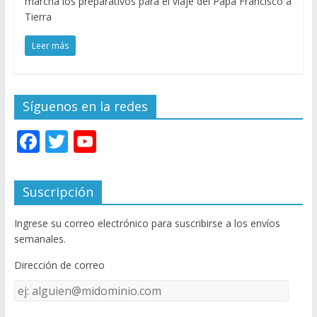
marcha los preparativos para el viaje del Papa Francisco a
Tierra
Leer más
Síguenos en la redes
F
T
Y
ac
w
o
e
itt
u
Suscripción
b
er
T
Ingrese su correo electrónico para suscribirse a los envíos
o
u
semanales.
o
b
Dirección de correo
k
e
Dirección
C
de