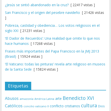
¿Jesús se sintió abandonado en la cruz?
[ 22417 vistas ]
San Francisco y el origen del pesebre navideño
[ 21426 vistas
]
Pobreza, castidad y obediencia… Los votos religiosos en el
siglo XXI
[ 21231 vistas ]
‘El Dador de Recuerdos’: Una realidad que omite lo que nos
hace humanos
[ 17268 vistas ]
Frases más importantes del Papa Francisco en la JMJ 2013
(Brasil)
[ 15924 vistas ]
‘El Vaticano: todas las pinturas’ revela arte religioso en museos
de la Santa Sede
[ 15824 vistas ]
Etiquetas
Benedicto XVI
Abusos
arte
amazonía
América Latina
cultura
Católicos
conflicto
cristianos
Dios
concilio vaticano II