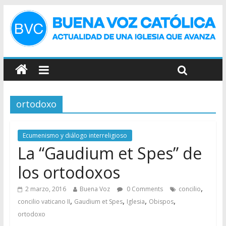
ortodoxo
Ecumenismo y diálogo interreligioso
La “Gaudium et Spes” de
los ortodoxos
,
2 marzo, 2016
Buena Voz
0 Comments
concilio
,
,
,
,
concilio vaticano II
Gaudium et Spes
Iglesia
Obispos
ortodoxo