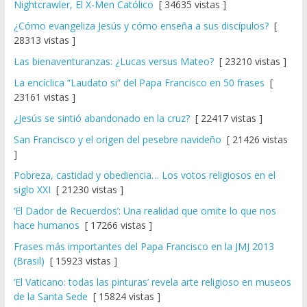
Nightcrawler, El X-Men Católico
[ 34635 vistas ]
¿Cómo evangeliza Jesús y cómo enseña a sus discípulos?
[
28313 vistas ]
Las bienaventuranzas: ¿Lucas versus Mateo?
[ 23210 vistas ]
La encíclica “Laudato si” del Papa Francisco en 50 frases
[
23161 vistas ]
¿Jesús se sintió abandonado en la cruz?
[ 22417 vistas ]
San Francisco y el origen del pesebre navideño
[ 21426 vistas
]
Pobreza, castidad y obediencia… Los votos religiosos en el
siglo XXI
[ 21230 vistas ]
‘El Dador de Recuerdos’: Una realidad que omite lo que nos
hace humanos
[ 17266 vistas ]
Frases más importantes del Papa Francisco en la JMJ 2013
(Brasil)
[ 15923 vistas ]
‘El Vaticano: todas las pinturas’ revela arte religioso en museos
de la Santa Sede
[ 15824 vistas ]