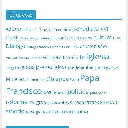
Etiquetas
Benedicto XVI
Abusos
arte
amazonía
América Latina
cultura
Católicos
conflicto
cristianos
Dios
concilio vaticano II
Diálogo
ecumenismo
economía
diálogo interreligioso
Iglesia
fe
evangelio
familia
educación
encuentro
Jesus
laicos
jovenes
medioambiente
migrantes
indígenas
Papa
Obispos
Mujeres
Papa
musulmanes
Francisco
politica
paz
pobres
publicación
reforma
religion
sinodalidad
sacerdotes
SOCIEDAD
sínodo
Vaticano
violencia
teología