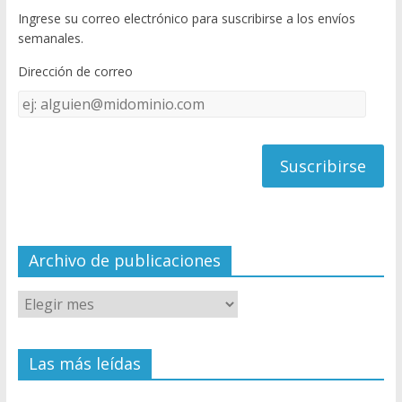
b
er
T
Ingrese su correo electrónico para suscribirse a los envíos
o
u
semanales.
o
b
Dirección de correo
k
e
Dirección
C
de
h
correo
a
n
n
el
Archivo de publicaciones
Las más leídas