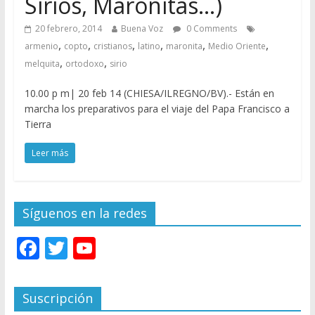
Sirios, Maronitas…)
20 febrero, 2014
Buena Voz
0 Comments
,
,
,
,
,
,
armenio
copto
cristianos
latino
maronita
Medio Oriente
,
,
melquita
ortodoxo
sirio
10.00 p m| 20 feb 14 (CHIESA/ILREGNO/BV).- Están en
marcha los preparativos para el viaje del Papa Francisco a
Tierra
Leer más
Síguenos en la redes
F
T
Y
ac
w
o
e
itt
u
Suscripción